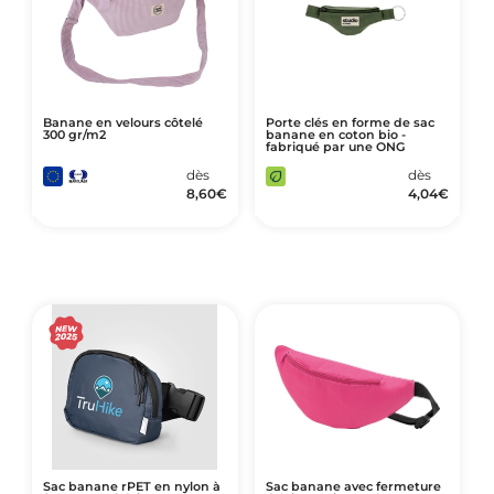
Banane en velours côtelé
Porte clés en forme de sac
300 gr/m2
banane en coton bio -
fabriqué par une ONG
dès
dès
8,60
€
4,04
€
Sac banane rPET en nylon à
Sac banane avec fermeture