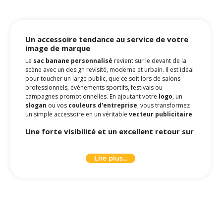
Un accessoire tendance au service de votre
image de marque
Le
sac banane personnalisé
revient sur le devant de la
scène avec un design revisité, moderne et urbain. Il est idéal
pour toucher un large public, que ce soit lors de salons
professionnels, événements sportifs, festivals ou
campagnes promotionnelles. En ajoutant votre
logo
, un
slogan
ou vos
couleurs d'entreprise
, vous transformez
un simple accessoire en un véritable
vecteur publicitaire
.
Une forte visibilité et un excellent retour sur
investissement
Porté à la taille, à l’épaule ou en bandoulière, le
sac
Lire plus...
banane publicitaire
garantit une
exposition maximale
de votre marque. Contrairement à d'autres objets
publicitaires, il est utilisé dans la durée et dans des
contextes variés, assurant une
présence continue
de
votre entreprise dans l’esprit du public. Son
excellent
rapport qualité/prix
en fait un choix stratégique pour vos
campagnes de communication BtoB
.