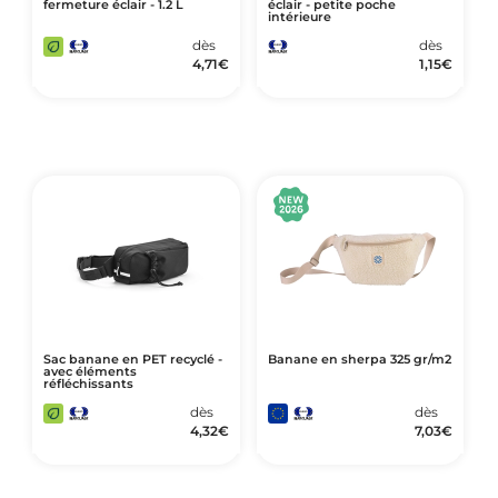
fermeture éclair - 1.2 L
éclair - petite poche
intérieure
dès
dès
4,71
€
1,15
€
Sac banane en PET recyclé -
Banane en sherpa 325 gr/m2
avec éléments
réfléchissants
dès
dès
4,32
€
7,03
€