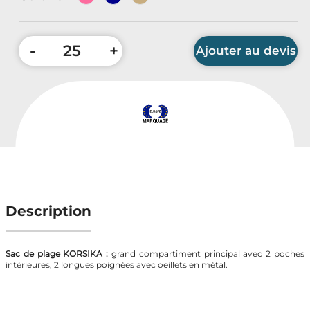
Accessoires Auto & Vélo
PLV & Mobiliers Pub
-
+
Ajouter au devis
Packaging sur-mesure
Temps Forts de l'Année
Quantité minimum : 25 pièces
Evénement Entreprise
Description
Sac de plage KORSIKA :
grand compartiment principal avec 2 poches
intérieures, 2 longues poignées avec oeillets en métal.