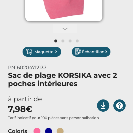
Vêtements de Travail
Parapluies & Parasols
Gourmandises
Maquette
Échantillon
Art de la Table
PN160204712137
Art de Vivre à la Française
Sac de plage KORSIKA avec 2
poches intérieures
Plantes et Graines
à partir de
Bien être & Sécurité
7,98
€
Sports, loisirs & jouets
Tarif indicatif pour 100 pièces sans personnalisation
Coloris