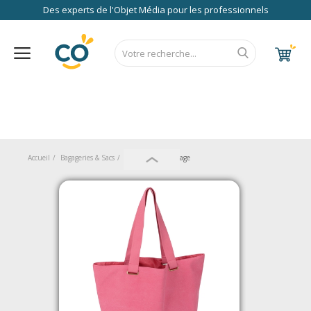
Des experts de l'Objet Média pour les professionnels
Nos Services
FAQ
RSE
Contact
Accueil
CALENDRIER 2027
RENTREE 2026
NEWS 2026
EUROPE
FRANCE
ÉCO
EXPRESS
Au Bureau
Accueil
Bagageries & Sacs
Sacs
Sacs de Plage
High Tech
Bagageries & Sacs
Etui
Textiles & Accessoires