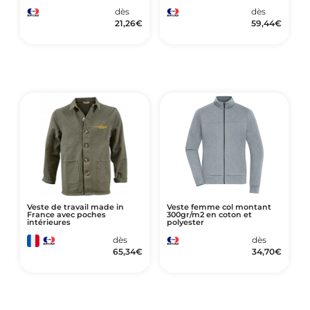
dès
dès
21,26
€
59,44
€
Veste de travail made in
Veste femme col montant
France avec poches
300gr/m2 en coton et
intérieures
polyester
dès
dès
65,34
€
34,70
€