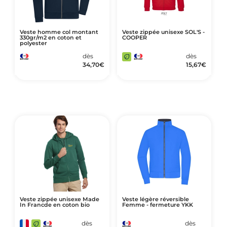
Veste homme col montant
Veste zippée unisexe SOL'S -
330gr/m2 en coton et
COOPER
polyester
dès
dès
34,70
€
15,67
€
Veste zippée unisexe Made
Veste légère réversible
In Francde en coton bio
Femme - fermeture YKK
dès
dès