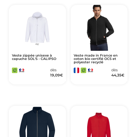
Veste zippée unisexe à
Veste made in France en
capuche SOL'S - CALIPSO
coton bio certifié OCS et
polyester recyclé
dès
dès
19,09
€
44,35
€