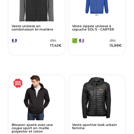
Veste unisexe en
Veste zippée unisexe à
combinaison bi-matière
capuche SOL'S - CARTER
dès
dès
17,42
€
15,98
€
Blouson ajusté avec une
Veste sportive look urbain
coupe sport en maille
femme
polyester et coton