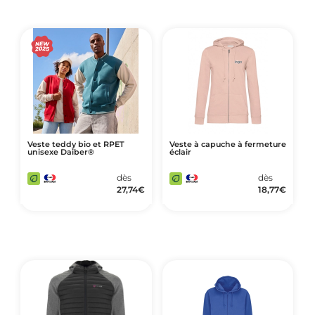
Veste teddy bio et RPET
Veste à capuche à fermeture
unisexe Daiber®
éclair
dès
dès
27,74
€
18,77
€