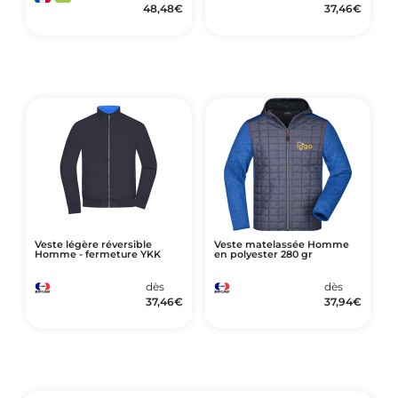
48,48
€
37,46
€
Veste légère réversible
Veste matelassée Homme
Homme - fermeture YKK
en polyester 280 gr
dès
dès
37,46
€
37,94
€