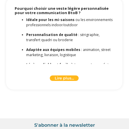
Pourquoi choisir une veste légère personnalisée
pour votre communication BtoB ?
Idéale pour les mi-saisons
ou les environnements
professionnels indoor/outdoor
Personnalisation de qualité
: sérigraphie,
transfert quadri ou broderie
Adaptée aux équipes mobiles
: animation, street
marketing, livraison, logistique
Légère, pliable et facile à transporter
, parfaite
pour les événements
Lire plus...
Coût attractif
, excellent choix pour les grandes
séries
Nombreux modèles disponibles
: avec ou sans
capuche, coupe droite, mixte
Disponible en version écoresponsable
, en
polyester recyclé
S'abonner à la newsletter