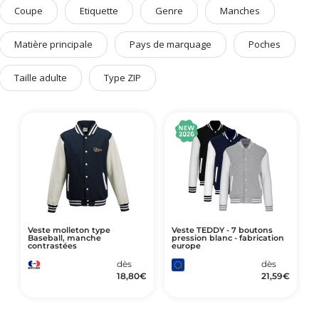
Art de Vivre à la Française
Coupe
Etiquette
Genre
Manches
Plantes et Graines
Matière principale
Pays de marquage
Poches
Bien être & Sécurité
Taille adulte
Type ZIP
Sports, loisirs & jouets
Accessoires Auto & Vélo
PLV & Mobiliers Pub
Packaging sur-mesure
Temps Forts de l'Année
Evénement Entreprise
Veste molleton type
Veste TEDDY - 7 boutons
Baseball, manche
pression blanc - fabrication
contrastées
europe
dès
dès
18,80
€
21,59
€