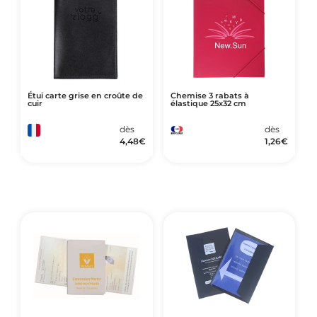
Art de Vivre à la Française
Plantes et Graines
Bien être & Sécurité
Sports, loisirs & jouets
Étui carte grise en croûte de
Chemise 3 rabats à
Accessoires Auto & Vélo
cuir
élastique 25x32 cm
PLV & Mobiliers Pub
dès
dès
4,48
€
1,26
€
Packaging sur-mesure
Temps Forts de l'Année
Evénement Entreprise