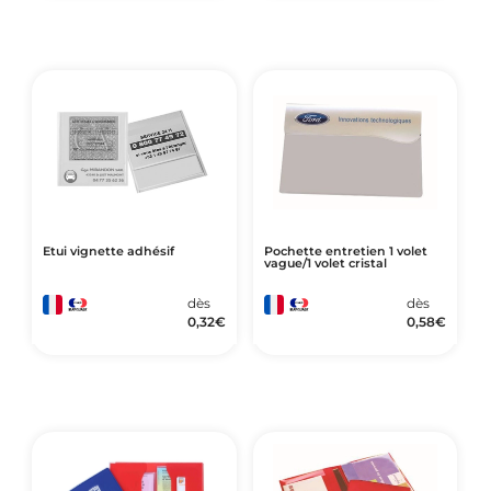
Etui vignette adhésif
Pochette entretien 1 volet
vague/1 volet cristal
dès
dès
0,32
€
0,58
€