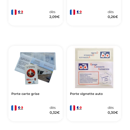
dès
dès
2,09
€
0,26
€
Porte carte grise
Porte vignette auto
dès
dès
0,32
€
0,30
€