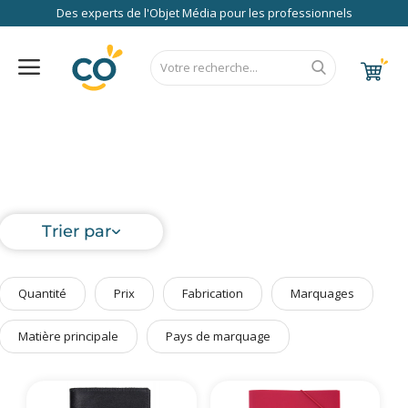
Des experts de l'Objet Média pour les professionnels
Nos Services
FAQ
RSE
Contact
Accueil
Au Bureau
CALENDRIER 2027
RENTREE 2026
NEWS 2026
EUROPE
FRANCE
ÉCO
EXPRESS
High Tech
Bagageries & Sacs
Trier par
Etui
Textiles & Accessoires
Quantité
Prix
Fabrication
Marquages
Vêtements de Travail
Parapluies & Parasols
Matière principale
Pays de marquage
Gourmandises
Art de la Table