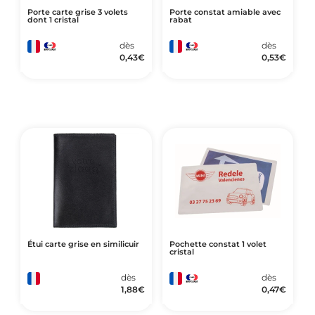
Porte carte grise 3 volets
Porte constat amiable avec
dont 1 cristal
rabat
dès
dès
0,43
€
0,53
€
Étui carte grise en similicuir
Pochette constat 1 volet
cristal
dès
dès
1,88
€
0,47
€