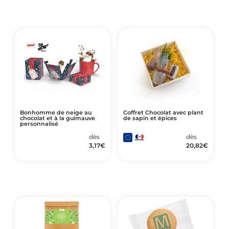
Bonhomme de neige au
Coffret Chocolat avec plant
chocolat et à la guimauve
de sapin et épices
personnalisé
dès
dès
3,17
€
20,82
€