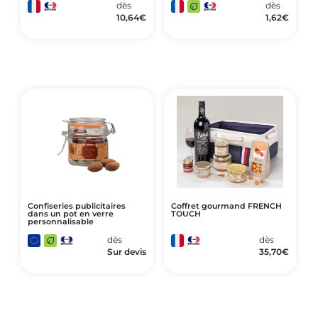
dès
dès
10,64
€
1,62
€
Confiseries publicitaires
Coffret gourmand FRENCH
dans un pot en verre
TOUCH
personnalisable
dès
dès
Sur devis
35,70
€