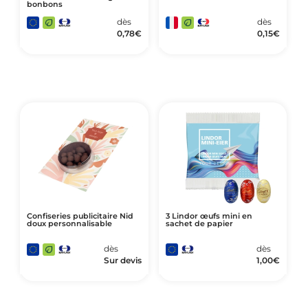
bonbons
dès
dès
0,78
€
0,15
€
Confiseries publicitaire Nid
3 Lindor œufs mini en
doux personnalisable
sachet de papier
dès
dès
Sur devis
1,00
€