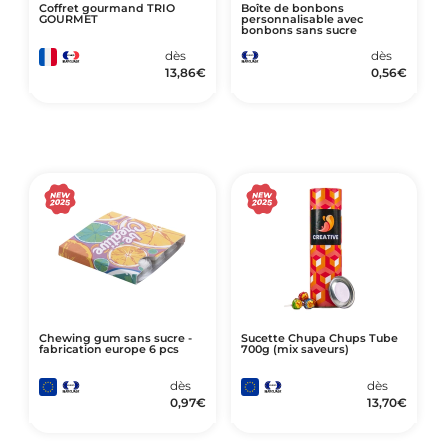
Coffret gourmand TRIO
Boîte de bonbons
GOURMET
personnalisable avec
bonbons sans sucre
dès
dès
13,86
€
0,56
€
Chewing gum sans sucre -
Sucette Chupa Chups Tube
fabrication europe 6 pcs
700g (mix saveurs)
dès
dès
0,97
€
13,70
€