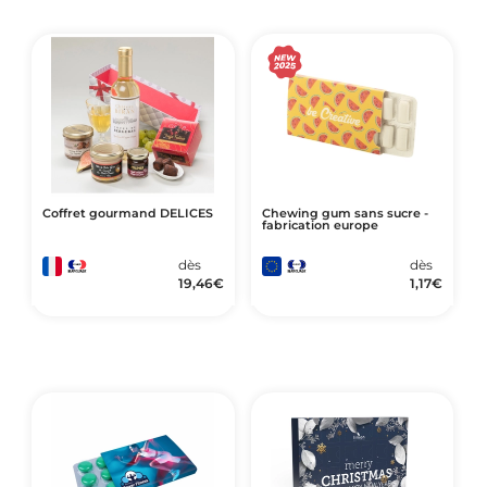
Coffret gourmand DELICES
Chewing gum sans sucre -
fabrication europe
dès
dès
19,46
€
1,17
€