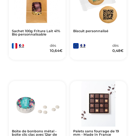
Sachet 100g Friture Lait 41%
Biscuit personnalisé
Bio personnalisable
dès
dès
10,64
€
0,48
€
Boite de bonbons métal -
Palets sans fourrage de 19
boite clic clac avec 12gr de
mm - Made In France