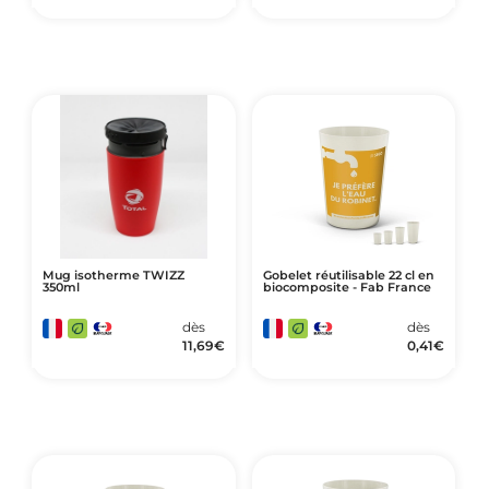
Mug isotherme TWIZZ
Gobelet réutilisable 22 cl en
350ml
biocomposite - Fab France
dès
dès
11,69
€
0,41
€