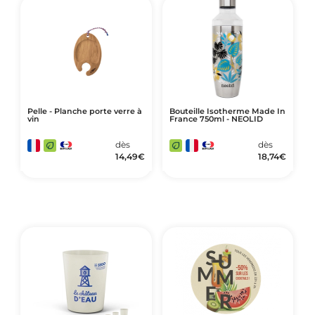
Pelle - Planche porte verre à
Bouteille Isotherme Made In
vin
France 750ml - NEOLID
dès
dès
14,49
€
18,74
€