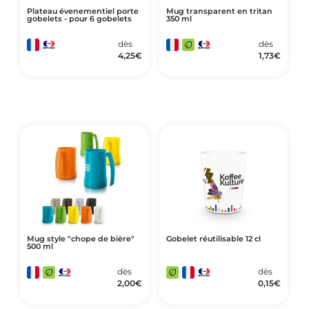
Plateau évenementiel porte
Mug transparent en tritan
gobelets - pour 6 gobelets
350 ml
dès
dès
4,25
€
1,73
€
Mug style "chope de bière"
Gobelet réutilisable 12 cl
500 ml
dès
dès
2,00
€
0,15
€