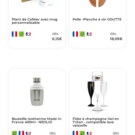
Plant de Caféier avec mug
Pelle -Planche à vin GOUTTE
personnalisable
dès
dès
6,15
€
18,09
€
Bouteille Isotherme Made In
Flûte à champagne 14cl en
France 400ml - NEOLID
Tritan - compatible lave
vaisselle
dès
dès