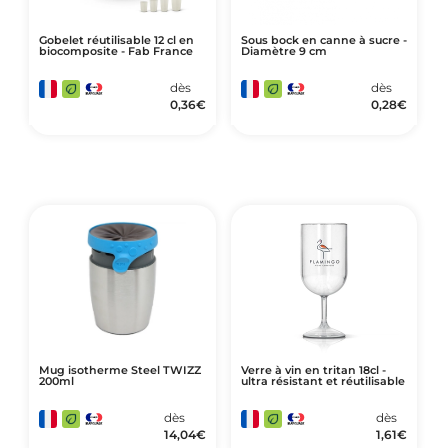
Gobelet réutilisable 12 cl en
Sous bock en canne à sucre -
biocomposite - Fab France
Diamètre 9 cm
dès
dès
0,36
€
0,28
€
Mug isotherme Steel TWIZZ
Verre à vin en tritan 18cl -
200ml
ultra résistant et réutilisable
dès
dès
14,04
€
1,61
€