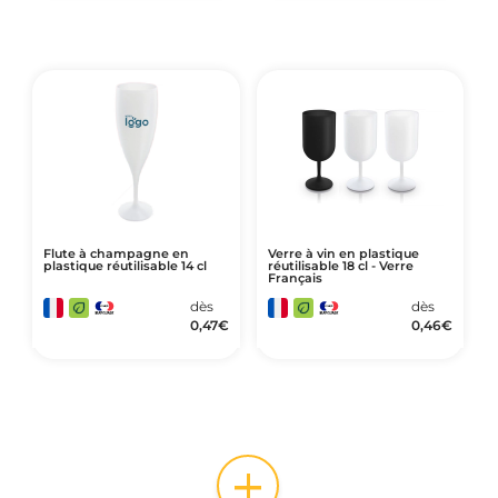
Flute à champagne en
Verre à vin en plastique
plastique réutilisable 14 cl
réutilisable 18 cl - Verre
Français
dès
dès
0,47
€
0,46
€
+