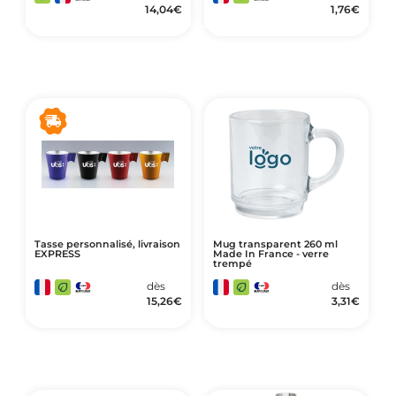
14,04
€
1,76
€
Tasse personnalisé, livraison
Mug transparent 260 ml
EXPRESS
Made In France - verre
trempé
dès
dès
15,26
€
3,31
€