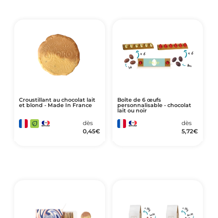
Croustillant au chocolat lait
Boîte de 6 œufs
et blond - Made In France
personnalisable - chocolat
lait ou noir
dès
dès
0,45
€
5,72
€