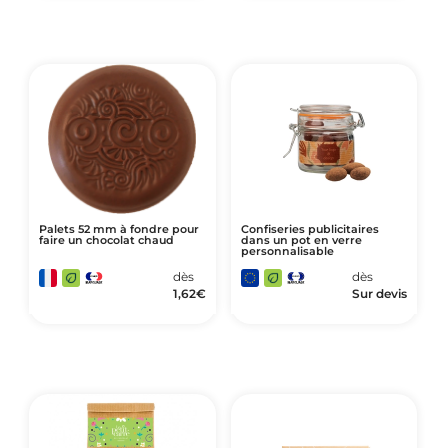
Palets 52 mm à fondre pour
Confiseries publicitaires
faire un chocolat chaud
dans un pot en verre
personnalisable
dès
dès
1,62
€
Sur devis