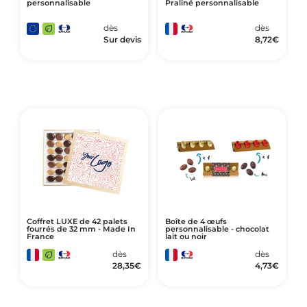
personnalisable
Praliné personnalisable
dès
dès
Sur devis
8,72
€
Coffret LUXE de 42 palets
Boîte de 4 œufs
fourrés de 32 mm - Made In
personnalisable - chocolat
France
lait ou noir
dès
dès
28,35
€
4,73
€