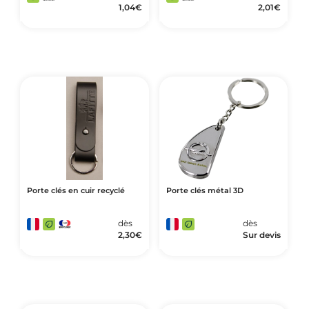
1,04
€
2,01
€
Porte clés en cuir recyclé
Porte clés métal 3D
dès
dès
2,30
€
Sur devis