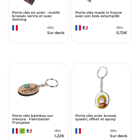
Porte clés en acier - motifs
Porte-clés made in france
brossés vernis et avec
avec son bois estampillé
doming
dès
dès
Sur devis
0,72
€
Porte clés bambou sur-
Porte clés acier brossé,
mesure - Fabrication
quadri, offset et epoxy
Française
dès
dès
1,22
€
Sur devis