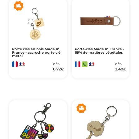
Porte clés en bois Made In
Porte-clés Made In France -
France - accroche porte clé
69% de matières végétales
métal
dès
dès
0,72
€
2,40
€