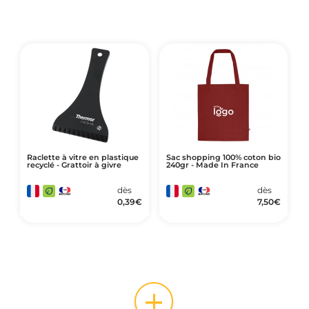
Raclette à vitre en plastique
Sac shopping 100% coton bio
recyclé - Grattoir à givre
240gr - Made In France
dès
dès
0,39
€
7,50
€
+