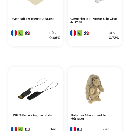
Eventail en canne à sucre
Cendrier de Poche Clic Clac
45 mm
dès
dès
0,66
€
0,72
€
USB 95% biodégradable
Peluche Marionnette
Hérisson
dès
dès