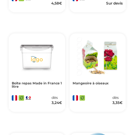
4,58
€
Sur devis
Boîte repas Made in France 1
Mangeoire à oiseaux
litre
dès
dès
3,24
€
3,35
€