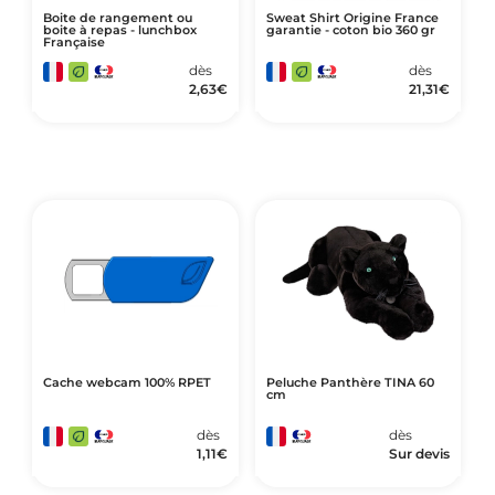
Boite de rangement ou
Sweat Shirt Origine France
boite à repas - lunchbox
garantie - coton bio 360 gr
Française
dès
dès
2,63
€
21,31
€
Cache webcam 100% RPET
Peluche Panthère TINA 60
cm
dès
dès
1,11
€
Sur devis