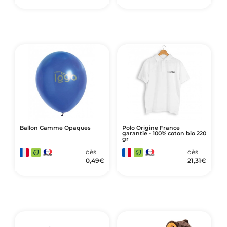
Ballon Gamme Opaques
Polo Origine France
garantie - 100% coton bio 220
gr
dès
dès
0,49
€
21,31
€