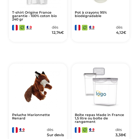
T-shirt Origine France
Pot à crayons 95%
garantie - 100% coton bio
biodégradable
240 gr
dès
dès
12,74
€
4,12
€
Peluche Marionnette
Boîte repas Made in France
Renard
1,5 litre ou boîte de
rangement
dès
dès
Sur devis
3,38
€