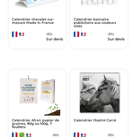
Calendrier chevalet sur-
Calendrier bancaire
mesure Made in France
publicitaire aux couleurs
vives
dès
dès
Sur devis
Sur devis
Calendrier A5 en papier de
Calendrier Illustré Carré
graines, 80g ou 100g, 7
feuillets
dès
dès