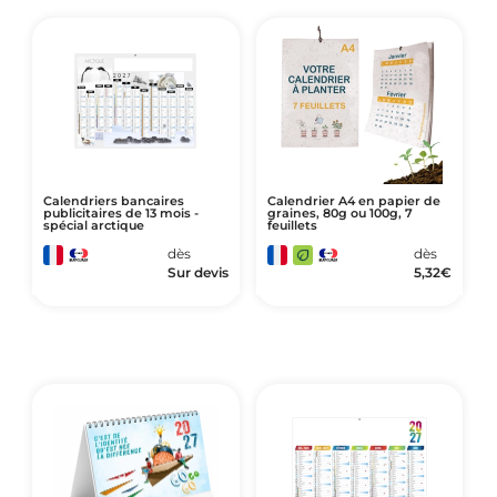
Calendriers bancaires
Calendrier A4 en papier de
publicitaires de 13 mois -
graines, 80g ou 100g, 7
spécial arctique
feuillets
dès
dès
Sur devis
5,32
€