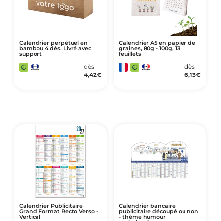
Calendrier perpétuel en
Calendrier A5 en papier de
bambou 4 dés. Livré avec
graines, 80g - 100g, 13
support
feuillets
dès
dès
4,42
€
6,13
€
Calendrier Publicitaire
Calendrier bancaire
Grand Format Recto Verso -
publicitaire découpé ou non
Vertical
- thème humour