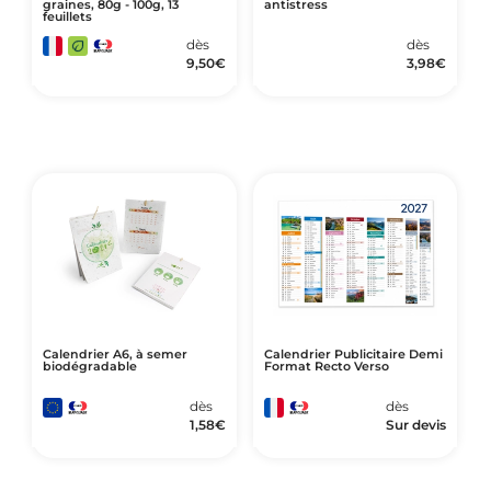
graines, 80g - 100g, 13
antistress
feuillets
dès
dès
9,50
€
3,98
€
Calendrier A6, à semer
Calendrier Publicitaire Demi
biodégradable
Format Recto Verso
dès
dès
1,58
€
Sur devis