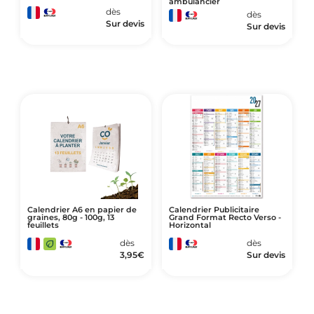
ambulancier
dès
dès
Sur devis
Sur devis
Calendrier A6 en papier de
Calendrier Publicitaire
graines, 80g - 100g, 13
Grand Format Recto Verso -
feuillets
Horizontal
dès
dès
3,95
€
Sur devis