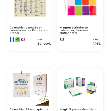
Calendrier bancaire en
Magnet écritoire en
canne à sucre - Fabrication
calendrier, livré avec
France
chiffonnette
dès
dès
Sur devis
1,19
€
Calendrier A4 en papier de
Magic Square calendrier -