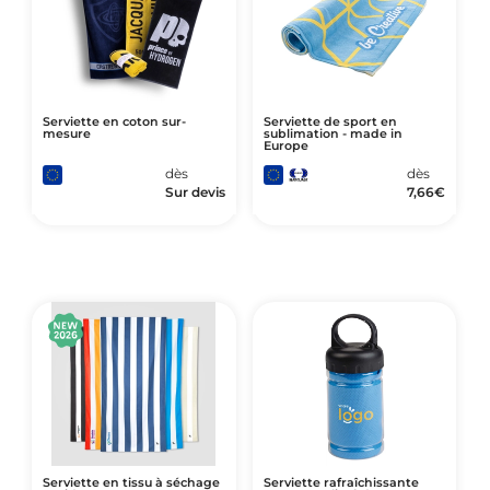
Serviette en coton sur-
Serviette de sport en
mesure
sublimation - made in
Europe
dès
dès
Sur devis
7,66
€
Serviette en tissu à séchage
Serviette rafraîchissante