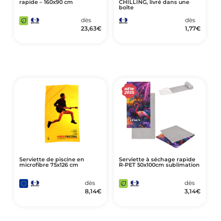
rapide – 160x90 cm
CHILLING, livré dans une
boîte
dès
dès
23,63
€
1,77
€
Serviette de piscine en
Serviette à séchage rapide
microfibre 75x126 cm
R-PET 50x100cm sublimation
dès
dès
8,14
€
3,14
€