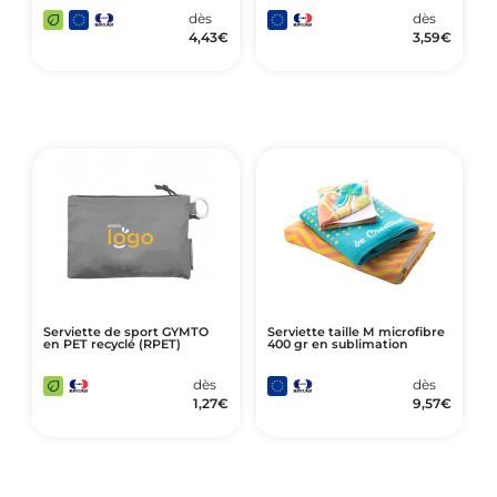
dès
dès
4,43
€
3,59
€
Serviette de sport GYMTO
Serviette taille M microfibre
en PET recyclé (RPET)
400 gr en sublimation
dès
dès
1,27
€
9,57
€