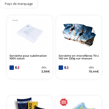
Art de Vivre à la Française
Pays de marquage
Plantes et Graines
Bien être & Sécurité
Sports, loisirs & jouets
Accessoires Auto & Vélo
PLV & Mobiliers Pub
Packaging sur-mesure
Serviette pour sublimation
Serviette en microfibres 70 x
100% coton
140 cm 220g sur-mesure
Temps Forts de l'Année
Evénement Entreprise
dès
dès
3,98
€
19,44
€