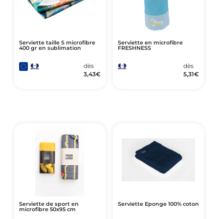
Serviette taille S microfibre
Serviette en microfibre
400 gr en sublimation
FRESHNESS
dès
dès
3,43
€
5,31
€
Serviette de sport en
Serviette Eponge 100% coton
microfibre 50x95 cm