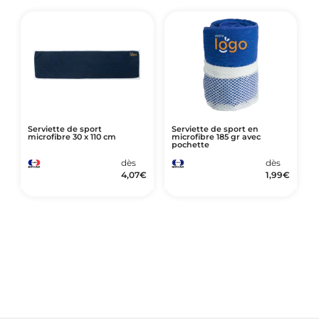
Serviette de sport
Serviette de sport en
microfibre 30 x 110 cm
microfibre 185 gr avec
pochette
dès
dès
4,07
€
1,99
€