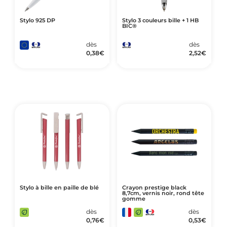
Stylo 925 DP
Stylo 3 couleurs bille + 1 HB
BIC®
dès
dès
0,38
€
2,52
€
Stylo à bille en paille de blé
Crayon prestige black
8,7cm, vernis noir, rond tête
gomme
dès
dès
0,76
€
0,53
€