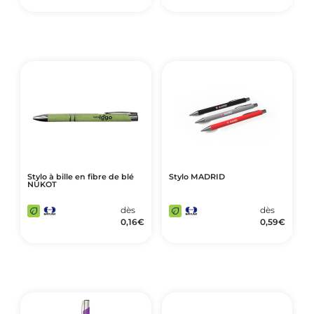
Stylo à bille en fibre de blé
Stylo MADRID
NUKOT
dès
dès
0,16
€
0,59
€