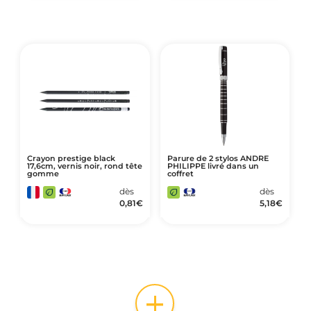
Crayon prestige black
Parure de 2 stylos ANDRE
17,6cm, vernis noir, rond tête
PHILIPPE livré dans un
gomme
coffret
dès
dès
0,81
€
5,18
€
+