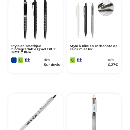
Stylo en plastique
Stylo à bille en carbonate de
biodégradable QS40 TRUE
calcium et PP
BIOTIC PHA
dès
dès
Sur devis
0,27
€