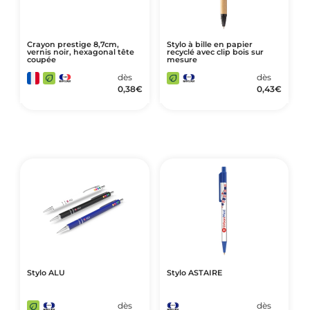
Crayon prestige 8,7cm,
Stylo à bille en papier
vernis noir, hexagonal tête
recyclé avec clip bois sur
coupée
mesure
dès
dès
0,38
€
0,43
€
Stylo ALU
Stylo ASTAIRE
dès
dès