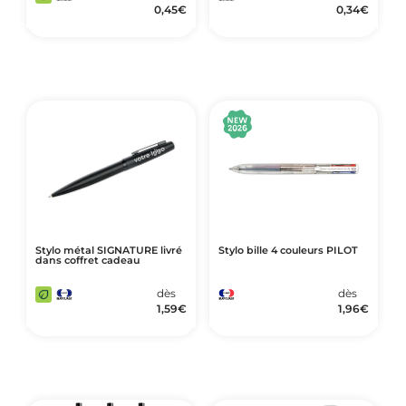
0,45
€
0,34
€
Stylo métal SIGNATURE livré
Stylo bille 4 couleurs PILOT
dans coffret cadeau
dès
dès
1,59
€
1,96
€