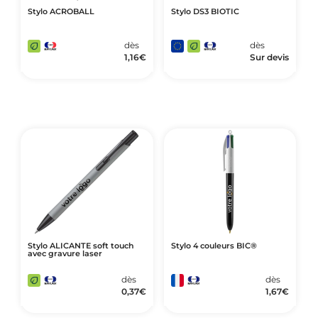
Stylo ACROBALL
Stylo DS3 BIOTIC
dès
dès
1,16
€
Sur devis
Stylo ALICANTE soft touch
Stylo 4 couleurs BIC®
avec gravure laser
dès
dès
0,37
€
1,67
€