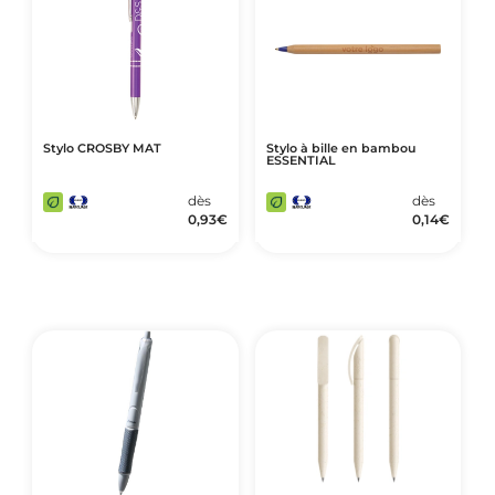
Stylo CROSBY MAT
Stylo à bille en bambou
ESSENTIAL
dès
dès
0,93
€
0,14
€