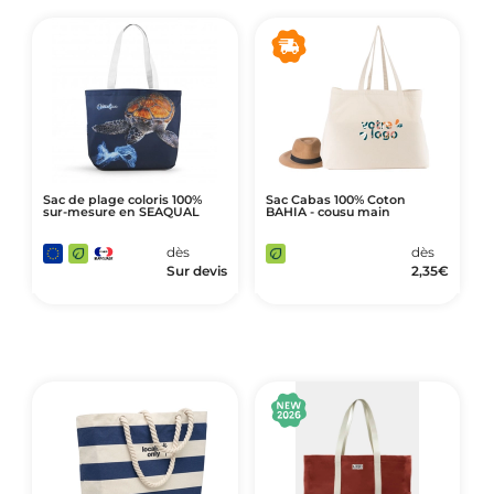
Sac de plage coloris 100%
Sac Cabas 100% Coton
sur-mesure en SEAQUAL
BAHIA - cousu main
dès
dès
Sur devis
2,35
€