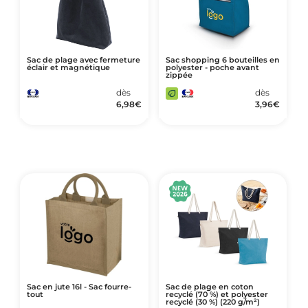
Sac de plage avec fermeture
Sac shopping 6 bouteilles en
éclair et magnétique
polyester - poche avant
zippée
dès
dès
6,98
€
3,96
€
Sac en jute 16l - Sac fourre-
Sac de plage en coton
tout
recyclé (70 %) et polyester
recyclé (30 %) (220 g/m²)