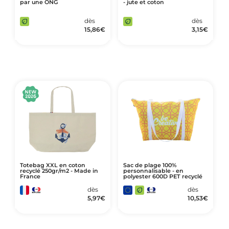
par une ONG
- jute et coton
dès
dès
15,86
€
3,15
€
Totebag XXL en coton
Sac de plage 100%
recyclé 250gr/m2 - Made in
personnalisable - en
France
polyester 600D PET recyclé
dès
dès
5,97
€
10,53
€