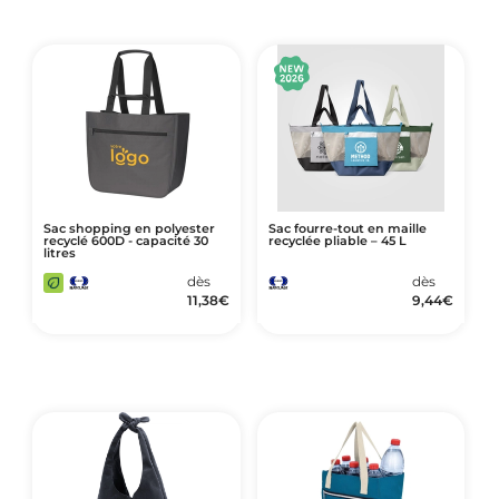
Sac shopping en polyester
Sac fourre-tout en maille
recyclé 600D - capacité 30
recyclée pliable – 45 L
litres
dès
dès
11,38
€
9,44
€