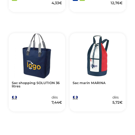
4,33
€
12,76
€
Sac shopping SOLUTION 36
Sac marin MARINA
litres
dès
dès
7,44
€
5,72
€