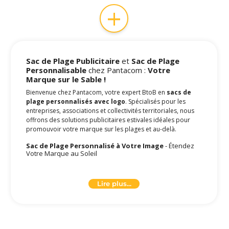
+
Sac de Plage Publicitaire
et
Sac de Plage
Personnalisable
chez Pantacom :
Votre
Marque sur le Sable !
Bienvenue chez Pantacom, votre expert BtoB en
sacs de
plage personnalisés avec logo
. Spécialisés pour les
entreprises, associations et collectivités territoriales, nous
offrons des solutions publicitaires estivales idéales pour
promouvoir votre marque sur les plages et au-delà.
Sac de Plage Personnalisé à Votre Image
- Étendez
Votre Marque au Soleil
Nos
sacs de plage publicitaires
sont l'outil parfait pour
communiquer votre marque pendant l'été. Pratiques et
Lire plus...
visuellement attrayants, ils assurent une visibilité maximale
de votre logo dans un environnement détendu et festif,
captant l'attention des vacanciers et des passants.