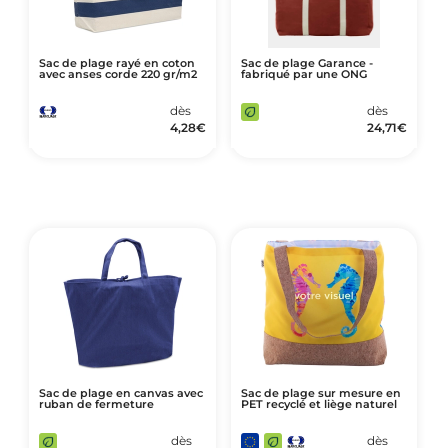
Sac de plage rayé en coton
Sac de plage Garance -
avec anses corde 220 gr/m2
fabriqué par une ONG
dès
dès
4,28
€
24,71
€
Sac de plage en canvas avec
Sac de plage sur mesure en
ruban de fermeture
PET recyclé et liège naturel
dès
dès