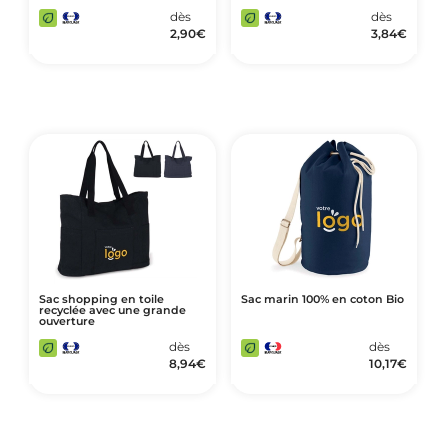
dès
dès
2,90
€
3,84
€
Sac shopping en toile
Sac marin 100% en coton Bio
recyclée avec une grande
ouverture
dès
dès
8,94
€
10,17
€