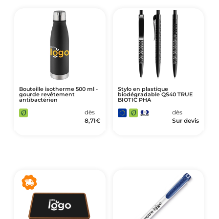
Art de Vivre à la Française
Plantes et Graines
Bien être & Sécurité
Sports, loisirs & jouets
Accessoires Auto & Vélo
PLV & Mobiliers Pub
Bouteille isotherme 500 ml -
Stylo en plastique
gourde revêtement
biodégradable QS40 TRUE
antibactérien
BIOTIC PHA
Packaging sur-mesure
dès
dès
Temps Forts de l'Année
8,71
€
Sur devis
Evénement Entreprise