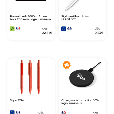
Powerbank 5000 mAh en
Stylo antibactérien
bois FSC avec logo lumineux
IPROTECT
dès
dès
22,61
€
0,23
€
Stylo DS4
Chargeur à induction 10W,
logo lumineux
dès
dès