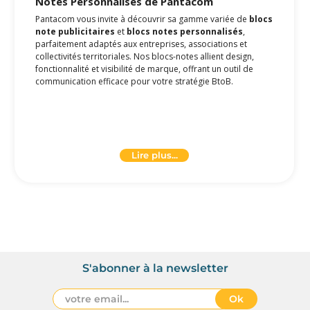
Notes Personnalisés
de Pantacom
Pantacom vous invite à découvrir sa gamme variée de
blocs
note publicitaires
et
blocs notes personnalisés
,
parfaitement adaptés aux entreprises, associations et
collectivités territoriales. Nos blocs-notes allient design,
fonctionnalité et visibilité de marque, offrant un outil de
communication efficace pour votre stratégie BtoB.
Blocs Notes Personnalisés : Un Outil
Publicitaire Incontournable
Lire plus...
Les
blocs note personnalisés entreprise
sont plus que
de simples outils de prise de notes ; ils sont une extension
de votre marque. Lorsqu'ils sont personnalisés avec votre
logo
, ils servent non seulement de rappel constant de votre
entreprise mais également de vecteur de communication. Ils
sont particulièrement efficaces dans les salles de
conférence, les bureaux et lors d'événements, où votre
marque peut être mise en avant de manière subtile mais
significative.
S'abonner à la newsletter
Ok
Bloc Note vs Carnet : Quelle Différence ?