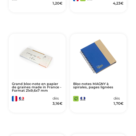
1,20
€
4,23
€
Grand bloc-note en papier
Bloc-notes MAGNY à
de graines made in France -
spirales, pages lignées
Format 21x9,6x7 mm
dès
dès
3,16
€
1,70
€