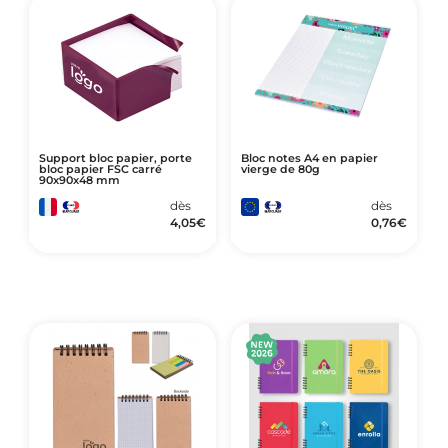
Support bloc papier, porte
Bloc notes A4 en papier
bloc papier FSC carré
vierge de 80g
90x90x48 mm
dès
dès
4,05
€
0,76
€