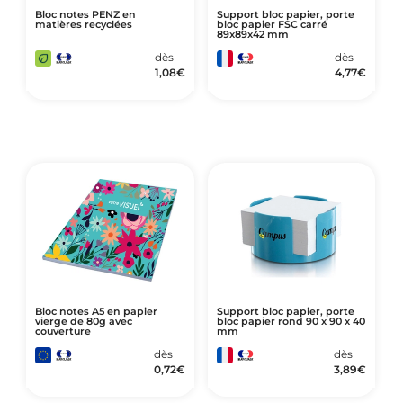
Bloc notes PENZ en
Support bloc papier, porte
matières recyclées
bloc papier FSC carré
89x89x42 mm
dès
dès
1,08
€
4,77
€
Bloc notes A5 en papier
Support bloc papier, porte
vierge de 80g avec
bloc papier rond 90 x 90 x 40
couverture
mm
dès
dès
0,72
€
3,89
€