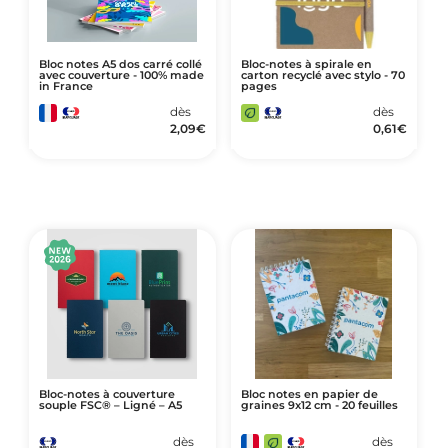
Bloc notes A5 dos carré collé
Bloc-notes à spirale en
avec couverture - 100% made
carton recyclé avec stylo - 70
in France
pages
dès
dès
2,09
€
0,61
€
Bloc-notes à couverture
Bloc notes en papier de
souple FSC® – Ligné – A5
graines 9x12 cm - 20 feuilles
dès
dès