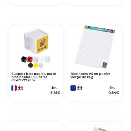
Support bloc papier, porte
Bloc notes A5 en papier
bloc papier FSC carré
vierge de 80g
89x89x77 mm
dès
dès
3,81
€
0,54
€