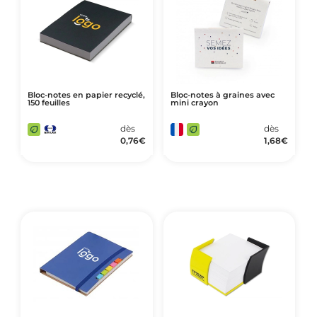
Bloc-notes en papier recyclé,
Bloc-notes à graines avec
150 feuilles
mini crayon
dès
dès
0,76
€
1,68
€