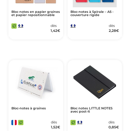
Bloc notes en papier graines
Bloc-notes à Spirale – A5 -
et papier repositionnable
couverture rigide
dès
dès
1,42
€
2,28
€
Bloc-notes à graines
Bloc notes LITTLE NOTES
avec post-it
dès
dès
1,52
€
0,85
€