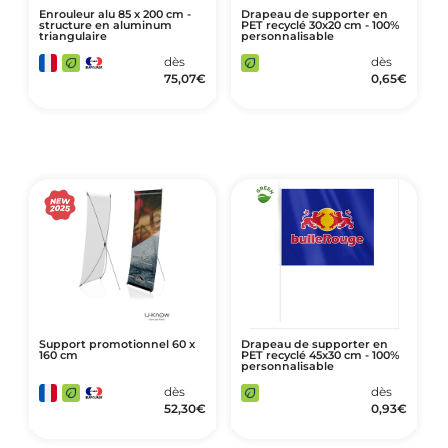
Enrouleur alu 85 x 200 cm -
Drapeau de supporter en
structure en aluminum
PET recyclé 30x20 cm - 100%
triangulaire
personnalisable
dès
dès
75,07
€
0,65
€
Support promotionnel 60 x
Drapeau de supporter en
160 cm
PET recyclé 45x30 cm - 100%
personnalisable
dès
dès
52,30
€
0,93
€