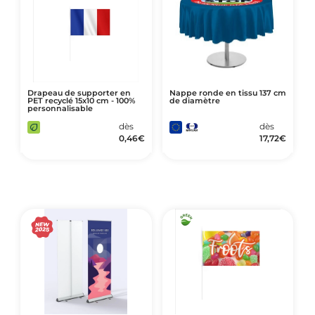
Drapeau de supporter en
Nappe ronde en tissu 137 cm
PET recyclé 15x10 cm - 100%
de diamètre
personnalisable
dès
dès
0,46
€
17,72
€