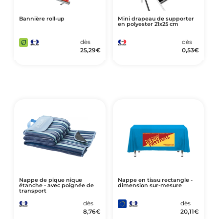
Bannière roll-up
Mini drapeau de supporter
en polyester 21x25 cm
dès
dès
25,29
€
0,53
€
Nappe de pique nique
Nappe en tissu rectangle -
étanche - avec poignée de
dimension sur-mesure
transport
dès
dès
8,76
€
20,11
€