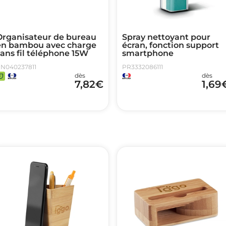
Organisateur de bureau
Spray nettoyant pour
en bambou avec charge
écran, fonction support
ans fil téléphone 15W
smartphone
N040237811
PR3332086111
dès
dès
7,82
€
1,69