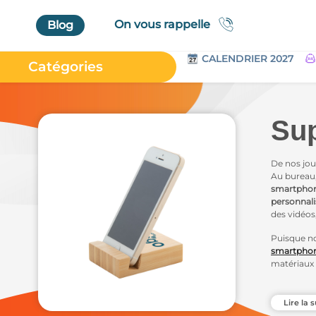
On vous rappelle
Blog
CALENDRIER 2027
Catégories
Accueil
Au Bureau
Sup
High Tech
Bagageries & Sacs
De nos jou
Au bureau,
Etui
smartpho
personnali
Textiles & Accessoires
des vidéos
Vêtements de Travail
Puisque no
smartphon
Parapluies & Parasols
matériaux n
Gourmandises
Vous pour
personnali
Art de la Table
Lire la s