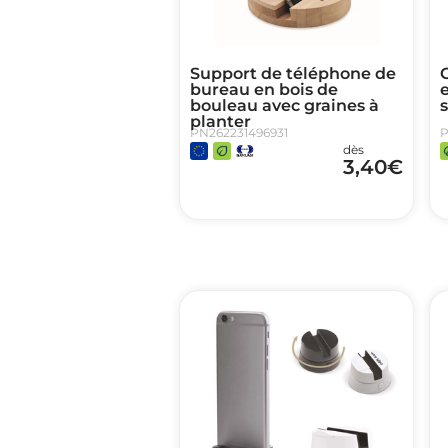
Support de téléphone de
bureau en bois de
bouleau avec graines à
s
planter
PN262231496931
P
dès
3,40
€