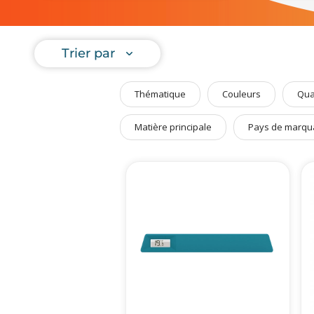
Art de Vivre à la Française
Plantes et Graines
Trier par
Bien être & Sécurité
Sports, loisirs & jouets
Thématique
Couleurs
Qua
Accessoires Auto & Vélo
PLV & Mobiliers Pub
Matière principale
Pays de marqu
Packaging sur-mesure
Temps Forts de l'Année
Evénement Entreprise