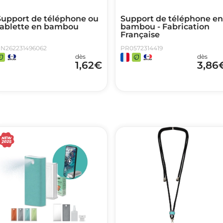
Support de téléphone ou
Support de téléphone en
tablette en bambou
bambou - Fabrication
Française
N262231496062
PR0572314419
dès
dès
1,62
€
3,86