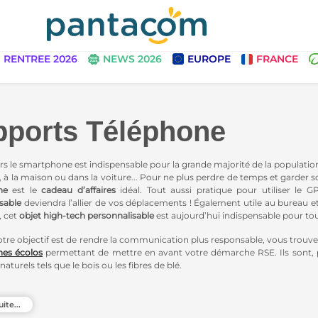
RENTREE 2026
NEWS 2026
EUROPE
FRANCE
ports Téléphone
rs le smartphone est indispensable pour la grande majorité de la population
 à la maison ou dans la voiture... Pour ne plus perdre de temps et garder s
ne
est le
cadeau d’affaires
idéal. Tout aussi pratique pour utiliser le 
sable
deviendra l’allier de vos déplacements ! Également utile au bureau e
, cet
objet high-tech personnalisable
est aujourd’hui indispensable pour to
tre objectif est de rendre la communication plus responsable, vous trouv
es écolos
permettant de mettre en avant votre démarche RSE. Ils sont, po
aturels tels que le bois ou les fibres de blé.
rez également trouver des
supports multifonctions
dotés de chargeurs à 
sables
!
uite...