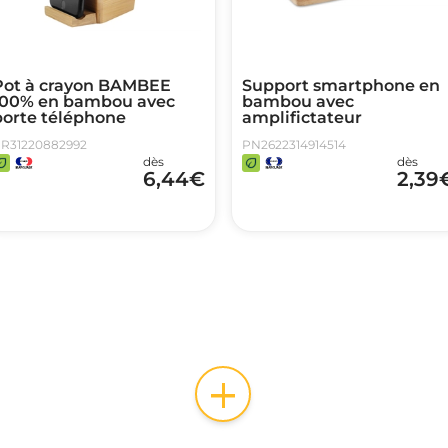
Pot à crayon BAMBEE
Support smartphone en
100% en bambou avec
bambou avec
porte téléphone
amplifictateur
R31220882992
PN2622314914514
dès
dès
6,44
€
2,39
+