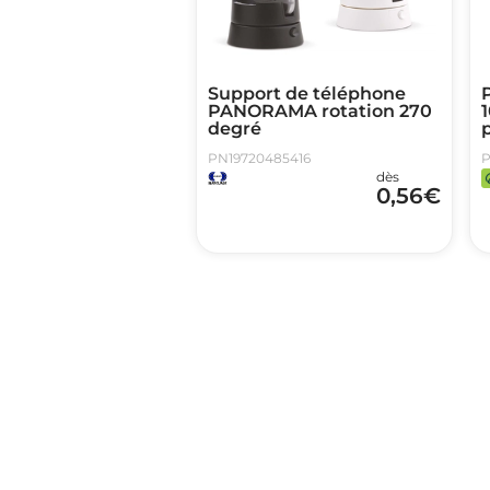
Support de téléphone
PANORAMA rotation 270
degré
PN19720485416
P
dès
0,56
€