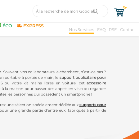
ÉCO
EXPRESS
Nos Services
FAQ
RSE
Contact
. Souvent, vos collaborateurs le cherchent, n’est-ce pas ?
on portable à portée de main, le
support publicitaire pour
GPS ou votre kit mains libres en voiture, cet
accessoire
t à la maison pour passer des appels en visio ou regarder
utes les personnes qui possèdent un smartphone !
erez une sélection spécialement dédiée aux
supports pour
ur une grande partie d’entre eux, fabriqués à partir de
induction pour les plus friands d’
accessoires High-Tech