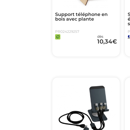
Support téléphone en
bois avec plante
é
PR024229257
P
dès
10,34
€