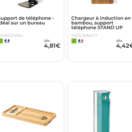
Support de téléphone -
Chargeur à induction en
déal sur un bureau
bambou, support
téléphone STAND UP
N1872348164
PR31220881127
dès
dès
4,81
€
4,42