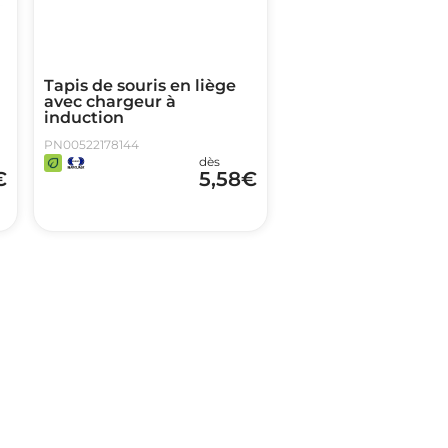
Tapis de souris en liège
avec chargeur à
induction
PN00522178144
dès
€
5,58
€