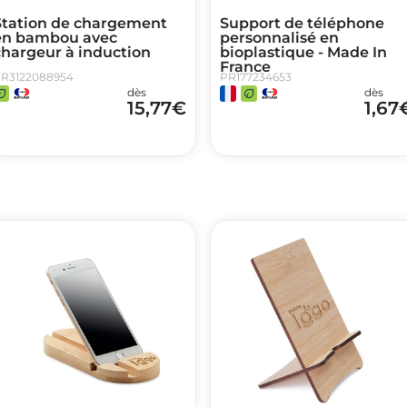
Station de chargement
Support de téléphone
en bambou avec
personnalisé en
chargeur à induction
bioplastique - Made In
France
R3122088954
PR177234653
dès
dès
15,77
€
1,67