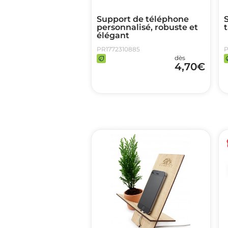
Support de téléphone
personnalisé, robuste et
élégant
PR1772310885
P
dès
4,70
€