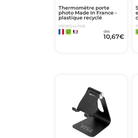
Thermomètre porte
photo Made In France -
plastique recyclé
PR0612443108
P
dès
10,67
€