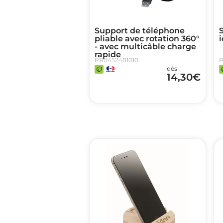
Support de téléphone
pliable avec rotation 360°
i
- avec multicâble charge
rapide
PR0452481010
P
dès
14,30
€