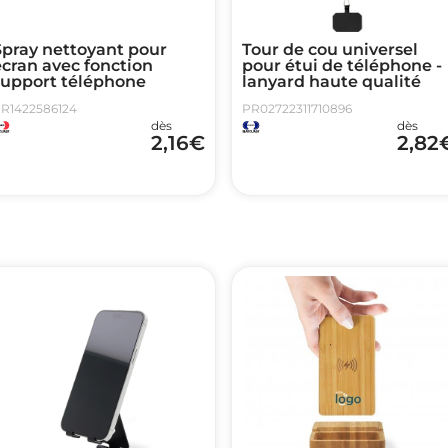
Spray nettoyant pour
Tour de cou universel
cran avec fonction
pour étui de téléphone -
support téléphone
lanyard haute qualité
R1422586124
PR02722311710896
dès
dès
2,16
€
2,82