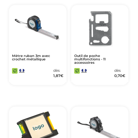
Mètre ruban 3m avec
Outil de poche
crochet métallique
multifonctions - 11
accessoires
dès
dès
1,87
€
0,70
€