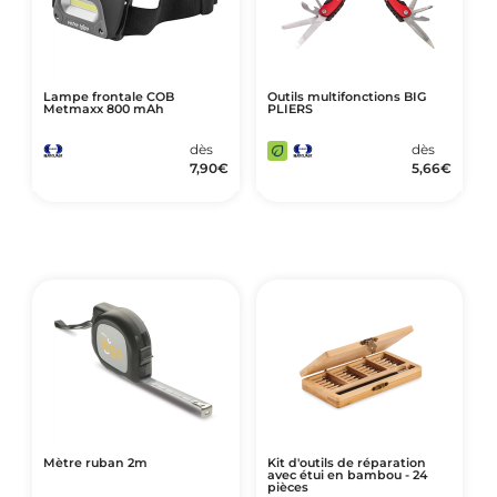
Lampe frontale COB
Outils multifonctions BIG
Metmaxx 800 mAh
PLIERS
dès
dès
7,90
€
5,66
€
Mètre ruban 2m
Kit d'outils de réparation
avec étui en bambou - 24
pièces