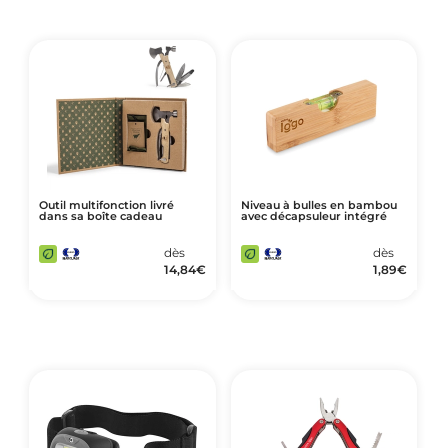
Outil multifonction livré
Niveau à bulles en bambou
dans sa boîte cadeau
avec décapsuleur intégré
dès
dès
14,84
€
1,89
€