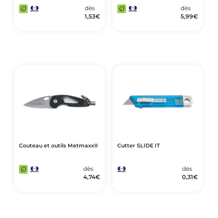
dès
dès
1,53
€
5,99
€
Couteau et outils Metmaxx®
Cutter SLIDE IT
dès
dès
4,74
€
0,31
€