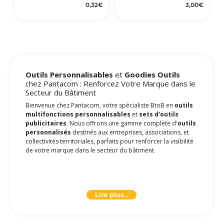
0,32
€
3,00
€
Outils Personnalisables
et
Goodies Outils
chez Pantacom : Renforcez Votre Marque dans le
Secteur du Bâtiment
Bienvenue chez Pantacom, votre spécialiste BtoB en
outils
multifonctions personnalisables
et
sets d'outils
publicitaires
. Nous offrons une gamme complète d'
outils
personnalisés
destinés aux entreprises, associations, et
collectivités territoriales, parfaits pour renforcer la visibilité
de votre marque dans le secteur du bâtiment.
Cutter Personnalisé
et
Mètre Ruban Personnalisé
-
Des Outils du Quotidien à Votre Image
Lire plus...
Nos
cutters personnalisés
et
mètres rubans
personnalisés
ne sont pas de simples outils ; ils sont une
extension de votre marque. En les personnalisant avec votre