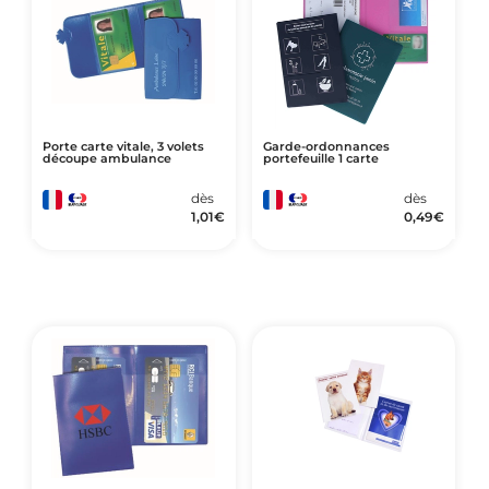
Porte carte vitale, 3 volets
Garde-ordonnances
découpe ambulance
portefeuille 1 carte
dès
dès
1,01
€
0,49
€