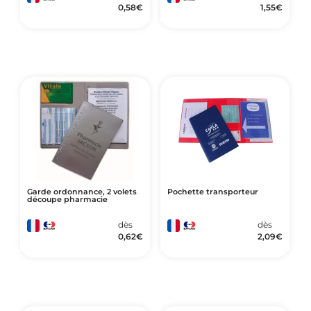
0,58
€
1,55
€
Garde ordonnance, 2 volets
Pochette transporteur
découpe pharmacie
dès
dès
0,62
€
2,09
€