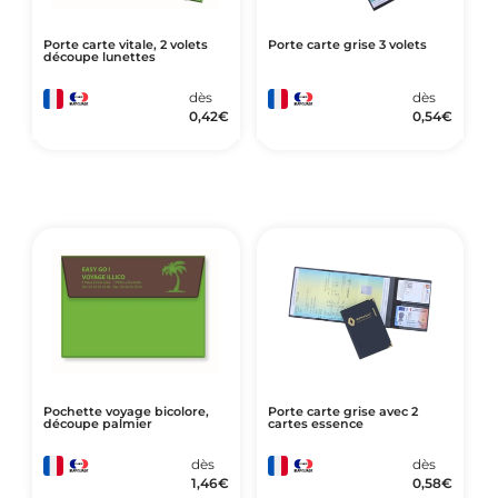
Porte carte vitale, 2 volets
Porte carte grise 3 volets
découpe lunettes
dès
dès
0,42
€
0,54
€
Pochette voyage bicolore,
Porte carte grise avec 2
découpe palmier
cartes essence
dès
dès
1,46
€
0,58
€