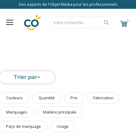
Des experts de l'Objet Média pour les professionnels
Nos Services
FAQ
RSE
Contact
Accueil
Au Bureau
CALENDRIER 2027
RENTREE 2026
NEWS 2026
EUROPE
FRANCE
ÉCO
EXPRESS
High Tech
Bagageries & Sacs
Trier par
Etui
Textiles & Accessoires
Couleurs
Quantité
Prix
Fabrication
Vêtements de Travail
Parapluies & Parasols
Marquages
Matière principale
Gourmandises
Pays de marquage
Usage
Art de la Table