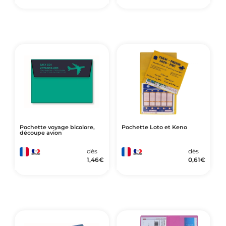
Pochette voyage bicolore,
Pochette Loto et Keno
découpe avion
dès
dès
1,46
€
0,61
€