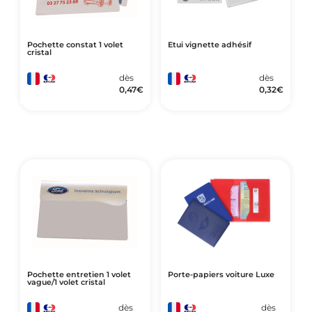
Pochette constat 1 volet
Etui vignette adhésif
cristal
dès
dès
0,47
€
0,32
€
Pochette entretien 1 volet
Porte-papiers voiture Luxe
vague/1 volet cristal
dès
dès