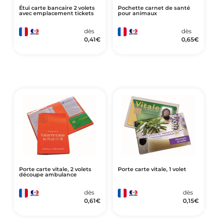
Étui carte bancaire 2 volets
Pochette carnet de santé
avec emplacement tickets
pour animaux
dès
dès
0,41
€
0,65
€
Porte carte vitale, 2 volets
Porte carte vitale, 1 volet
découpe ambulance
dès
dès
0,61
€
0,15
€