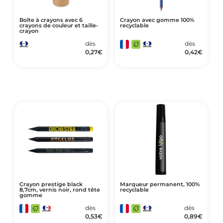
Boîte à crayons avec 6
Crayon avec gomme 100%
crayons de couleur et taille-
recyclable
crayon
dès
dès
0,27
€
0,42
€
Crayon prestige black
Marqueur permanent, 100%
8,7cm, vernis noir, rond tête
recyclable
gomme
dès
dès
0,53
€
0,89
€