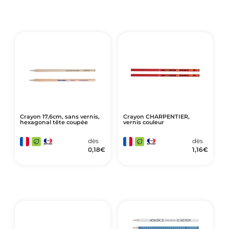
Crayon 17,6cm, sans vernis,
Crayon CHARPENTIER,
hexagonal tête coupée
vernis couleur
dès
dès
0,18
€
1,16
€