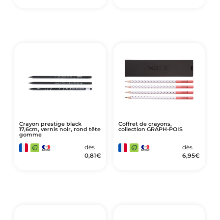
Crayon prestige black
Coffret de crayons,
17,6cm, vernis noir, rond tête
collection GRAPH-POIS
gomme
dès
dès
0,81
€
6,95
€