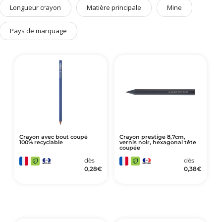
Art de Vivre à la Française
Longueur crayon
Matière principale
Mine
Plantes et Graines
Pays de marquage
Bien être & Sécurité
Sports, loisirs & jouets
Accessoires Auto & Vélo
PLV & Mobiliers Pub
Packaging sur-mesure
Temps Forts de l'Année
Evénement Entreprise
Crayon avec bout coupé
Crayon prestige 8,7cm,
100% recyclable
vernis noir, hexagonal tête
coupée
dès
dès
0,28
€
0,38
€