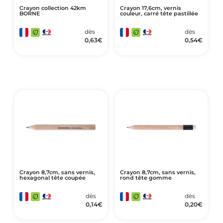
Crayon collection 42km
Crayon 17,6cm, vernis
BORNE
couleur, carré tête pastillée
dès
dès
0,63
€
0,54
€
Crayon 8,7cm, sans vernis,
Crayon 8,7cm, sans vernis,
hexagonal tête coupée
rond tête gomme
dès
dès
0,14
€
0,20
€