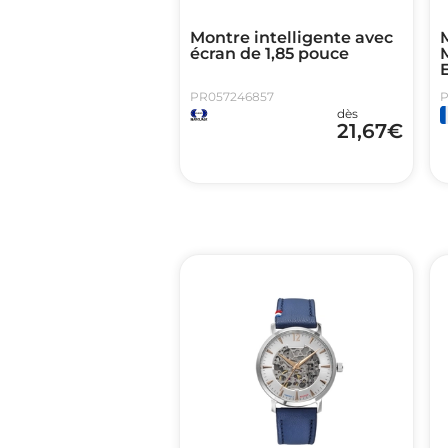
Montre intelligente avec
écran de 1,85 pouce
M
PR057246857
P
dès
21,67
€