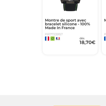
Montre de sport avec
bracelet silicone - 100%
Made In France
PR177239157
P
dès
18,70
€