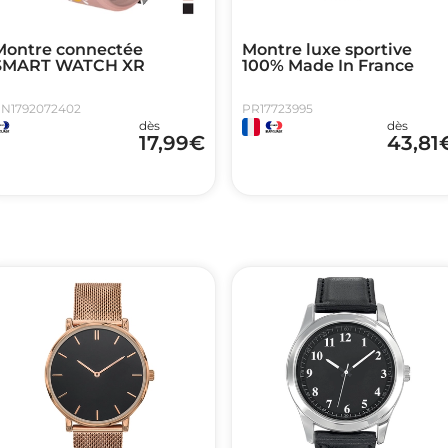
Montre connectée
Montre luxe sportive
SMART WATCH XR
100% Made In France
N1792072402
PR17723995
dès
dès
17,99
€
43,81