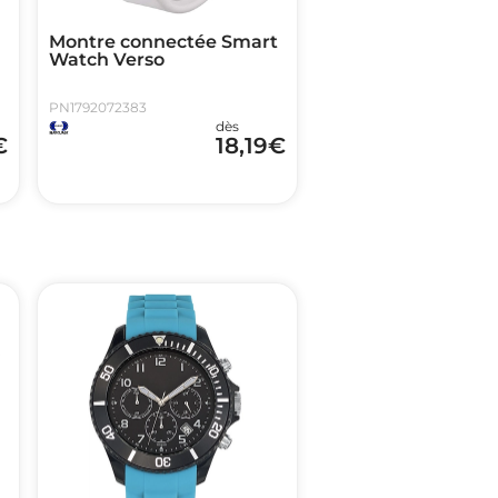
Montre connectée Smart
Watch Verso
PN1792072383
dès
€
18,19
€