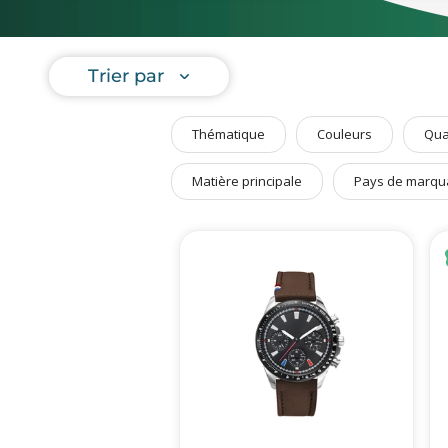
Art de Vivre à la Française
innovants
Plantes et Graines
N'hésitez 
Trier par
Bien être & Sécurité
Sports, loisirs & jouets
Thématique
Couleurs
Qua
Accessoires Auto & Vélo
PLV & Mobiliers Pub
Matière principale
Pays de marqu
Packaging sur-mesure
Temps Forts de l'Année
Evénement Entreprise