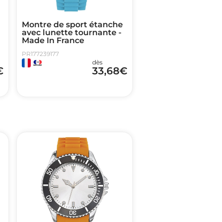
Montre de sport étanche
avec lunette tournante -
Made In France
PR177239177
dès
€
33,68
€