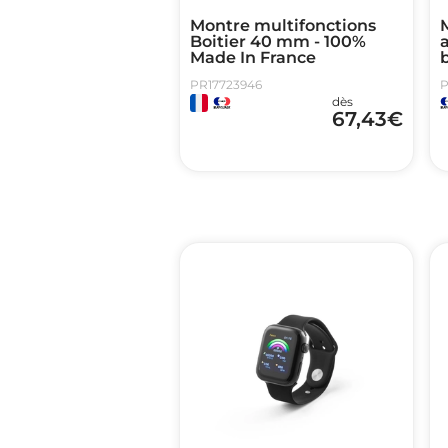
Montre multifonctions
Boitier 40 mm - 100%
a
Made In France
PR17723946
P
dès
67,43
€