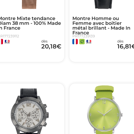
Montre Mixte tendance
Montre Homme ou
Diam 38 mm - 100% Made
Femme avec boitier
n France
métal brillant - Made In
France
R177239112
PR177239139
dès
dès
20,18
€
16,81