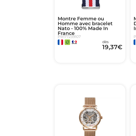
Montre Femme ou
Homme avec bracelet
Nato - 100% Made In
I
France
PR177239107
P
dès
19,37
€