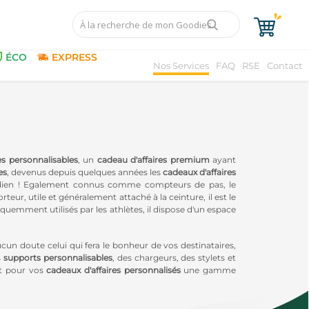
ÉCO
EXPRESS
Nos Services
FAQ
RSE
Contact
s personnalisables
,
un
cadeau d'affaires premium
ayant
es
, devenus depuis quelques années les
cadeaux d'affaires
tidien ! Egalement connus comme compteurs de pas, le
ur, utile et généralement attaché à la ceinture, il est le
quemment utilisés par les athlètes, il dispose d'un espace
cun doute celui qui fera le bonheur de vos destinataires,
s
supports personnalisables
, des chargeurs, des stylets et
nt pour vos
cadeaux d'affaires personnalisés
une gamme
insi que des
accessoires audio
ou des
goodies