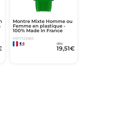
n
Montre Mixte Homme ou
%
Femme en plastique -
100% Made In France
PR17723983
dès
€
19,51
€