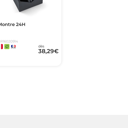
Montre 24H
R16020914
dès
38,29
€