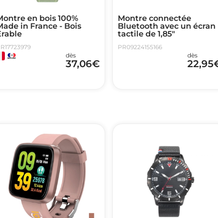
Montre en bois 100%
Montre connectée
ade in France - Bois
Bluetooth avec un écran
Erable
tactile de 1,85"
R17723979
PR09224155166
dès
dès
37,06
€
22,95