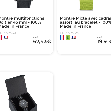
Montre multifonctions
Montre Mixte avec cadra
Boitier 45 mm - 100%
assorti au bracelet - 100
Made In France
Made In France
R17723930
PR177239124
dès
dès
67,43
€
19,91