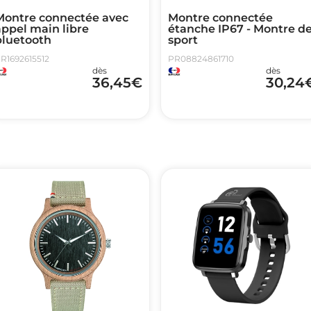
Montre connectée avec
Montre connectée
ppel main libre
étanche IP67 - Montre d
bluetooth
sport
R1692615512
PR08824861710
dès
dès
36,45
€
30,24