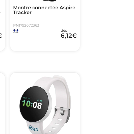
Montre connectée Aspire
e
Tracker
PN1792072363
dès
€
6,12
€