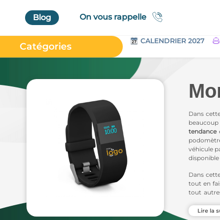
On vous rappelle
Blog
CALENDRIER 2027
Catégories
Accueil
Au Bureau
Mon
High Tech
Bagageries & Sacs
Dans cett
beaucoup 
Etui
tendance
podomètre 
Textiles & Accessoires
véhicule p
disponible
Vêtements de Travail
Dans cett
Parapluies & Parasols
tout en fa
tout autr
Gourmandises
de
Goodie
Art de la Table
Lire la s
Nous avo