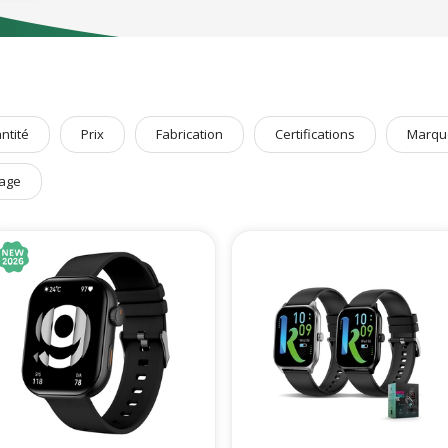
pouvant parfaitement s'accorder pour un kit !
pas à naviguer sur notre
catégorie High-Tech
pour découvrir encore plus de
ntité
Prix
Fabrication
Certifications
Marqu
age