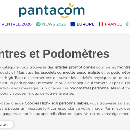
RENTREE 2026
NEWS 2026
EUROPE
FRANCE
tres et Podomètres
e catégorie vous trouverez des
articles promotionnels
comme les
montre
de style
!
Mais aussi les
bracelets connectés personnalisés
et les
podomètr
et
High-Tech
qui permettent de suivre les activités physiques du quo
est un petit appareil mécanique ou électronique qui compte les pas du porte
arfait de vos messages publicitaires. Les
podomètres personnalisés
sont fré
 pour y apposer le logo de votre entreprise.
e catégorie de
Goodies High-Tech
personnalisables
, vous trouverez sans au
isant passer un message fort correspondant à votre image. Parmi eux, de
es gadgets adaptés aux appareils électroniques. Vous trouverez égaleme
s High-Tech responsables.
uite...
ns également sélectionné pour vous l'essentiel du
chargement
a