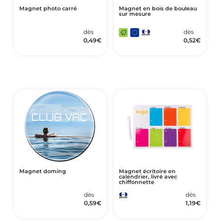
Magnet photo carré
Magnet en bois de bouleau
sur mesure
dès
dès
0,49
€
0,52
€
Magnet doming
Magnet écritoire en
calendrier, livré avec
chiffonnette
dès
dès
0,59
€
1,19
€