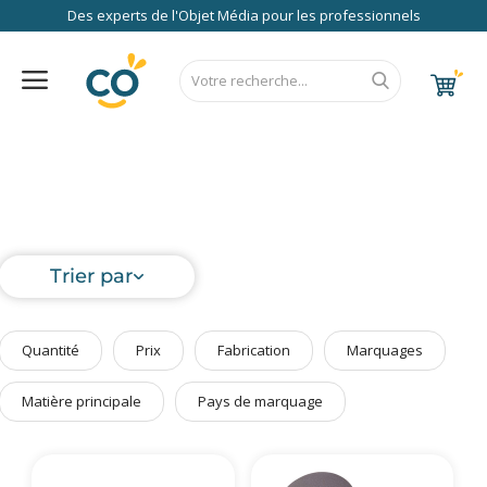
Des experts de l'Objet Média pour les professionnels
Nos Services
FAQ
RSE
Contact
Accueil
Au Bureau
CALENDRIER 2027
RENTREE 2026
NEWS 2026
EUROPE
FRANCE
ÉCO
EXPRESS
High Tech
Bagageries & Sacs
Trier par
Etui
Textiles & Accessoires
Quantité
Prix
Fabrication
Marquages
Vêtements de Travail
Parapluies & Parasols
Matière principale
Pays de marquage
Gourmandises
Art de la Table