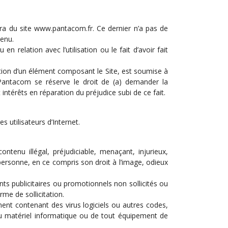
rtira du site www.pantacom.fr. Ce dernier n’a pas de
tenu.
elation avec l’utilisation ou le fait d’avoir fait
ation d’un élément composant le Site, est soumise à
Pantacom se réserve le droit de (a) demander la
intérêts en réparation du préjudice subi de ce fait.
s utilisateurs d’Internet.
tenu illégal, préjudiciable, menaçant, injurieux,
 personne, en ce compris son droit à l’image, odieux
ts publicitaires ou promotionnels non sollicités ou
me de sollicitation.
ent contenant des virus logiciels ou autres codes,
 ou matériel informatique ou de tout équipement de