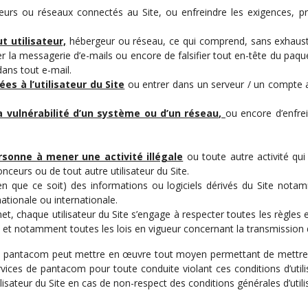
eurs ou réseaux connectés au Site, ou enfreindre les exigences, p
t utilisateur,
hébergeur ou réseau, ce qui comprend, sans exhaustivi
rer la messagerie d’e-mails ou encore de falsifier tout en-tête du pa
dans tout e-mail.
s à l’utilisateur du Site
ou entrer dans un serveur / un compte auq
a vulnérabilité d’un système ou d’un réseau,
ou encore d’enfrei
rsonne à mener une activité illégale
ou toute autre activité qui
nceurs ou de tout autre utilisateur du Site.
 que ce soit) des informations ou logiciels dérivés du Site notam
ationale ou internationale.
t, chaque utilisateur du Site s’engage à respecter toutes les règles e
et notamment toutes les lois en vigueur concernant la transmission
 pantacom peut mettre en œuvre tout moyen permettant de mettre un t
ervices de pantacom pour toute conduite violant ces conditions d’uti
lisateur du Site en cas de non-respect des conditions générales d’utilis