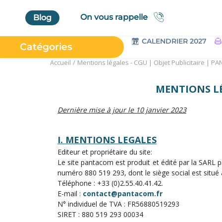
On vous rappelle
Blog
CALENDRIER 2027
Catégories
Accueil
Mentions légales - CGU | Objet Publicitaire | 
Accueil
Au Bureau
MENTIONS LÉ
High Tech
Dernière mise à jour le 10 janvier 2023
Bagageries & Sacs
Etui
I. MENTIONS LEGALES
Textiles & Accessoires
Editeur et propriétaire du site:
Le site pantacom est produit et édité par la SARL
Vêtements de Travail
numéro 880 519 293, dont le siège social est situ
Parapluies & Parasols
Téléphone : +33 (0)2.55.40.41.42.
E-mail :
contact@pantacom.fr
Gourmandises
N° individuel de TVA : FR56880519293
Art de la Table
SIRET : 880 519 293 00034