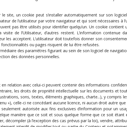
ur le site, un cookie peut s’installer automatiquement sur son logicie
teur de l’utilisateur par votre navigateur et qui sont nécessaires à l
vent pas être utilisés pour identifier quelqu’un. Un cookie contient 
visite de l’Utilisateur, d’autres restent. L’information contenue da
teur les acceptent. L’utilisateur doit toutefois donner son consentemen
s fonctionnalités ou pages risquent de lui être refusées.
termédiaire des paramètres figurant au sein de son logiciel de navigatio
tection des données personnelles.
nt en relation avec celui-ci peuvent contenir des informations confide
contraire, les droits de propriété intellectuelle sur les documents et 
strations, sons, textes, éléments graphiques, charte...), y compris le
nu »), celle-ci ne concédant aucune licence, ni aucun droit autre que c
seulement autorisée aux fins exclusives d’information pour un usag
quelque manière que ce soit et sous quelque forme que ce soit étant e
, décompiler (à l’exception des cas prévus par la loi), vendre, attrib
également interdit de modifier tout ou partie du Contenu et notamment 