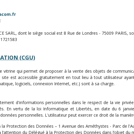
acom.fr
R
SARL, dont le siège social est 8 Rue de Londres - 75009 PARIS, soc
81721583
SATION (CGU)
site vitrine qui permet de proposer à la vente des objets de communic
 site est accessible gratuitement en tout lieu à tout utilisateur aya
matique, logiciels, connexion Internet, etc.) sont à sa charge.
traitement d'informations personnelles dans le respect de la vie pri
rtés. En vertu de la loi Informatique et Libertés, en date du 6 janvie
 données personnelles. L'utilisateur peut exercer ce droit de la manièr
à la Protection des Données – 1 Avenue des Améthystes - Parc de l'A
à l’attention du Délégué à la Protection des Données dans l’objet du m