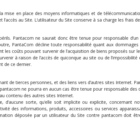
e de la mise en place des moyens informatiques et de télécommunicat
et l’accès au Site. L’utilisateur du Site conserve à sa charge les frais 
s et périls. Pantacom ne saurait donc être tenue pour responsable d’
En outre, PantaCom décline toute responsabilité quant aux dommages in
s coûts pouvant survenir de l’acquisition de biens proposés sur le si
urvenir à raison de l’accès de quiconque au site ou de l’impossibilit
t de ce dernier.
nt de tierces personnes, et des liens vers d’autres sites Internet. P
, pantacom ne pourra en aucun cas être tenue pour responsable des do
i au contenu des autres sites Internet.
d’aucune sorte, qu’elle soit implicite ou explicite, concernant notam
austivité des informations, produits, accessoires ou services apparaissa
éclamation déposée par un utilisateur du Site contre pantacom doit êt