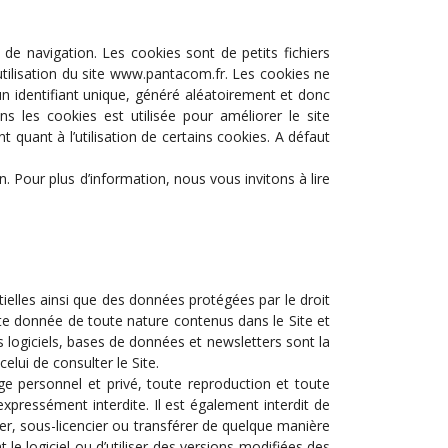
l de navigation. Les cookies sont de petits fichiers
’utilisation du site www.pantacom.fr. Les cookies ne
un identifiant unique, généré aléatoirement et donc
ns les cookies est utilisée pour améliorer le site
t quant à l’utilisation de certains cookies. A défaut
n. Pour plus d’information, nous vous invitons à lire
ntielles ainsi que des données protégées par le droit
toute donnée de toute nature contenus dans le Site et
s logiciels, bases de données et newsletters sont la
elui de consulter le Site.
e personnel et privé, toute reproduction et toute
xpressément interdite. Il est également interdit de
uer, sous-licencier ou transférer de quelque manière
le logiciel ou d’utiliser des versions modifiées des