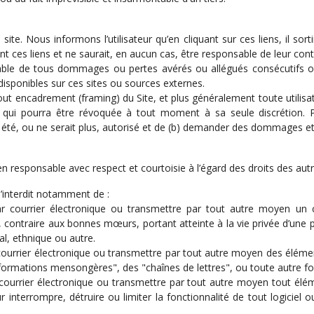
site. Nous informons l’utilisateur qu’en cliquant sur ces liens, il so
nt ces liens et ne saurait, en aucun cas, être responsable de leur con
e de tous dommages ou pertes avérés ou allégués consécutifs ou en r
isponibles sur ces sites ou sources externes.
tout encadrement (framing) du Site, et plus généralement toute utilis
m qui pourra être révoquée à tout moment à sa seule discrétion. 
as été, ou ne serait plus, autorisé et de (b) demander des dommages et 
 en responsable avec respect et courtoisie à l’égard des droits des autre
 s’interdit notamment de :
ar courrier électronique ou transmettre par tout autre moyen un con
ne, contraire aux bonnes mœurs, portant atteinte à la vie privée d’une
l, ethnique ou autre.
courrier électronique ou transmettre par tout autre moyen des élémen
nformations mensongères", des "chaînes de lettres", ou toute autre for
courrier électronique ou transmettre par tout autre moyen tout élém
interrompre, détruire ou limiter la fonctionnalité de tout logiciel