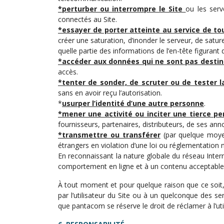
*perturber ou interrompre le Site
ou les serv
connectés au Site.
*essayer de porter atteinte au service de tou
créer une saturation, d’inonder le serveur, de satu
quelle partie des informations de l’en-tête figurant 
*accéder aux données qui ne sont pas destinée
accès.
*tenter de sonder, de scruter ou de tester l
sans en avoir reçu l’autorisation.
*
usurper l’identité d’une autre personne
.
*mener une activité ou inciter une tierce pe
fournisseurs, partenaires, distributeurs, de ses anno
*transmettre ou transférer
(par quelque moyen
étrangers en violation d’une loi ou réglementation n
En reconnaissant la nature globale du réseau Interne
comportement en ligne et à un contenu acceptable 
À tout moment et pour quelque raison que ce soit,
par l’utilisateur du Site ou à un quelconque des s
que pantacom se réserve le droit de réclamer à l’uti