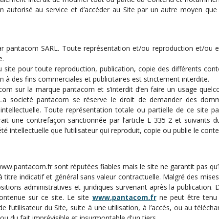
autorisé au service et d’accéder au Site par un autre moyen que l’in
antacom SARL. Toute représentation et/ou reproduction et/ou expl
e.
le du site pour toute reproduction, publication, copie des différents co
on à des fins commerciales et publicitaires est strictement interdite.
ntacom sur la marque pantacom et s’interdit d’en faire un usage quel
. La societé pantacom se réserve le droit de demander des domm
intellectuelle. Toute représentation totale ou partielle de ce site p
rait une contrefaçon sanctionnée par l’article L 335-2 et suivants du
intellectuelle que l’utilisateur qui reproduit, copie ou publie le conte
www.pantacom.fr sont réputées fiables mais le site ne garantit pas qu’
tre indicatif et général sans valeur contractuelle. Malgré des mises
sitions administratives et juridiques survenant après la publication
n contenue sur ce site. Le site
www.pantacom.fr
ne peut être tenu 
de l’utilisateur du Site, suite à une utilisation, à l’accès, ou au télé
u du fait imprévisible et insurmontable d'un tiers.