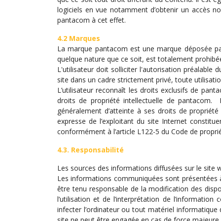
logiciels en vue notamment d’obtenir un accès non 
pantacom à cet effet.
4.2 Marques
La marque pantacom est une marque déposée par p
quelque nature que ce soit, est totalement prohibé
L'utilisateur doit solliciter l'autorisation préalab
site dans un cadre strictement privé, toute utilisati
L’utilisateur reconnaît les droits exclusifs de pa
droits de propriété intellectuelle de pantacom
généralement d’atteinte à ses droits de propriété 
expresse de l’exploitant du site Internet constitue
conformément à l’article L122-5 du Code de propriété 
4.3. Responsabilité
Les sources des informations diffusées sur le site 
Les informations communiquées sont présentées à ti
être tenu responsable de la modification des dispo
l’utilisation et de l’interprétation de l’informatio
infecter l’ordinateur ou tout matériel informatique 
site ne peut être engagée en cas de force majeure o