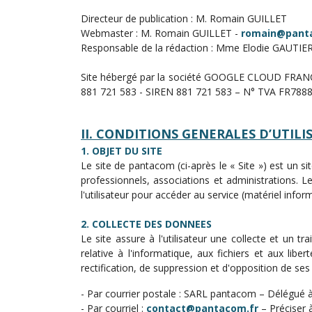
Art de Vivre à la Française
Directeur de publication : M. Romain GUILLET
Plantes et Graines
Webmaster : M. Romain GUILLET -
romain@pant
Responsable de la rédaction : Mme Elodie GAUTIE
Bien être & Sécurité
Site hébergé par la société GOOGLE CLOUD FRANCE 
Sports, loisirs & jouets
881 721 583 - SIREN 881 721 583 – N° TVA FR788
Accessoires Auto & Vélo
PLV & Mobiliers Pub
II. CONDITIONS GENERALES D’UTILI
Packaging sur-mesure
1. OBJET DU SITE
Le site de pantacom (ci-après le « Site ») est un 
Temps Forts de l'Année
professionnels, associations et administrations. Le
Evénement Entreprise
l'utilisateur pour accéder au service (matériel infor
2. COLLECTE DES DONNEES
Le site assure à l'utilisateur une collecte et un 
relative à l'informatique, aux fichiers et aux libe
rectification, de suppression et d'opposition de ses
- Par courrier postale : SARL pantacom – Délégué 
- Par courriel :
contact@pantacom.fr
– Préciser 