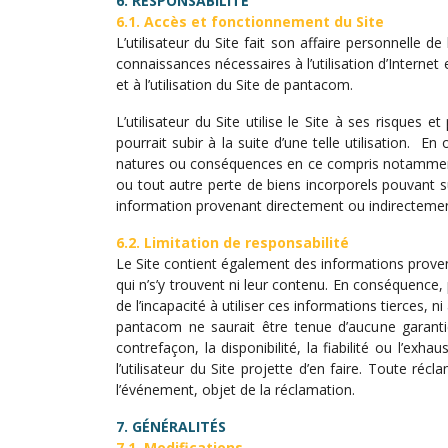
6. RESPONSABILITÉ
6.1. Accès et fonctionnement du Site
L’utilisateur du Site fait son affaire personnell
connaissances nécessaires à l’utilisation d’Internet 
et à l’utilisation du Site de pantacom.
L’utilisateur du Site utilise le Site à ses risque
pourrait subir à la suite d’une telle utilisation. 
natures ou conséquences en ce compris notamment le
ou tout autre perte de biens incorporels pouvant s
information provenant directement ou indirectemen
6.2. Limitation de responsabilité
Le Site contient également des informations provena
qui n’s’y trouvent ni leur contenu. En conséquence
de l’incapacité à utiliser ces informations tierces, n
pantacom ne saurait être tenue d’aucune garantie, 
contrefaçon, la disponibilité, la fiabilité ou l’exh
l’utilisateur du Site projette d’en faire. Toute r
l’événement, objet de la réclamation.
7. GÉNÉRALITÉS
7.1. Modifications