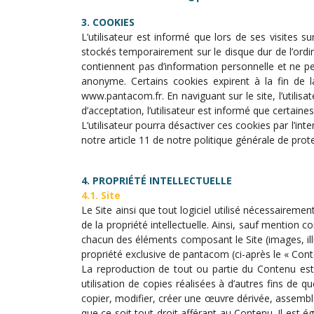
3. COOKIES
L’utilisateur est informé que lors de ses visites s
stockés temporairement sur le disque dur de l’ordina
contiennent pas d’information personnelle et ne peu
anonyme. Certains cookies expirent à la fin de la 
www.pantacom.fr. En naviguant sur le site, l’utilisa
d’acceptation, l’utilisateur est informé que certaine
L’utilisateur pourra désactiver ces cookies par l’in
notre article 11 de notre politique générale de pro
4. PROPRIÉTÉ INTELLECTUELLE
4.1. Site
Le Site ainsi que tout logiciel utilisé nécessaireme
de la propriété intellectuelle. Ainsi, sauf mention 
chacun des éléments composant le Site (images, illu
propriété exclusive de pantacom (ci-après le « Conte
La reproduction de tout ou partie du Contenu est 
utilisation de copies réalisées à d’autres fins de 
copier, modifier, créer une œuvre dérivée, assembler
que ce soit tout droit afférant au Contenu. Il est 