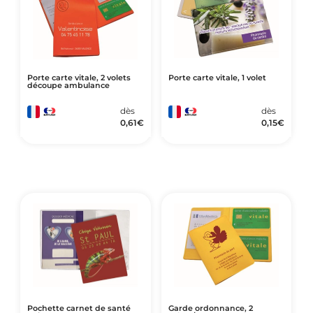
Porte carte vitale, 2 volets
Porte carte vitale, 1 volet
découpe ambulance
dès
dès
0,61
€
0,15
€
Pochette carnet de santé
Garde ordonnance, 2