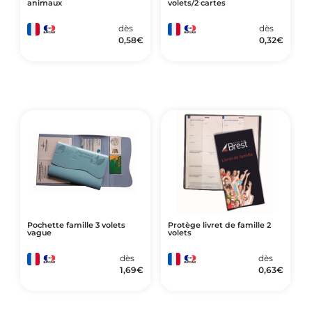
animaux
volets/2 cartes
dès
dès
0,58
€
0,32
€
Pochette famille 3 volets
Protège livret de famille 2
vague
volets
dès
dès
1,69
€
0,63
€