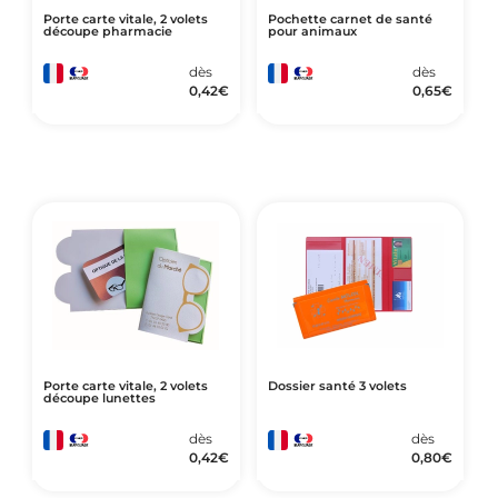
Porte carte vitale, 2 volets
Pochette carnet de santé
découpe pharmacie
pour animaux
dès
dès
0,42
€
0,65
€
Porte carte vitale, 2 volets
Dossier santé 3 volets
découpe lunettes
dès
dès
0,42
€
0,80
€