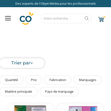
Des experts de l'Objet Média pour les professionnels
Nos Services
FAQ
RSE
Contact
Accueil
Au Bureau
CALENDRIER 2027
RENTREE 2026
NEWS 2026
EUROPE
FRANCE
ÉCO
EXPRESS
High Tech
Bagageries & Sacs
Trier par
Etui
Textiles & Accessoires
Quantité
Prix
Fabrication
Marquages
Vêtements de Travail
Parapluies & Parasols
Matière principale
Pays de marquage
Gourmandises
Art de la Table