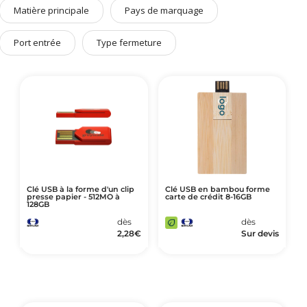
Art de Vivre à la Française
Matière principale
Pays de marquage
Plantes et Graines
Port entrée
Type fermeture
Bien être & Sécurité
Sports, loisirs & jouets
Accessoires Auto & Vélo
PLV & Mobiliers Pub
Packaging sur-mesure
Temps Forts de l'Année
Evénement Entreprise
Clé USB à la forme d'un clip
Clé USB en bambou forme
presse papier - 512MO à
carte de crédit 8-16GB
128GB
dès
dès
2,28
€
Sur devis