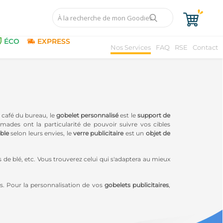
ÉCO
EXPRESS
Nos Services
FAQ
RSE
Contact
 café du bureau, le
gobelet personnalisé
est le
support de
ades ont la particularité de pouvoir suivre vos cibles
able
selon leurs envies, le
verre publicitaire
est un
objet de
s de blé, etc. Vous trouverez celui qui s'adaptera au mieux
s. Pour la personnalisation de vos
gobelets publicitaires
,
sables
, afin de donner à cet
objet publicitaire réutilisable
,
ommunication une dimension éthique en accord avec une