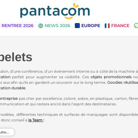
RENTREE 2026
NEWS 2026
EUROPE
FRANCE
elets
salon, d’une conférence, d’un événement interne ou à côté de la machine à
ation
parfait pour augmenter sa visibilité. Ces
objets promotionnels
nom
z eux afin qu'ils en gardent un souvenir sur le long terme.
Goodies réutilis
tion durable
.
ntreprise
pas cher par excellence, coloré, sobre, en plastique, carton, fibre
mmunication et qui restera ancré dans l’esprit des destinataires.
modèles, différentes techniques et surfaces de marquages sont disponible
donc conseil à
la Team
!
m
a sélectionné pour vous une gamme de
gobelets écologiques personnali
uite...
téristique encore plus responsable, mais aussi pour apporter à votre c