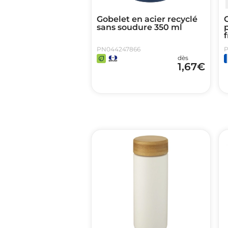
Gobelet en acier recyclé
sans soudure 350 ml
PN044247866
P
dès
1,67
€