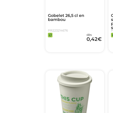
Gobelet 26,5 cl en
bambou
s
PR223214676
P
dès
0,42
€