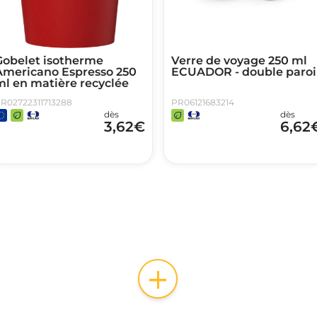
Gobelet isotherme
Verre de voyage 250 ml
Americano Espresso 250
ECUADOR - double paroi
ml en matière recyclée
R02722311713288
PR06121683214
dès
dès
3,62
€
6,62
+