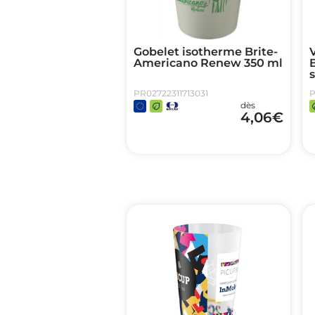
Gobelet isotherme Brite-
Americano Renew 350 ml
s
PR02722311713031
P
dès
4,06
€