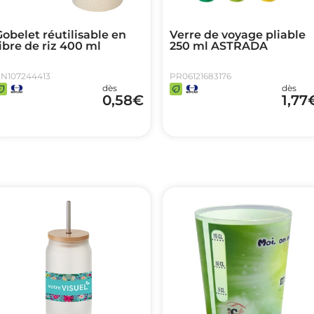
obelet réutilisable en
Verre de voyage pliable
ibre de riz 400 ml
250 ml ASTRADA
N107244413
PR06121683176
dès
dès
0,58
€
1,77