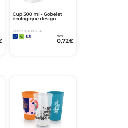
Cup 500 ml - Gobelet
écologique design
PN197204810754
dès
€
0,72
€