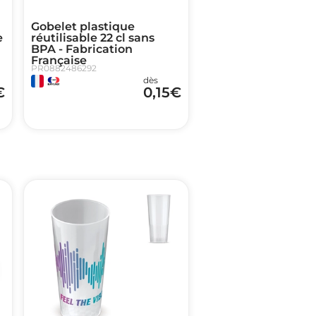
Gobelet plastique
e
réutilisable 22 cl sans
BPA - Fabrication
Française
PR0882486292
dès
€
0,15
€