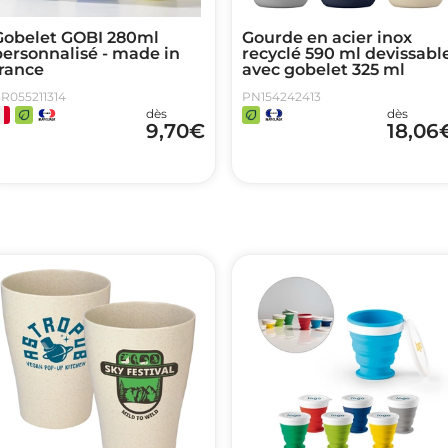
Gobelet GOBI 280ml
Gourde en acier inox
personnalisé - made in
recyclé 590 ml devissabl
france
avec gobelet 325 ml
R055211314
PN154242413
dès
dès
9,70
€
18,06