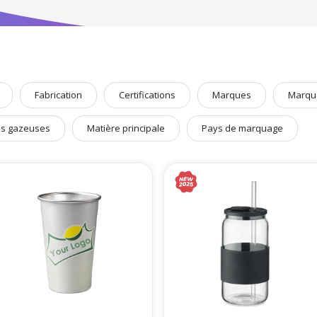
RSE.
ns, pour vous, l’indispensable des
Goodies personnalisables
pour 
sés
,
bracelets
,
plantes publicitaires
,
sacs personnalisables
, etc.
Fabrication
Certifications
Marques
Marqu
ns gazeuses
Matière principale
Pays de marquage