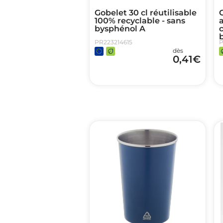
Gobelet 30 cl réutilisable
100% recyclable - sans
bysphénol A
b
PR223214615
P
dès
0,41
€