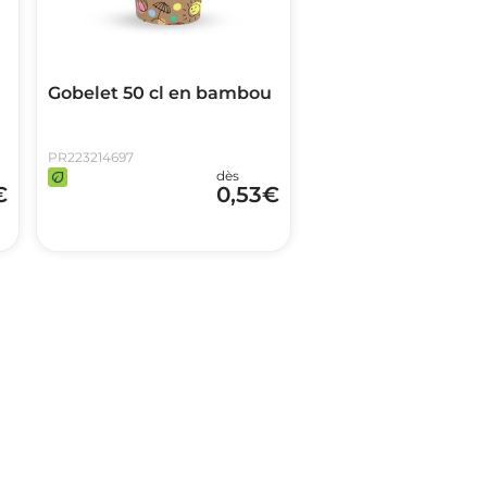
Gobelet 50 cl en bambou
PR223214697
dès
€
0,53
€