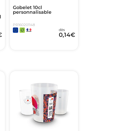
Gobelet 10cl
personnalisable
l
PR160201148
dès
€
0,14
€