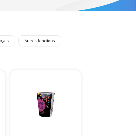
vos
événements internes
.
Welcome Pack
,
trophées
ages
Autres fonctions