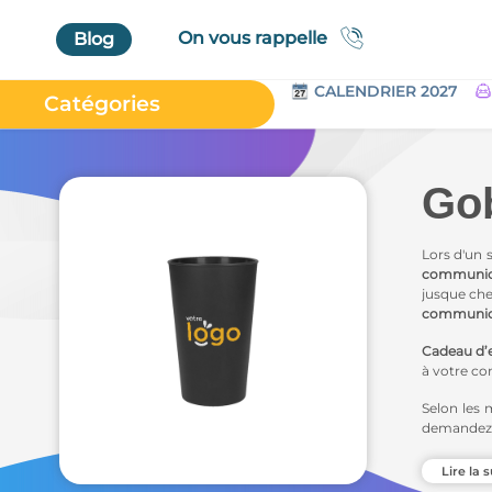
On vous rappelle
Blog
CALENDRIER 2027
Catégories
Accueil
Au Bureau
Gob
High Tech
Bagageries & Sacs
Lors d'un 
communic
Etui
jusque che
communica
Textiles & Accessoires
Cadeau d’e
Vêtements de Travail
à votre co
Parapluies & Parasols
Selon les 
demandez 
Gourmandises
PantaCo
Art de la Table
Lire la s
une carac