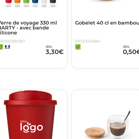
Verre de voyage 330 ml
Gobelet 40 cl en bambo
BARTY - avec bande
ilicone
R06121683187
PR223214684
dès
dès
3,30
€
0,50