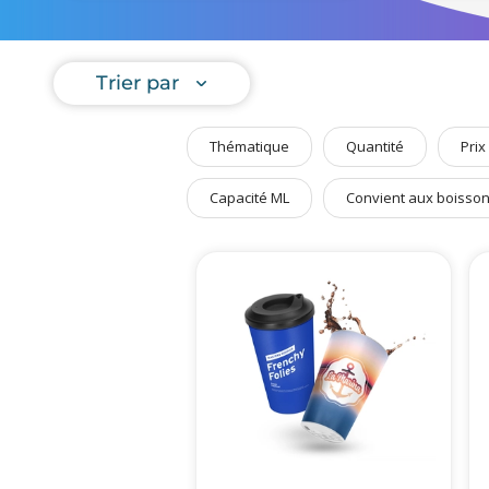
démarche 
Art de Vivre à la Française
Plantes et Graines
Nous avo
personnali
Trier par
Bien être & Sécurité
Sports, loisirs & jouets
Thématique
Quantité
Prix
Accessoires Auto & Vélo
PLV & Mobiliers Pub
Capacité ML
Convient aux boisso
Packaging sur-mesure
Temps Forts de l'Année
Evénement Entreprise