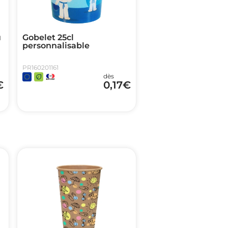
u
Gobelet 25cl
personnalisable
PR160201161
dès
€
0,17
€