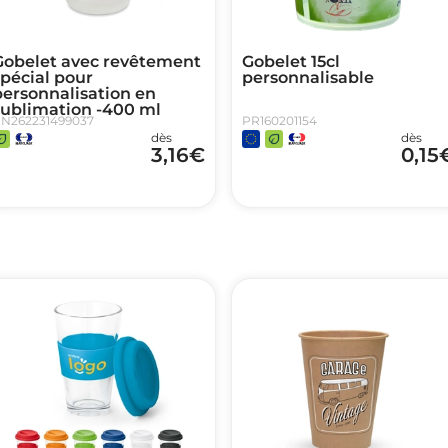
Gobelet avec revêtement
Gobelet 15cl
pécial pour
personnalisable
personnalisation en
sublimation -400 ml
N262231499037
PR160201154
dès
dès
3,16
€
0,15