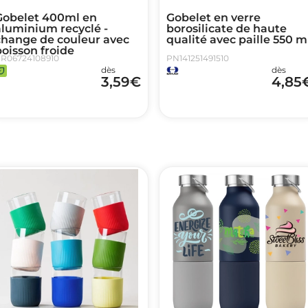
Gobelet 400ml en
Gobelet en verre
aluminium recyclé -
borosilicate de haute
change de couleur avec
qualité avec paille 550 m
oisson froide
R06724108910
PN141251491510
dès
dès
3,59
€
4,85