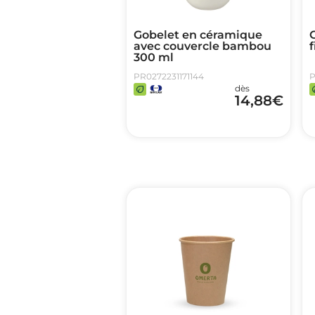
Gobelet en céramique
G
avec couvercle bambou
f
300 ml
PR0272231171144
P
dès
14,88
€