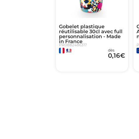
Gobelet plastique
réutilisable 30cl avec full
personnalisation - Made
in France
PR0882486317
P
dès
0,16
€