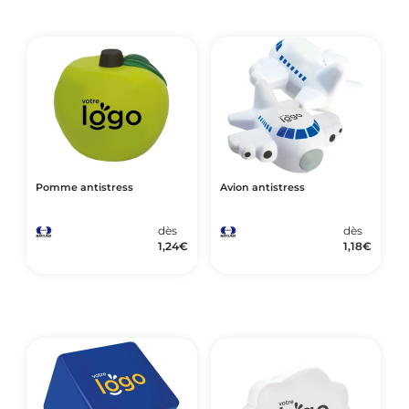
Pomme antistress
Avion antistress
dès
dès
1,24
€
1,18
€