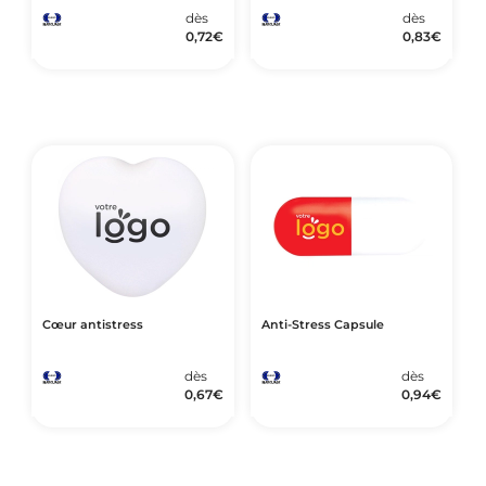
dès
dès
0,72
€
0,83
€
Cœur antistress
Anti-Stress Capsule
dès
dès
0,67
€
0,94
€