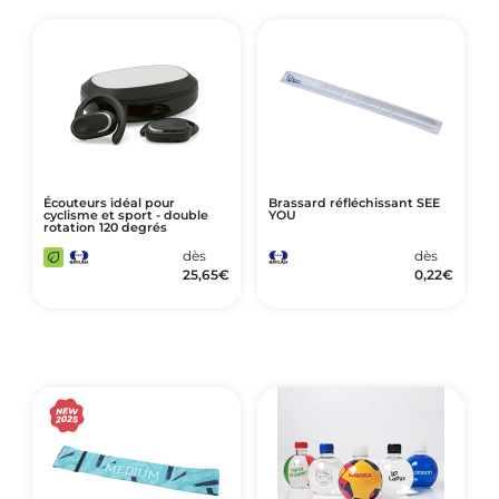
Art de Vivre à la Française
Plantes et Graines
Bien être & Sécurité
Sports, loisirs & jouets
Accessoires Auto & Vélo
PLV & Mobiliers Pub
Écouteurs idéal pour
Brassard réfléchissant SEE
cyclisme et sport - double
YOU
rotation 120 degrés
Packaging sur-mesure
dès
dès
Temps Forts de l'Année
25,65
€
0,22
€
Evénement Entreprise