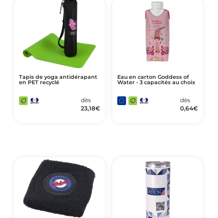
Tapis de yoga antidérapant
Eau en carton Goddess of
en PET recyclé
Water - 3 capacités au choix
dès
dès
23,18
€
0,64
€