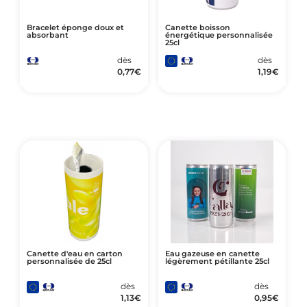
Bracelet éponge doux et
Canette boisson
absorbant
énergétique personnalisée
25cl
dès
dès
0,77
€
1,19
€
Canette d'eau en carton
Eau gazeuse en canette
personnalisée de 25cl
légèrement pétillante 25cl
dès
dès
1,13
€
0,95
€