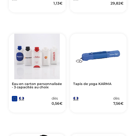
1,13
€
29,82
€
Eau en carton personnalisée
Tapis de yoga KARMA
- 3 capacités au choix
dès
dès
0,56
€
7,56
€