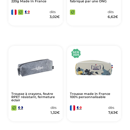
220g Made In France
fabriqué par une ONG
dès
dès
3,02
€
6,62
€
Trousse à crayons, feutre
Trousse made in France
RPET résistant, fermeture
100% personnalisable
éclair
dès
dès
1,32
€
7,63
€