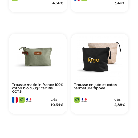
4,36
€
3,40
€
Trousse made in france 100%
Trousse en jute et coton -
coton bio 360gr certifié
fermeture zippée
GOTS
dès
dès
10,34
€
2,88
€