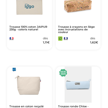
Trousse 100% coton JAIPUR
Trousse à crayons en liège
230g - coloris naturel
avec incrustations de
couleur
dès
dès
1,11
€
1,62
€
Trousse en coton recyclé
Trousse ronde Chloe -