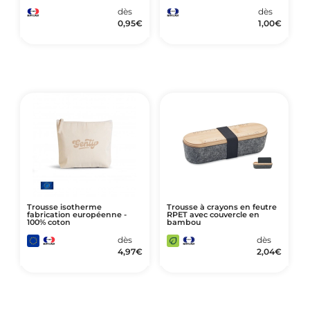
dès
dès
0,95
€
1,00
€
Trousse isotherme
Trousse à crayons en feutre
fabrication européenne -
RPET avec couvercle en
100% coton
bambou
dès
dès
4,97
€
2,04
€