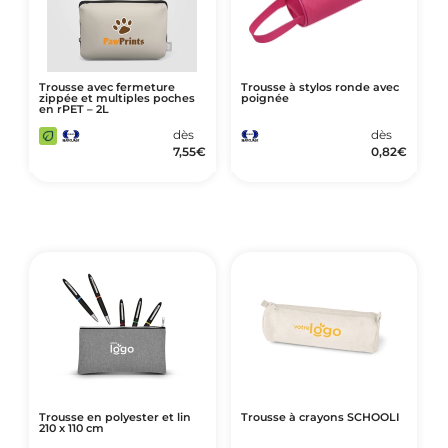
Trousse avec fermeture
Trousse à stylos ronde avec
zippée et multiples poches
poignée
en rPET – 2L
dès
dès
7,55
€
0,82
€
Trousse en polyester et lin
Trousse à crayons SCHOOLI
210 x 110 cm