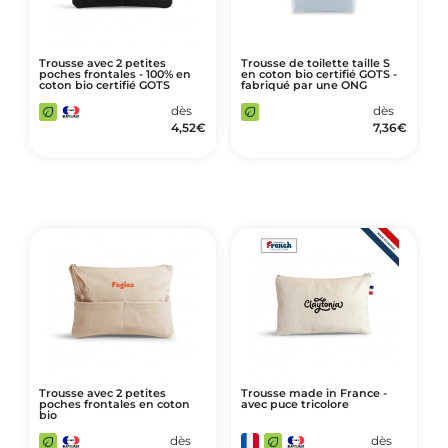
Trousse avec 2 petites
Trousse de toilette taille S
poches frontales - 100% en
en coton bio certifié GOTS -
coton bio certifié GOTS
fabriqué par une ONG
dès
dès
4,52
€
7,36
€
Trousse avec 2 petites
Trousse made in France -
poches frontales en coton
avec puce tricolore
bio
dès
dès