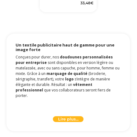
33,48
€
Un textile publicitaire haut de gamme pour une
image forte
Conçues pour durer, nos
doudounes personnalisées
pour entreprise
sont disponibles en version légère ou
matelassée, avec ou sans capuche, pour homme, femme ou
mixte. Grâce à un
marquage de qualité
(broderie,
sérigraphie, transfert), votre
logo
s’intègre de manière
élégante et durable. Résultat : un
vêtement
professionnel
que vos collaborateurs seront fiers de
porter.
Pourquoi choisir une doudoune personnalisée
pour vos actions BtoB ?
Lire plus...
Excellent support publicitaire
: grande surface
de marquage à l’avant ou dans le dos