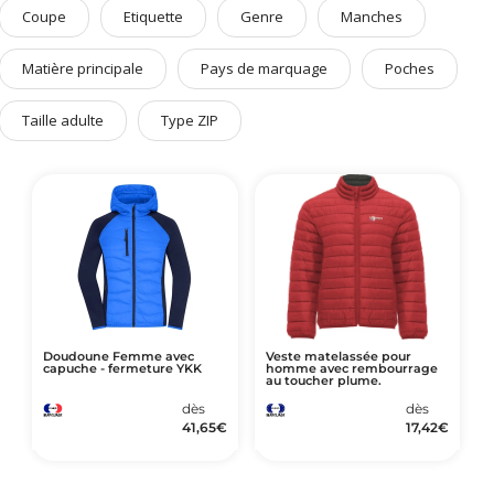
Art de Vivre à la Française
Coupe
Etiquette
Genre
Manches
Plantes et Graines
Matière principale
Pays de marquage
Poches
Bien être & Sécurité
Taille adulte
Type ZIP
Sports, loisirs & jouets
Accessoires Auto & Vélo
PLV & Mobiliers Pub
Packaging sur-mesure
Temps Forts de l'Année
Evénement Entreprise
Doudoune Femme avec
Veste matelassée pour
capuche - fermeture YKK
homme avec rembourrage
au toucher plume.
dès
dès
41,65
€
17,42
€