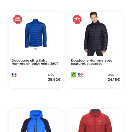
Doudoune ultra light
Doudoune Homme avec
Homme en polyamide 380T
coutures espacées
dès
dès
38,92
€
24,18
€