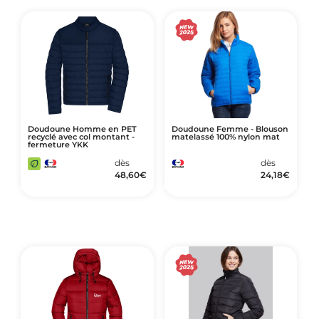
Doudoune Homme en PET
Doudoune Femme - Blouson
recyclé avec col montant -
matelassé 100% nylon mat
fermeture YKK
dès
dès
48,60
€
24,18
€