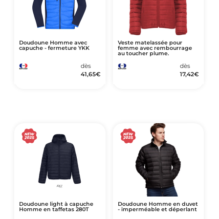
Doudoune Homme avec
Veste matelassée pour
capuche - fermeture YKK
femme avec rembourrage
au toucher plume.
dès
dès
41,65
€
17,42
€
Doudoune light à capuche
Doudoune Homme en duvet
Homme en taffetas 280T
- imperméable et déperlant