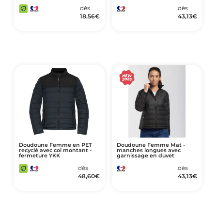
dès
dès
18,56
€
43,13
€
Doudoune Femme en PET
Doudoune Femme Mat -
recyclé avec col montant -
manches longues avec
fermeture YKK
garnissage en duvet
dès
dès
48,60
€
43,13
€