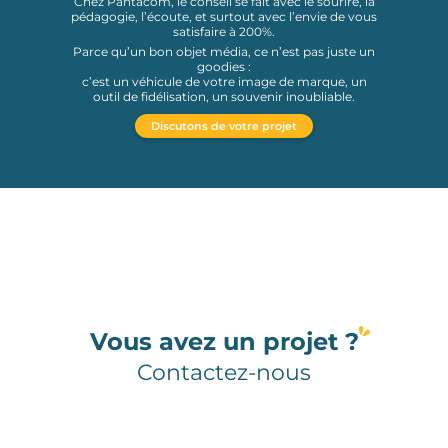
Chez Pantacom, le conseil se fait avec le sourire, la
pédagogie, l’écoute, et surtout avec l’envie de vous
satisfaire à 200%.
Parce qu’un bon objet média, ce n’est pas juste un
goodies :
c’est un véhicule de votre image de marque, un
outil de fidélisation, un souvenir inoubliable.
Discutons de votre projet
Vous avez un projet ?
Contactez-nous