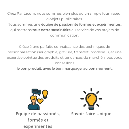
Art de Vivre à la Française
Plantes et Graines
Chez Pantacom, nous sommes bien plus qu’un simple fournisseur
d’objets publicitaires.
Bien être & Sécurité
Nous sommes une
équipe de passionnés formés et expérimentés,
qui mettons
tout notre savoir-faire
au service de vos projets de
Sports, loisirs & jouets
communication.
Accessoires Auto & Vélo
Grâce à une parfaite connaissance des techniques de
PLV & Mobiliers Pub
personnalisation (sérigraphie, gravure, transfert, broderie...), et une
expertise pointue des produits et tendances du marché, nous vous
Packaging sur-mesure
conseillons
le bon produit, avec le bon marquage, au bon moment.
Temps Forts de l'Année
Evénement Entreprise
Equipe de passionés,
Savoir faire Unique
formés et
experimentés