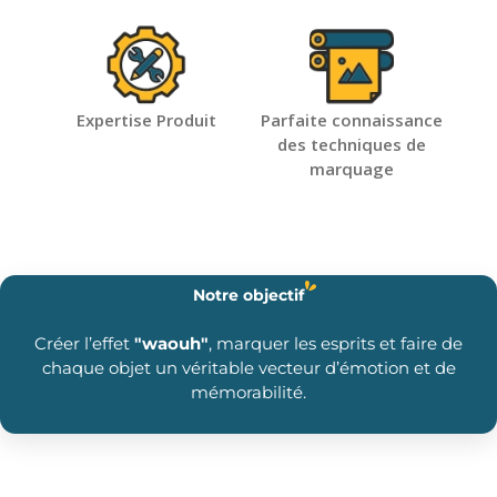
Expertise Produit
Parfaite connaissance
des techniques de
marquage
Notre objectif
Créer l’effet
"waouh"
, marquer les esprits et faire de
chaque objet un véritable vecteur d’émotion et de
mémorabilité.