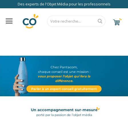
Des experts de l'Objet Média pour les professionnels
Nos Services
FAQ
RSE
Contact
Accueil
Au Bureau
CALENDRIER 2027
RENTREE 2026
NEWS 2026
EUROPE
FRANCE
ÉCO
EXPRESS
High Tech
Bagageries & Sacs
Chez Pantacom,
chaque conseil est une mission :
Etui
vous proposer l’objet qui fera la
différence.
Textiles & Accessoires
Parler à un expert-conseil gratuitement
Vêtements de Travail
Parapluies & Parasols
Un accompagnement sur-mesure
Gourmandises
porté par la passion de l’objet média
Art de la Table