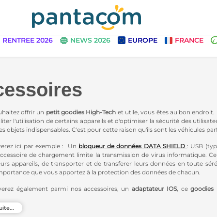
RENTREE 2026
NEWS 2026
EUROPE
FRANCE
essoires
uhaitez offrir un
petit goodies High-Tech
et utile, vous êtes au bon endroit.
iliter l'utilisation de certains appareils et d'optimiser la sécurité des uti
s objets indispensables. C'est pour cette raison qu'ils sont les véhicules 
erez ici par exemple : Un
b
loqueur de données DATA SHIELD
: USB (typ
ccessoire de chargement limite la transmission de virus informatique. C
 leurs appareils, de transporter et de transferer leurs données en toute sér
l'importance que vous apportez à la protection des données de chacun.
verez également parmi nos accessoires, un
adaptateur IOS
, ce
goodies 
de chargement avec l'IPhone.
uite...
lement
High-Tech
! Ces
goodies personnalisables
marqueront l’esprit des de