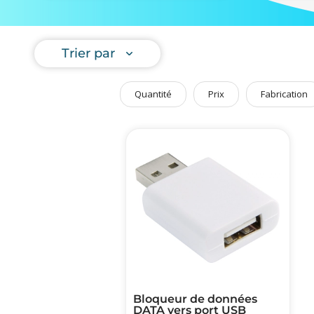
balader !
Art de Vivre à la Française
Plantes et Graines
Pour vous,
Trier par
Bien être & Sécurité
Sports, loisirs & jouets
Quantité
Prix
Fabrication
Accessoires Auto & Vélo
PLV & Mobiliers Pub
Packaging sur-mesure
Temps Forts de l'Année
Evénement Entreprise
Bloqueur de données
DATA vers port USB