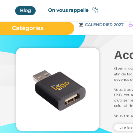
On vous rappelle
Blog
CALENDRIER 2027
Catégories
Accueil
Au Bureau
Acc
High Tech
Bagageries & Sacs
Si vous so
afin de fac
Etui
devenus de
Textiles & Accessoires
Vous trouv
USB, cet a
Vêtements de Travail
d'utiliser
celui-ci, 
Parapluies & Parasols
Vous trou
Gourmandises
appareils 
Art de la Table
Lire la s
Incroyab