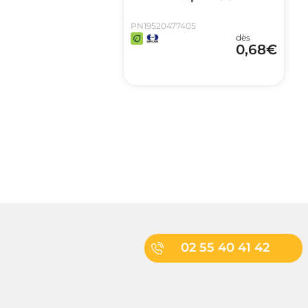
PN19520477405
dès
0,68
€
02 55 40 41 42