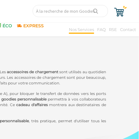
ÉCO
EXPRESS
Nos Services
FAQ
RSE
Contact
 Les
accessoires de chargement
sont utilisés au quotidien
lisateurs. Les accessoires de chargement sont pour beaucoup,
parfaits pour votre communication.
e A), pour bloquer le transfert de données vers les ports
e
goodies personnalisable
permettra à vos collaborateurs
énité. Ce
cadeau d'affaires
montrera aux destinataires de
personnalisable
, très pratique, permet d'utiliser tous les
stinataires et attireront l’œil de ceux qui les verront se