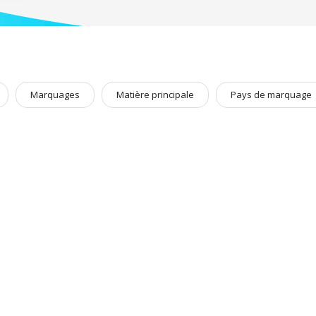
 nous avons aussi sélectionné avec soin des
powerBanks
, des
chargeurs de
Marquages
Matière principale
Pays de marquage