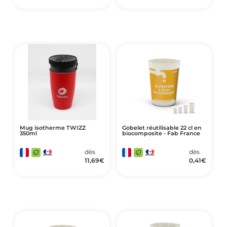
Mug isotherme TWIZZ
Gobelet réutilisable 22 cl en
350ml
biocomposite - Fab France
dès
dès
11,69
€
0,41
€