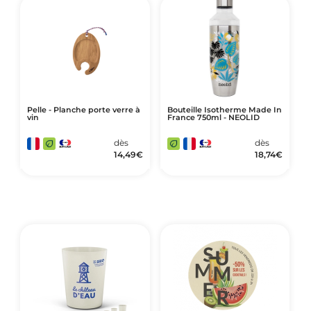
Pelle - Planche porte verre à
Bouteille Isotherme Made In
vin
France 750ml - NEOLID
dès
dès
14,49
€
18,74
€