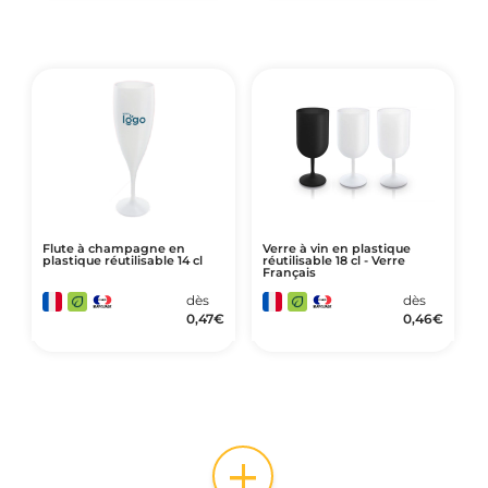
Flute à champagne en
Verre à vin en plastique
plastique réutilisable 14 cl
réutilisable 18 cl - Verre
Français
dès
dès
0,47
€
0,46
€
+