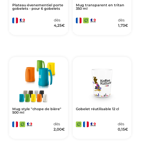
Plateau évenementiel porte
Mug transparent en tritan
gobelets - pour 6 gobelets
350 ml
dès
dès
4,25
€
1,73
€
Mug style "chope de bière"
Gobelet réutilisable 12 cl
500 ml
dès
dès
2,00
€
0,15
€