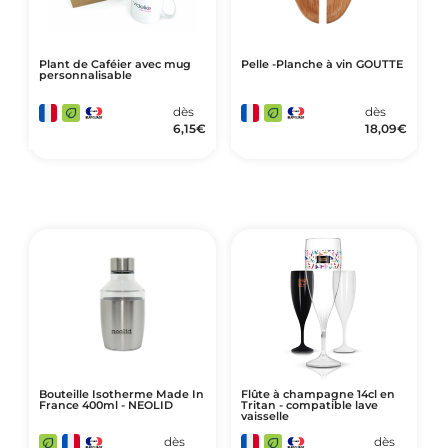
Plant de Caféier avec mug
Pelle -Planche à vin GOUTTE
personnalisable
dès
dès
6,15
€
18,09
€
Bouteille Isotherme Made In
Flûte à champagne 14cl en
France 400ml - NEOLID
Tritan - compatible lave
vaisselle
dès
dès