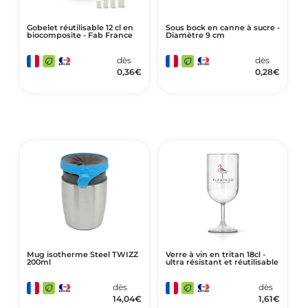
Gobelet réutilisable 12 cl en
Sous bock en canne à sucre -
biocomposite - Fab France
Diamètre 9 cm
dès
dès
0,36
€
0,28
€
Mug isotherme Steel TWIZZ
Verre à vin en tritan 18cl -
200ml
ultra résistant et réutilisable
dès
dès
14,04
€
1,61
€