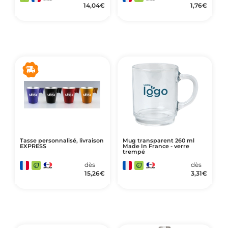
14,04
€
1,76
€
Tasse personnalisé, livraison
Mug transparent 260 ml
EXPRESS
Made In France - verre
trempé
dès
dès
15,26
€
3,31
€