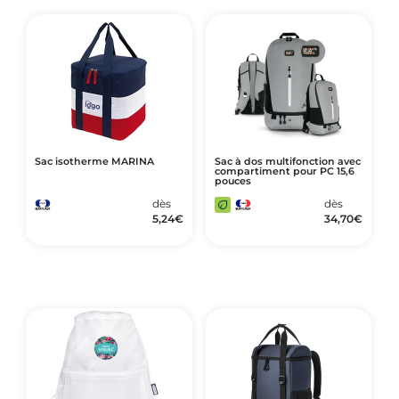
Sac isotherme MARINA
Sac à dos multifonction avec
compartiment pour PC 15,6
pouces
dès
dès
5,24
€
34,70
€