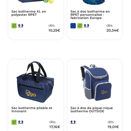
Sac isotherme XL en
Sac à dos isotherme en
polyester RPET
RPET personnalisé -
fabrication Europe
dès
dès
10,25
€
20,34
€
Sac isotherme pliable et
Sac à dos de pique-nique
innovant
isotherme OUTSIDE
dès
dès
17,16
€
19,01
€