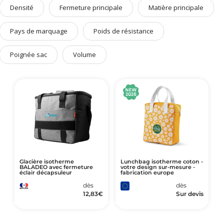
Art de Vivre à la Française
Densité
Fermeture principale
Matière principale
Plantes et Graines
Pays de marquage
Poids de résistance
Bien être & Sécurité
Poignée sac
Volume
Sports, loisirs & jouets
Accessoires Auto & Vélo
PLV & Mobiliers Pub
Packaging sur-mesure
Temps Forts de l'Année
Evénement Entreprise
Glacière isotherme
Lunchbag isotherme coton -
BALADEO avec fermeture
votre design sur-mesure -
éclair décapsuleur
fabrication europe
dès
dès
12,83
€
Sur devis