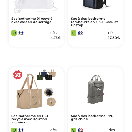
Sac isotherme 9l recyclé
Sac à dos isotherme
avec cordon de serrage
rembourré en rPET 600D et
ripstop
dès
dès
4,73
€
17,80
€
Sac isotherme en PET
Sac à dos isotherme RPET
recyclé avec isolation
gris chiné
aluminium
dès
dès