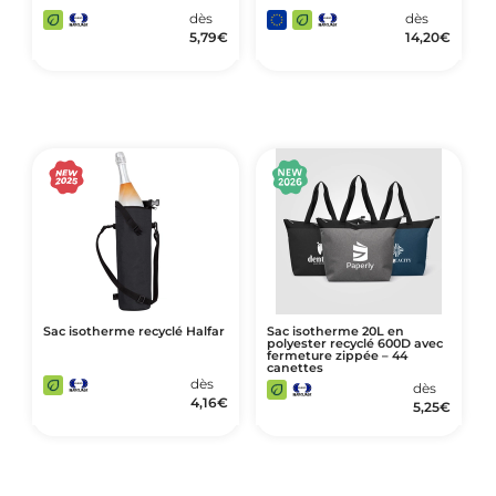
dès
dès
5,79
€
14,20
€
Sac isotherme recyclé Halfar
Sac isotherme 20L en
polyester recyclé 600D avec
fermeture zippée – 44
canettes
dès
dès
4,16
€
5,25
€