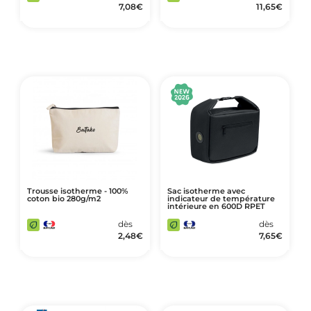
7,08
€
11,65
€
Trousse isotherme - 100%
Sac isotherme avec
coton bio 280g/m2
indicateur de température
intérieure en 600D RPET
dès
dès
2,48
€
7,65
€