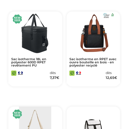
Sac isotherme 18L en
Sac isotherme en RPET avec
polyester 600D RPET
ouvre bouteille en bois - en
revêtement PU
polyester recyclé
dès
dès
7,37
€
12,65
€