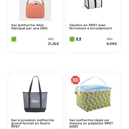
Sac isotherme Alice -
Glacière en RPET avec
fabriqué par une ONG
fermeture à enroulement
dès
dès
21,26
€
8,98
€
Sac à provision isotherme
Sac isotherme zippé sur
grand format en feutre
mesure en polyester RPET
RPET
600D