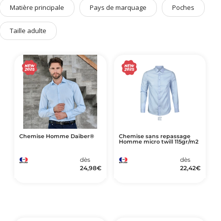
Art de Vivre à la Française
Matière principale
Pays de marquage
Poches
Plantes et Graines
Taille adulte
Bien être & Sécurité
Sports, loisirs & jouets
Accessoires Auto & Vélo
PLV & Mobiliers Pub
Packaging sur-mesure
Temps Forts de l'Année
Evénement Entreprise
Chemise Homme Daiber®
Chemise sans repassage
Homme micro twill 115gr/m2
dès
dès
24,98
€
22,42
€