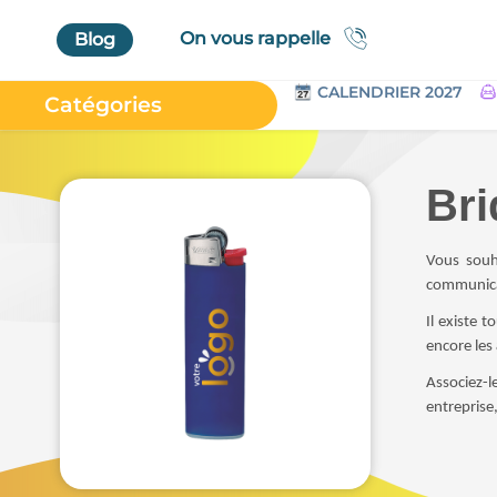
On vous rappelle
Blog
CALENDRIER 2027
Catégories
Accueil
Au Bureau
Bri
High Tech
Bagageries & Sacs
Vous souha
communicati
Etui
Il existe t
Textiles & Accessoires
encore les
Vêtements de Travail
Associez-
Parapluies & Parasols
entreprise
Gourmandises
Art de la Table