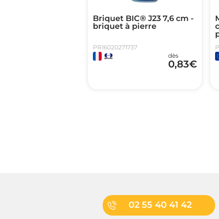
Briquet BIC® J23 7,6 cm -
M
briquet à pierre
c
p
PR16020271737
P
dès
0,83
€
02 55 40 41 42