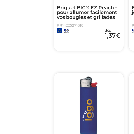
Briquet BIC® EZ Reach -
pour allumer facilement
j
vos bougies et grillades
PR14225271810
P
dès
1,37
€