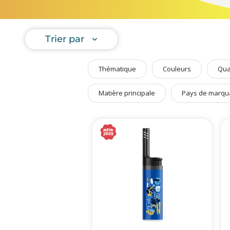
Art de Vivre à la Française
Plantes et Graines
Trier par
Bien être & Sécurité
Sports, loisirs & jouets
Thématique
Couleurs
Qua
Accessoires Auto & Vélo
PLV & Mobiliers Pub
Matière principale
Pays de marqu
Packaging sur-mesure
Temps Forts de l'Année
Evénement Entreprise