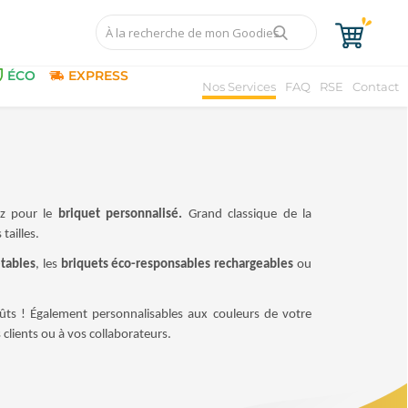
ÉCO
EXPRESS
Nos Services
FAQ
RSE
Contact
z pour le
briquet personnalisé.
Grand classique de la
tailles.
etables
, les
briquets éco-responsables rechargeables
ou
goûts ! Également personnalisables aux couleurs de votre
 clients ou à vos collaborateurs.