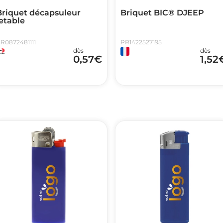
Briquet décapsuleur
Briquet BIC® DJEEP
etable
R0872481111
PR1422527195
dès
dès
0,57
€
1,52