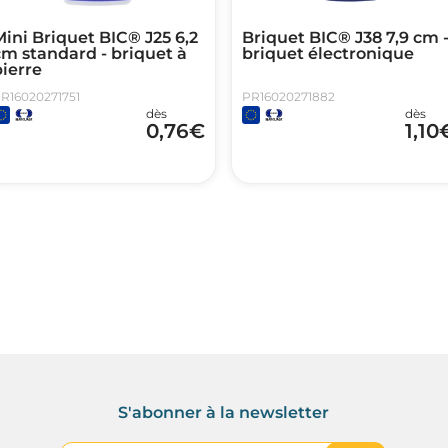
ini Briquet BIC® J25 6,2
Briquet BIC® J38 7,9 cm 
m standard - briquet à
briquet électronique
ierre
R16020271751
PR16020271882
dès
dès
0,76
€
1,10
S'abonner à la newsletter