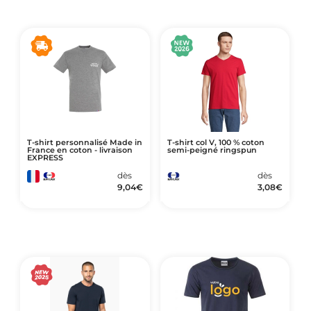
T-shirt personnalisé Made in
T-shirt col V, 100 % coton
France en coton - livraison
semi-peigné ringspun
EXPRESS
dès
dès
9,04
€
3,08
€