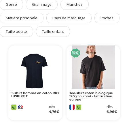
Art de Vivre à la Française
Genre
Grammage
Manches
Plantes et Graines
Matière principale
Pays de marquage
Poches
Bien être & Sécurité
Taille adulte
Taille enfant
Sports, loisirs & jouets
Accessoires Auto & Vélo
PLV & Mobiliers Pub
Packaging sur-mesure
Temps Forts de l'Année
Evénement Entreprise
T-shirt homme en coton BIO
Tee-shirt coton biologique
INSPIRE T
170g col rond - fabrication
europe
dès
dès
4,76
€
6,96
€