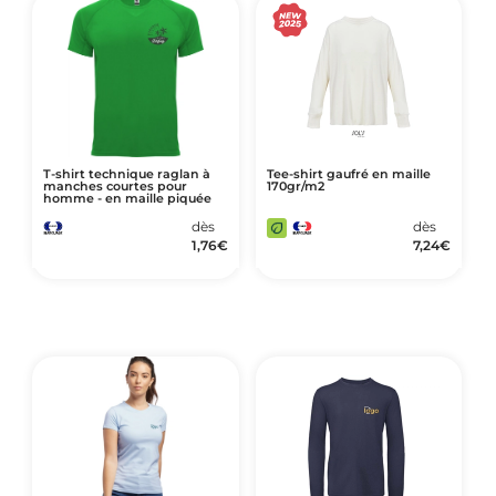
T-shirt technique raglan à
Tee-shirt gaufré en maille
manches courtes pour
170gr/m2
homme - en maille piquée
dès
dès
1,76
€
7,24
€