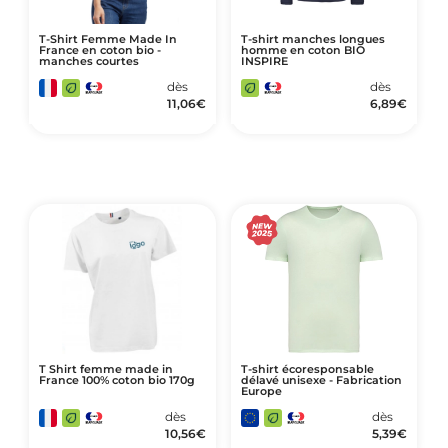
T-Shirt Femme Made In
T-shirt manches longues
France en coton bio -
homme en coton BIO
manches courtes
INSPIRE
dès
dès
11,06
€
6,89
€
T Shirt femme made in
T-shirt écoresponsable
France 100% coton bio 170g
délavé unisexe - Fabrication
Europe
dès
dès
10,56
€
5,39
€