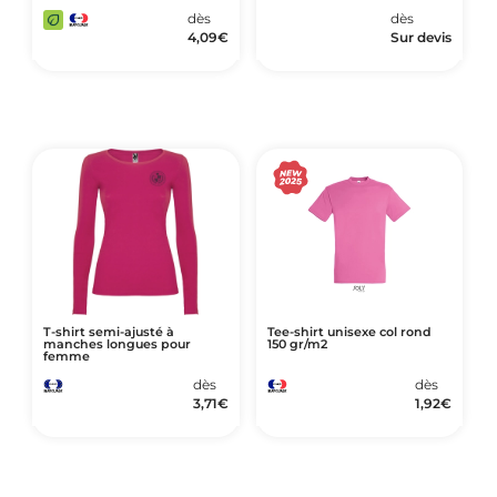
dès
dès
4,09
€
Sur devis
T-shirt semi-ajusté à
Tee-shirt unisexe col rond
manches longues pour
150 gr/m2
femme
dès
dès
3,71
€
1,92
€