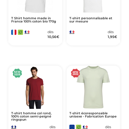
T Shirt homme made in
T-shirt personnalisable et
France 100% coton bio 170g
sur mesure
dès
dès
10,56
€
1,95
€
T-shirt homme col rond,
T-shirt écoresponsable
100% coton semi-peigné
unisexe - Fabrication Europe
ringspun
dès
dès