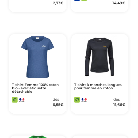
2,73
€
14,49
€
T-shirt Femme 100% coton
T-shirt à manches longues
bio - avec étiquette
pour femme en coton
détachable
dès
dès
6,55
€
11,66
€