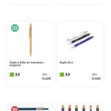
Stylo à bille en bambou -
Stylo ALU
original
dès
dès
0,42
€
0,45
€