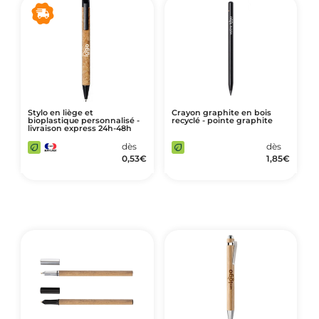
Stylo en liège et
Crayon graphite en bois
bioplastique personnalisé -
recyclé - pointe graphite
livraison express 24h-48h
dès
dès
0,53
€
1,85
€