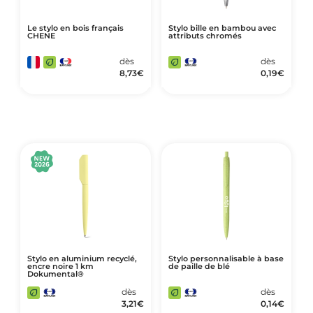
Le stylo en bois français
Stylo bille en bambou avec
CHENE
attributs chromés
dès
dès
8,73
€
0,19
€
Stylo en aluminium recyclé,
Stylo personnalisable à base
encre noire 1 km
de paille de blé
Dokumental®
dès
dès
3,21
€
0,14
€