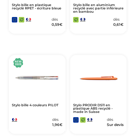
Stylo bille en plastique
Stylo bille en aluminium
recyclé RPET - écriture bleue
recyclé avec partie inférieure
en bambou
dès
dès
0,59
€
0,61
€
Stylo bille 4 couleurs PILOT
Stylo PRODIR DS11 en
plastique ABS recyclé -
made in Suisse
dès
dès
1,96
€
Sur devis