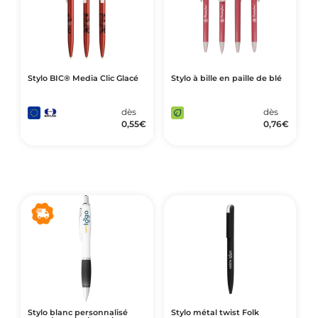
Stylo BIC® Media Clic Glacé
Stylo à bille en paille de blé
dès
dès
0,55
€
0,76
€
Stylo blanc personnalisé
Stylo métal twist Folk