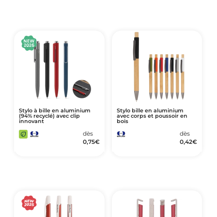
Stylo à bille en aluminium
Stylo bille en aluminium
(94% recyclé) avec clip
avec corps et poussoir en
innovant
bois
dès
dès
0,75
€
0,42
€