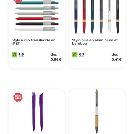
Stylo à clip translucide en
Stylo bille en aluminium et
rPET
bambou
dès
dès
0,66
€
0,41
€