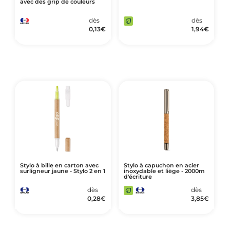
avec des grip de couleurs
dès
dès
0,13
€
1,94
€
Stylo à bille en carton avec
Stylo à capuchon en acier
surligneur jaune - Stylo 2 en 1
inoxydable et liège - 2000m
d'écriture
dès
dès
0,28
€
3,85
€