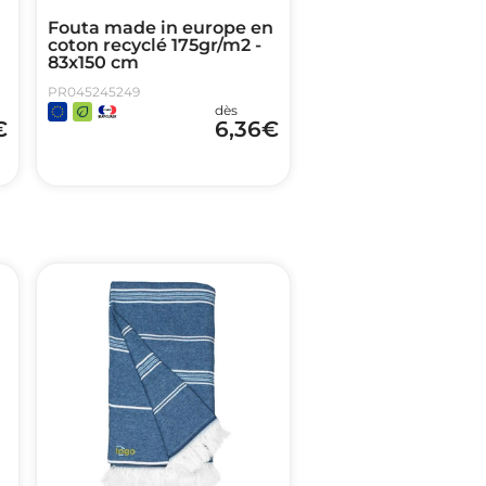
Fouta made in europe en
coton recyclé 175gr/m2 -
83x150 cm
PR045245249
dès
€
6,36
€