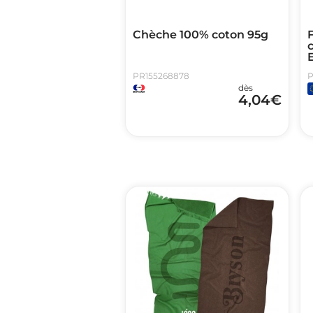
Chèche 100% coton 95g
c
PR155268878
P
dès
4,04
€