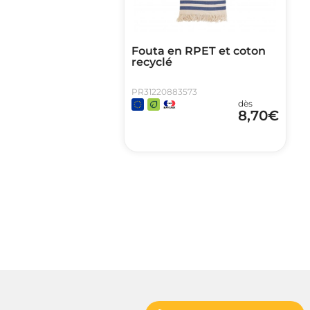
Fouta en RPET et coton
recyclé
PR31220883573
dès
8,70
€