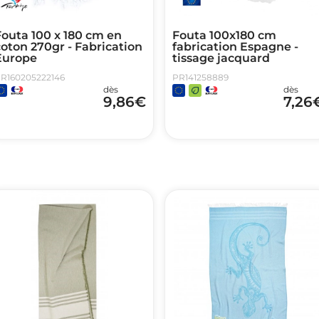
Fouta 100 x 180 cm en
Fouta 100x180 cm
oton 270gr - Fabrication
fabrication Espagne -
Europe
tissage jacquard
R160205222146
PR141258889
dès
dès
9,86
€
7,26