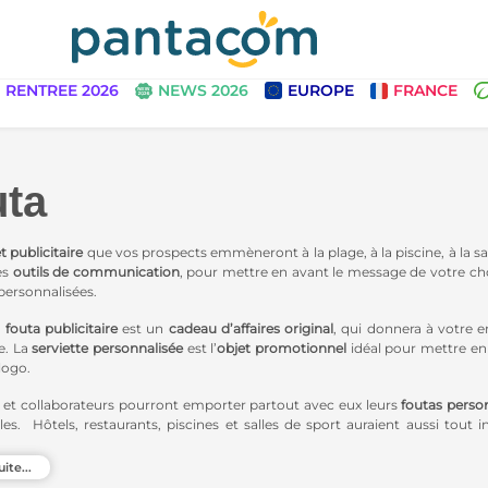
RENTREE 2026
NEWS 2026
EUROPE
FRANCE
uta
t publicitaire
que vos prospects emmèneront à la plage, à la piscine, à la sa
es
outils de communication
, pour mettre en avant le message de votre cho
 personnalisées.
a
fouta publicitaire
est un
cadeau d’affaires
original
, qui donnera à votre e
e. La
serviette personnalisée
est l’
objet promotionnel
idéal pour mettre e
logo.
s et collaborateurs pourront emporter partout avec eux leurs
foutas perso
les. Hôtels, restaurants, piscines et salles de sport auraient aussi tout i
 leurs images de marque auprès de leurs clients.
uite...
aCom, nous vous guidons vers une
communication éthique
et plus rais