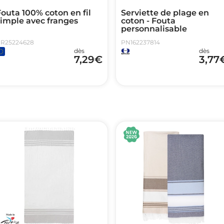
outa 100% coton en fil
Serviette de plage en
simple avec franges
coton - Fouta
personnalisable
R25224628
PN162237814
dès
dès
7,29
€
3,77