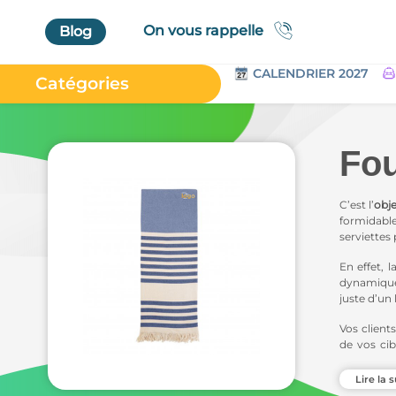
On vous rappelle
Blog
CALENDRIER 2027
Catégories
Accueil
Au Bureau
Fo
High Tech
Bagageries & Sacs
C’est l’
obje
formidabl
Etui
serviettes
Textiles & Accessoires
En effet,
l
dynamiqu
Vêtements de Travail
juste d’un 
Parapluies & Parasols
Vos client
de vos cib
Gourmandises
promouvoir
Art de la Table
Lire la s
Chez Pant