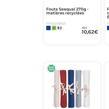
Fouta Seaqual 270g -
F
matières recyclées
c
PR155268853
P
dès
10,62
€