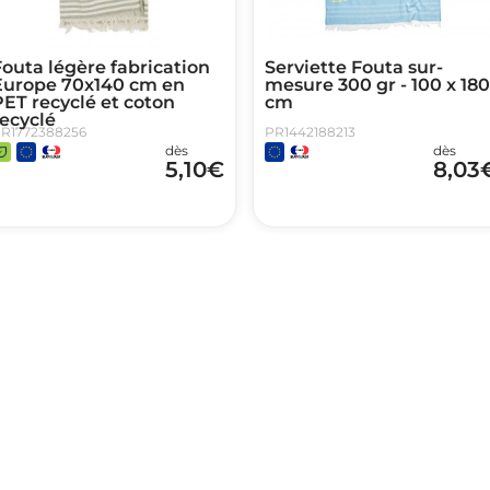
outa légère fabrication
Serviette Fouta sur-
Europe 70x140 cm en
mesure 300 gr - 100 x 180
ET recyclé et coton
cm
ecyclé
R1772388256
PR1442188213
dès
dès
5,10
€
8,03