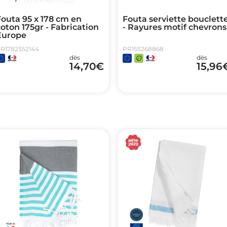
outa 95 x 178 cm en
Fouta serviette bouclett
oton 175gr - Fabrication
- Rayures motif chevrons
Europe
R1782352144
PR155268868
dès
dès
14,70
€
15,96