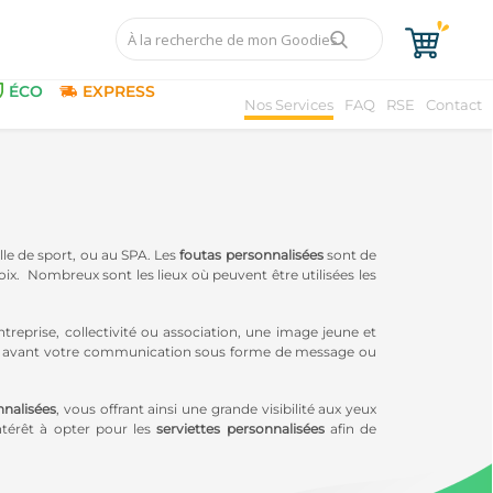
ÉCO
EXPRESS
Nos Services
FAQ
RSE
Contact
lle de sport, ou au SPA. Les
foutas personnalisées
sont de
ix. Nombreux sont les lieux où peuvent être utilisées les
ntreprise, collectivité ou association, une image jeune et
n avant votre communication sous forme de message ou
nnalisées
, vous offrant ainsi une grande visibilité aux yeux
ntérêt à opter pour les
serviettes personnalisées
afin de
onnée, c’est pourquoi, nous vous proposons des
foutas et