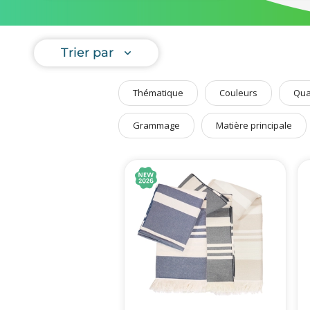
serviettes
Art de Vivre à la Française
Plantes et Graines
Chaussette
dédiée.
Trier par
Bien être & Sécurité
Sports, loisirs & jouets
Thématique
Couleurs
Qua
Accessoires Auto & Vélo
PLV & Mobiliers Pub
Grammage
Matière principale
Packaging sur-mesure
Temps Forts de l'Année
Evénement Entreprise