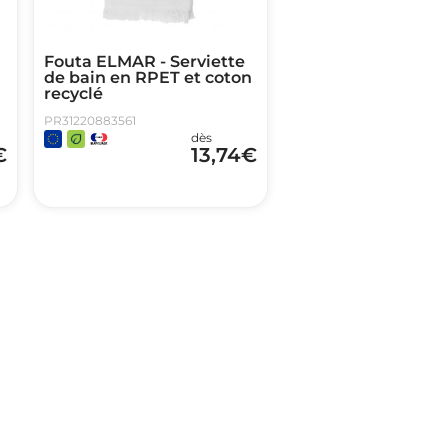
Fouta ELMAR - Serviette
de bain en RPET et coton
recyclé
PR31220883561
dès
€
13,74
€