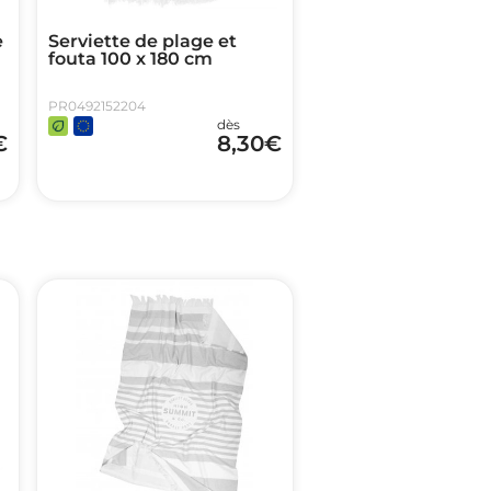
e
Serviette de plage et
fouta 100 x 180 cm
PR0492152204
dès
€
8,30
€