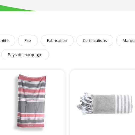
 personnalisables écolos
afin de communiquer tout en respectant l’enviro
s publicitaires
,
casquettes personnalisables
,
t-shirts promotionnels
, ret
ntité
Prix
Fabrication
Certifications
Marqu
Pays de marquage