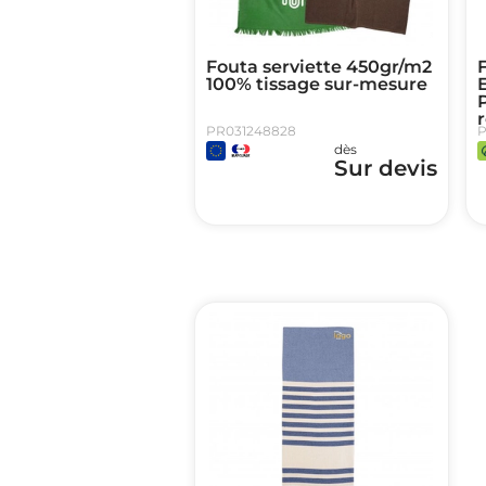
Fouta serviette 450gr/m2
F
100% tissage sur-mesure
P
r
PR031248828
P
dès
Sur devis