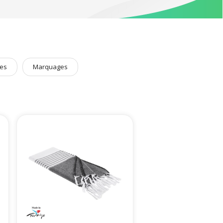
nnement.
rouvez l’essentiel du
textile publicitaire
dans la catégorie
es
Marquages