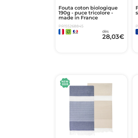
Fouta coton biologique
F
190g - puce tricolore -
made in France
PR155268845
P
dès
28,03
€