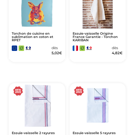
Torchon de cuisine en
Essuie-vaisselle Origine
sublimation en coton et
France Garantie - Torchon
RPET
KARIBAN
dès
dès
5,02
€
4,82
€
Essuie-vaisselle 2 rayures
Essuie-vaisselle 5 rayures