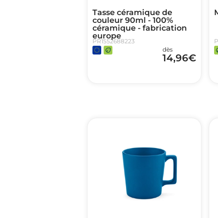
Tasse céramique de
couleur 90ml - 100%
céramique - fabrication
europe
PR1552688223
P
dès
14,96
€