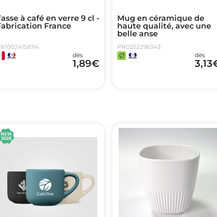
asse à café en verre 9 cl -
Mug en céramique de
Fabrication France
haute qualité, avec une
belle anse
R10024158114
PR0252296343
dès
dès
1,89
€
3,13