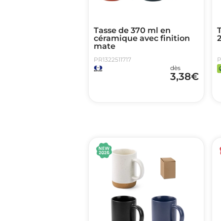
Tasse de 370 ml en
céramique avec finition
mate
PR1322511717
P
dès
3,38
€