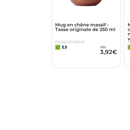
Mug en chêne massif -
Tasse originale de 250 ml
c
v
PN262231495590
P
dès
3,92
€