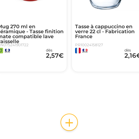
Mug 270 ml en
Tasse à cappuccino en
éramique - Tasse finition
verre 22 cl - Fabrication
mate compatible lave
France
aisselle
N075241901722
PR10024158127
dès
dès
2,57
€
2,16
+