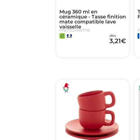
Mug 360 ml en
T
céramique - Tasse finition
mate compatible lave
vaisselle
PN075241901716
P
dès
3,21
€