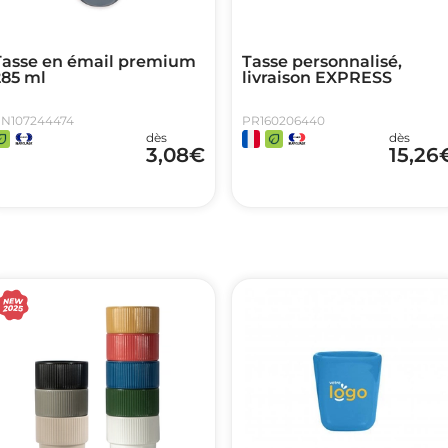
Tasse en émail premium
Tasse personnalisé,
285 ml
livraison EXPRESS
N107244474
PR160206440
dès
dès
3,08
€
15,26