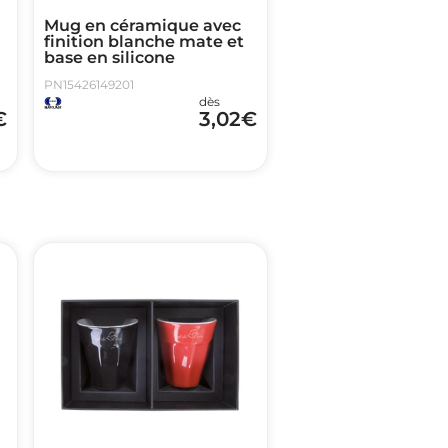
Mug en céramique avec
finition blanche mate et
base en silicone
PN15426149201
dès
€
3,02
€