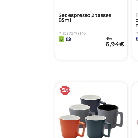
Set espresso 2 tasses
85ml
c
PN2572478149
P
dès
6,94
€