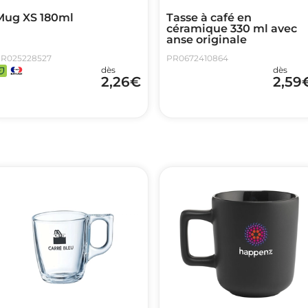
Mug XS 180ml
Tasse à café en
céramique 330 ml avec
anse originale
R025228527
PR0672410864
dès
dès
2,26
€
2,59