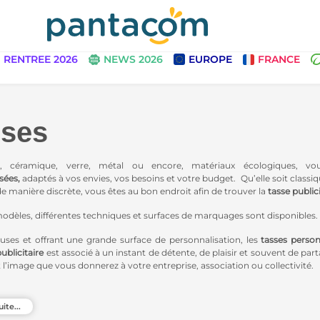
RENTREE 2026
NEWS 2026
EUROPE
FRANCE
sses
ne, céramique, verre, métal ou encore, matériaux écologiques,
sées,
adaptés à vos envies, vos besoins et votre budget. Qu’elle soit class
 manière discrète, vous êtes au bon endroit afin de trouver la
tasse publici
modèles, différentes techniques et surfaces de marquages sont disponible
ses et offrant une grande surface de personnalisation, les
tasses person
ublicitaire
est associé à un instant de détente, de plaisir et souvent de par
l’image que vous donnerez à votre entreprise, association ou collectivité.
a sélectionné pour vous, une gamme de
tasses écologiques
personnalis
téristique toujours plus responsable mais aussi pour apporter à votre 
uite...
e responsabilité sociale et environnementale d’entreprise.