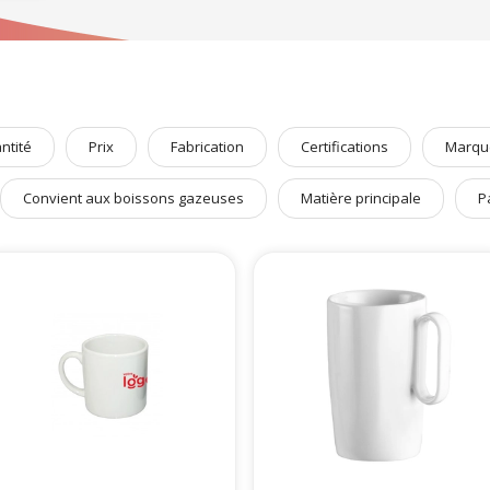
hermes
,
sous-verres
,
bouteilles
… retrouvez l’essentiel du
« bien boire »
.
ntité
Prix
Fabrication
Certifications
Marqu
Convient aux boissons gazeuses
Matière principale
P