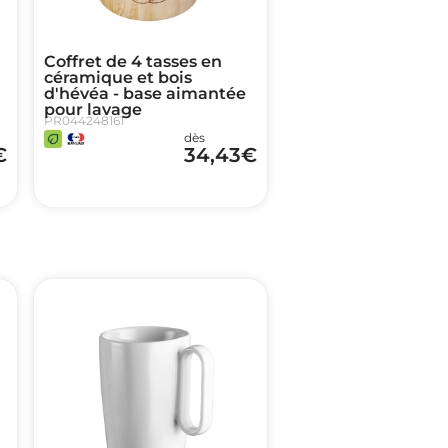
Coffret de 4 tasses en
céramique et bois
d'hévéa - base aimantée
pour lavage
PR044248161
dès
€
34,43
€