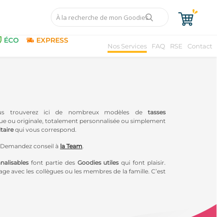
ÉCO
EXPRESS
Nos Services
FAQ
RSE
Contact
 vous trouverez ici de nombreux modèles de
tasses
ique ou originale, totalement personnalisée ou simplement
taire
qui vous correspond.
s. Demandez conseil à
la Team
.
nalisables
font partie des
Goodies utiles
qui font plaisir.
tage avec les collègues ou les membres de la famille. C’est
ables
, afin de donner à cet
objet publicitaire réutilisable
,
communication une dimension éthique en accord avec une