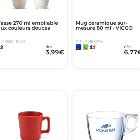
Tasse 270 ml empilable
Mug céramique sur-
aux couleurs douces
mesure 80 ml - VIGGO
N1352548253
PR1442188376
dès
dès
3,99
€
6,77