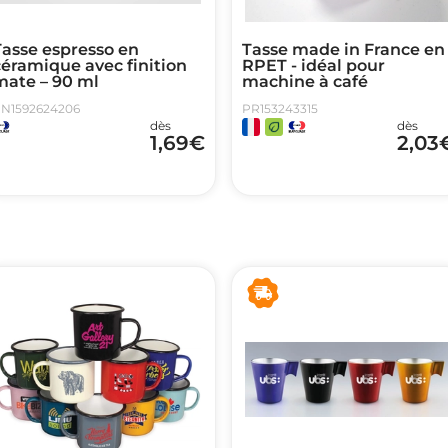
Tasse espresso en
Tasse made in France en
éramique avec finition
RPET - idéal pour
mate – 90 ml
machine à café
N1592624206
PR153243315
dès
dès
1,69
€
2,03