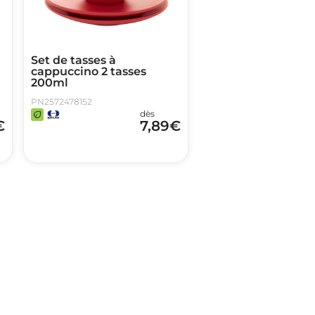
Set de tasses à
cappuccino 2 tasses
200ml
PN2572478152
dès
€
7,89
€