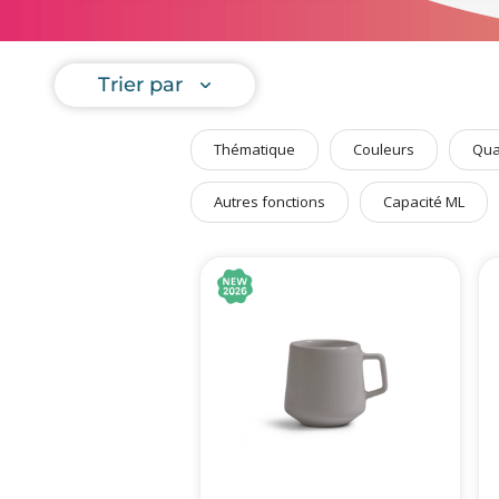
Art de Vivre à la Française
Mugs isot
Plantes et Graines
Trier par
Bien être & Sécurité
Sports, loisirs & jouets
Thématique
Couleurs
Qua
Accessoires Auto & Vélo
PLV & Mobiliers Pub
Autres fonctions
Capacité ML
Packaging sur-mesure
Temps Forts de l'Année
Evénement Entreprise