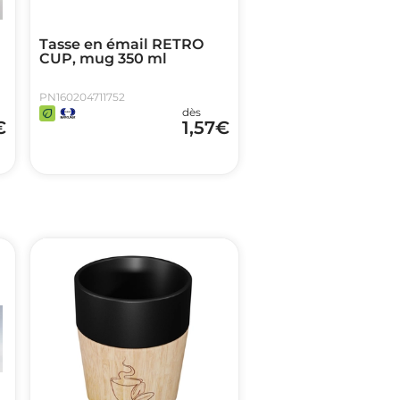
Tasse en émail RETRO
CUP, mug 350 ml
PN160204711752
dès
€
1,57
€