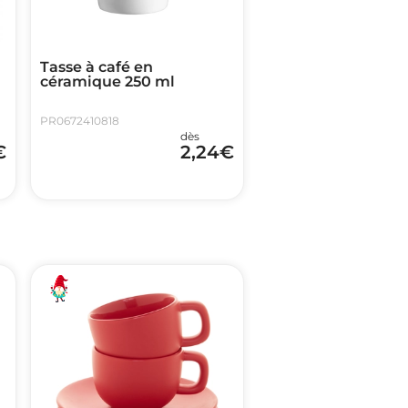
Tasse à café en
céramique 250 ml
PR0672410818
dès
€
2,24
€