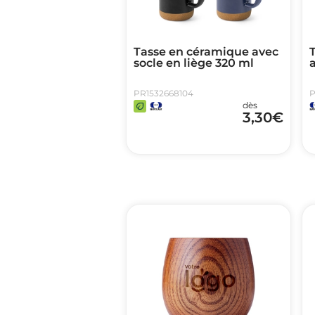
Tasse en céramique avec
socle en liège 320 ml
PR1532668104
P
dès
3,30
€