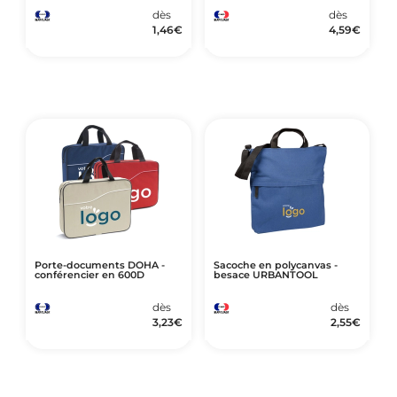
dès
dès
1,46
€
4,59
€
Porte-documents DOHA -
Sacoche en polycanvas -
conférencier en 600D
besace URBANTOOL
dès
dès
3,23
€
2,55
€