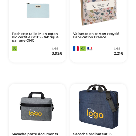
Pochette taille M en coton
Valisette en carton recyclé -
bio certifié GOTS - fabriqué
Fabrication France
par une ONG
dès
dès
3,92
€
2,21
€
Sacoche porte documents
Sacoche ordinateur 15