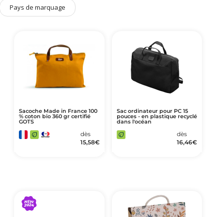
Art de Vivre à la Française
Pays de marquage
Plantes et Graines
Bien être & Sécurité
Sports, loisirs & jouets
Accessoires Auto & Vélo
PLV & Mobiliers Pub
Packaging sur-mesure
Sacoche Made in France 100
Sac ordinateur pour PC 15
% coton bio 360 gr certifié
pouces - en plastique recyclé
Temps Forts de l'Année
GOTS
dans l'océan
Evénement Entreprise
dès
dès
15,58
€
16,46
€