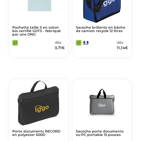
Pochette taille S en coton
Sacoche brillante en bâche
bio certifié GOTS - fabriqué
de camion recyclé 12 litres
par une ONG
dès
dès
3,71
€
11,14
€
Porte documents RECORD
Sacoche porte documents
en polyester 600D
ou PC portable 15 pouces