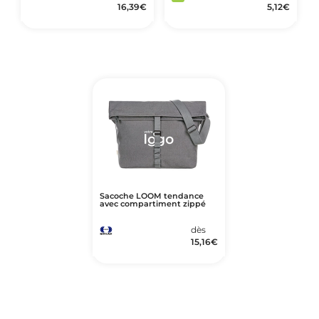
16,39
€
5,12
€
Sacoche LOOM tendance
avec compartiment zippé
dès
15,16
€