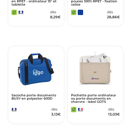
en RPET - ordinateur 15" et
pouces 100% RPET - fixation
tablette
valise
dès
dès
8,29
€
28,86
€
Sacoche porte documents
Pochette porte ordinateur
BUSY en polyester 600D
ou porte documents en
chanvre - label GOTS
dès
dès
3,13
€
13,03
€