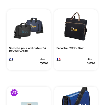
Sacoche pour ordinateur 14
Sacoche EVERY DAY
pouces GARBI
dès
dès
7,09
€
3,89
€