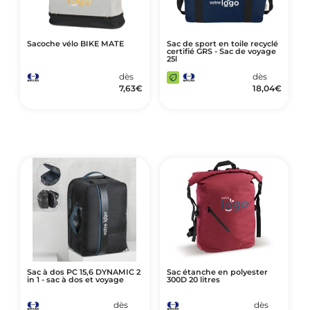
Sacoche vélo BIKE MATE
Sac de sport en toile recyclé
certifié GRS - Sac de voyage
25l
dès
dès
7,63
€
18,04
€
Sac à dos PC 15,6 DYNAMIC 2
Sac étanche en polyester
in 1 - sac à dos et voyage
300D 20 litres
dès
dès