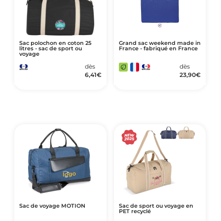
Sac polochon en coton 25
Grand sac weekend made in
litres - sac de sport ou
France - fabriqué en France
voyage
dès
dès
6,41
€
23,90
€
Sac de voyage MOTION
Sac de sport ou voyage en
PET recyclé