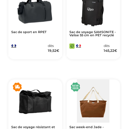
Sac de sport en RPET
Sac de voyage SAMSONITE -
Valise 55 cm en PET recyclé
dès
dès
19,52
€
145,22
€
Sac de voyage résistant et
Sac week-end Jade -