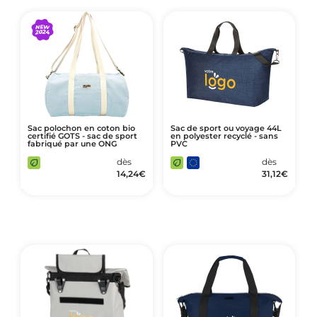
Sac polochon en coton bio
Sac de sport ou voyage 44L
certifié GOTS - sac de sport
en polyester recyclé - sans
fabriqué par une ONG
PVC
dès
dès
14,24
€
31,12
€