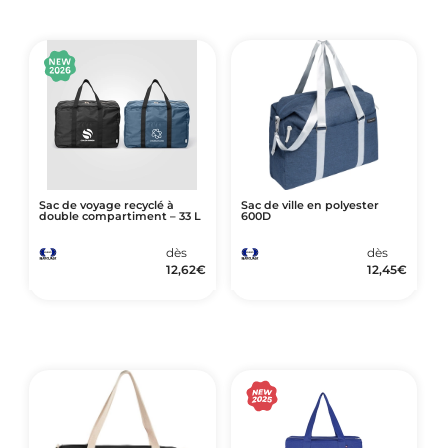
Sac de voyage recyclé à
Sac de ville en polyester
double compartiment – 33 L
600D
dès
dès
12,62
€
12,45
€