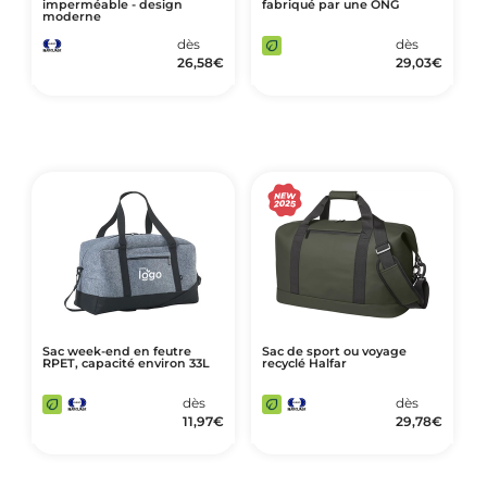
imperméable - design
fabriqué par une ONG
moderne
dès
dès
26,58
€
29,03
€
Sac week-end en feutre
Sac de sport ou voyage
RPET, capacité environ 33L
recyclé Halfar
dès
dès
11,97
€
29,78
€