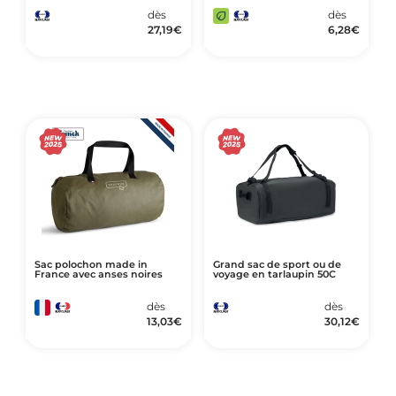
dès
dès
27,19
€
6,28
€
Sac polochon made in
Grand sac de sport ou de
France avec anses noires
voyage en tarlaupin 50C
dès
dès
13,03
€
30,12
€