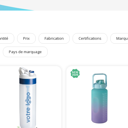
m
vous guide vers une communication plus raisonnée et met à v
sables
,
afin de donner à cet
objet publicitaire réutilisable
, des caractéristiq
munication une dimension éthique en accord avec une
démarche RSE d’en
 sélectionné pour vous, les
Goodies sport
que vous n’auriez pas trouvés a
ersonnalisées
,
sacs publicitaires de sport
,
accessoires de sport personnalisa
ntité
Prix
Fabrication
Certifications
Marqu
Pays de marquage