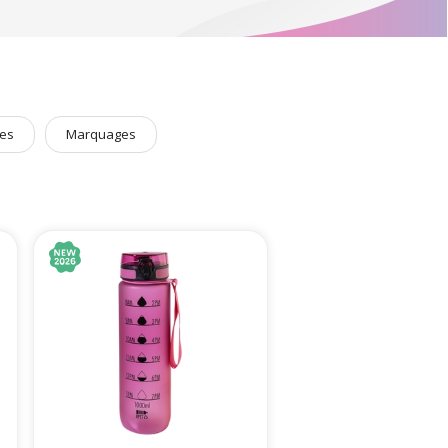
otre disposition une gamme de
gourdes écologiques
ues toujours plus responsables, mais aussi pour apporter à
treprise
.
uparavant :
Montres connectés et podomètres
,
serviettes
bles
…
es
Marquages