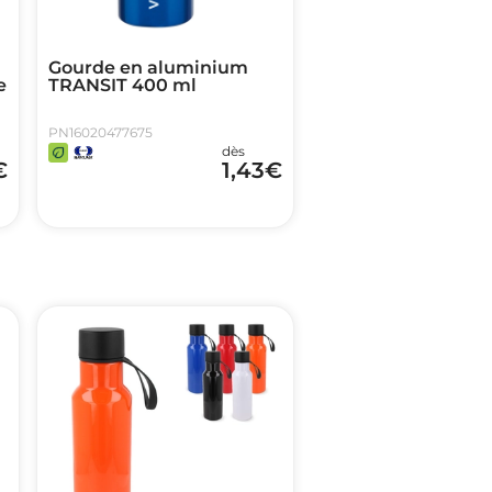
Gourde en aluminium
e
TRANSIT 400 ml
PN16020477675
dès
€
1,43
€