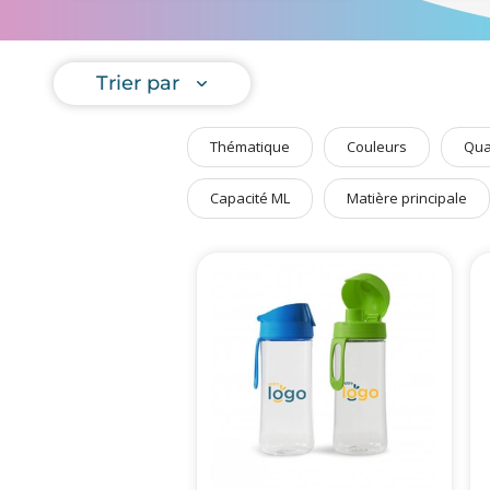
PantaCo
Art de Vivre à la Française
personnali
votre com
Plantes et Graines
Trier par
Nous avons
Bien être & Sécurité
de sport p
Sports, loisirs & jouets
Thématique
Couleurs
Qua
Accessoires Auto & Vélo
PLV & Mobiliers Pub
Capacité ML
Matière principale
Packaging sur-mesure
Temps Forts de l'Année
Evénement Entreprise