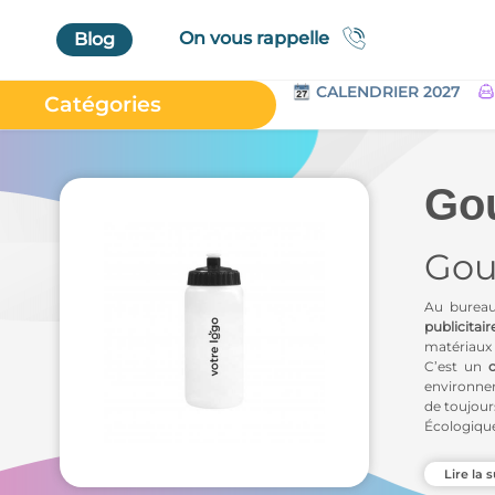
On vous rappelle
Blog
CALENDRIER 2027
Catégories
Accueil
Au Bureau
Gou
High Tech
Gou
Bagageries & Sacs
Etui
Au bureau
Textiles & Accessoires
publicitair
matériaux r
Vêtements de Travail
C’est un
environnem
Parapluies & Parasols
de toujour
Écologique
Gourmandises
Vous trouv
Art de la Table
Lire la s