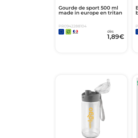
Gourde de sport 500 ml
made in europe en tritan
PR0942288104
P
dès
1,89
€