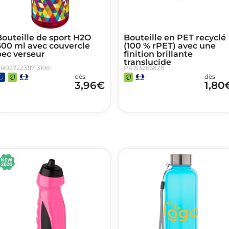
outeille de sport H2O
Bouteille en PET recyclé
600 ml avec couvercle
(100 % rPET) avec une
bec verseur
finition brillante
translucide
R02722311713196
PR153266828
dès
dès
3,96
€
1,80