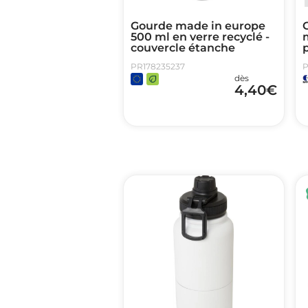
Gourde made in europe
500 ml en verre recyclé -
couvercle étanche
p
PR178235237
P
dès
4,40
€