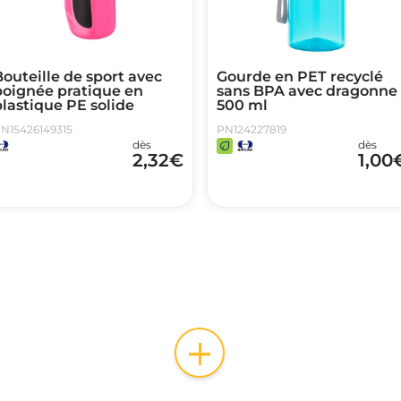
outeille de sport avec
Gourde en PET recyclé
poignée pratique en
sans BPA avec dragonne 
lastique PE solide
500 ml
N15426149315
PN124227819
dès
dès
2,32
€
1,00
+