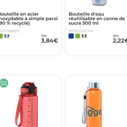
outeille en acier
Bouteille d'eau
noxydable à simple paroi
réutilisable en canne de
90 % recyclé)
sucre 500 ml
R153266852
PN1552430146
dès
dès
3,84
€
2,22