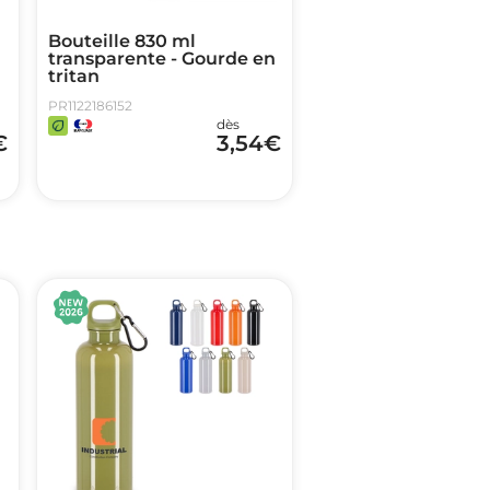
Bouteille 830 ml
transparente - Gourde en
tritan
PR1122186152
dès
€
3,54
€