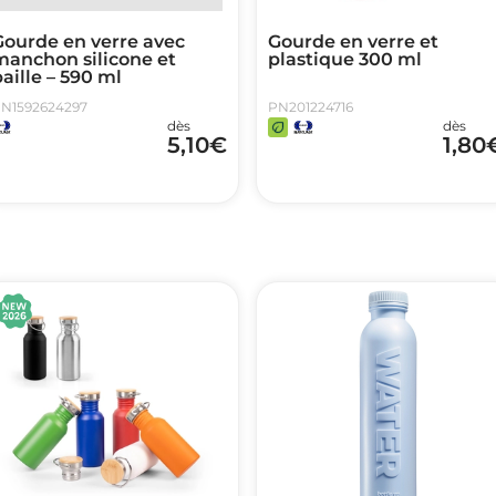
Gourde en verre avec
Gourde en verre et
manchon silicone et
plastique 300 ml
aille – 590 ml
N1592624297
PN201224716
dès
dès
5,10
€
1,80