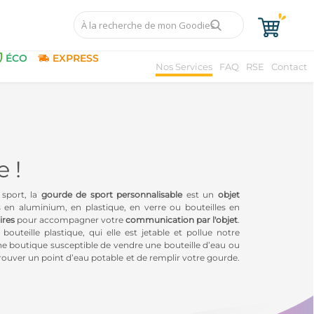
ÉCO
EXPRESS
Nos Services
FAQ
RSE
Contact
 !
sport, la
gourde de sport personnalisable
est un
objet
en aluminium, en plastique, en verre ou bouteilles en
ires
pour accompagner votre
communication par l'objet
.
 bouteille plastique, qui elle est jetable et pollue notre
une boutique susceptible de vendre une bouteille d’eau ou
 trouver un point d’eau potable et de remplir votre gourde.
ts de chacun.