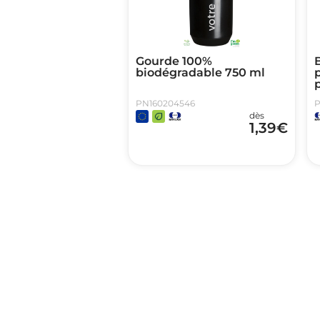
Gourde 100%
B
biodégradable 750 ml
p
PN160204546
P
dès
1,39
€