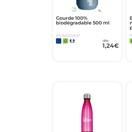
Gourde 100%
B
biodégradable 500 ml
p
PN160204537
P
dès
1,24
€