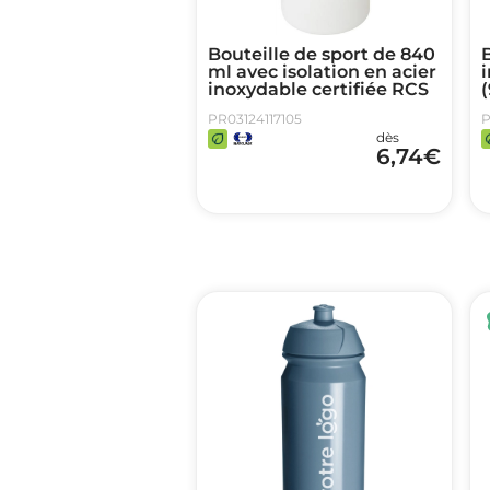
Bouteille de sport de 840
B
ml avec isolation en acier
i
inoxydable certifiée RCS
(
PR03124117105
P
dès
6,74
€