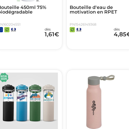
Bouteille 450ml 75%
Bouteille d'eau de
biodégradable
motivation en RPET
N160204551
PN15426149368
dès
dès
1,61
€
4,85