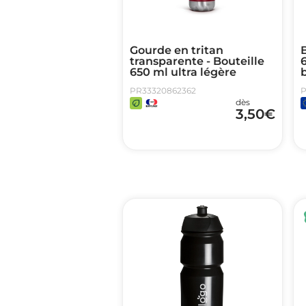
Gourde en tritan
B
transparente - Bouteille
650 ml ultra légère
PR33320862362
P
dès
3,50
€