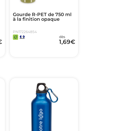
Gourde R-PET de 750 ml
à la finition opaque
PN172264854
dès
€
1,69
€