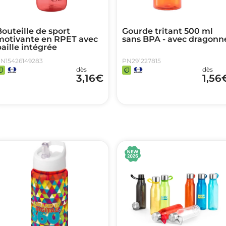
outeille de sport
Gourde tritant 500 ml
motivante en RPET avec
sans BPA - avec dragonn
aille intégrée
N15426149283
PN291227815
dès
dès
3,16
€
1,56