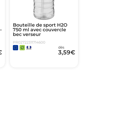
Bouteille de sport H2O
-
750 ml avec couvercle
bec verseur
PR02722311714600
dès
€
3,59
€