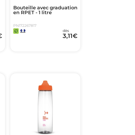
Bouteille avec graduation
en RPET - 1 litre
PN172267817
dès
€
3,11
€