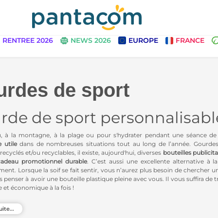
RENTREE 2026
NEWS 2026
EUROPE
FRANCE
rdes de sport
rde de sport personnalisable
, à la montagne, à la plage ou pour s'hydrater pendant une séance de 
e
utile
dans de nombreuses situations tout au long de l’année. Gourdes 
ecyclés et/ou recyclables, il existe, aujourd'hui, diverses
bouteilles publicita
cadeau promotionnel durable
. C’est aussi une excellente alternative à la
ent. Lorsque la soif se fait sentir, vous n’aurez plus besoin de chercher 
s penser à avoir une bouteille plastique pleine avec vous. Il vous suffira de
 et économique à la fois !
erez un large choix en fonction des besoins, du budget, mais aussi des goû
uite...