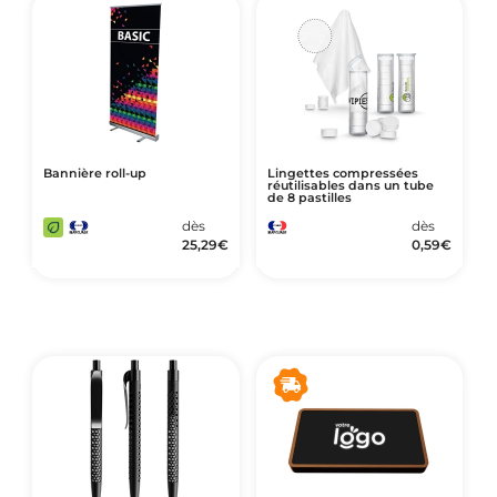
Bannière roll-up
Lingettes compressées
réutilisables dans un tube
de 8 pastilles
dès
dès
25,29
€
0,59
€