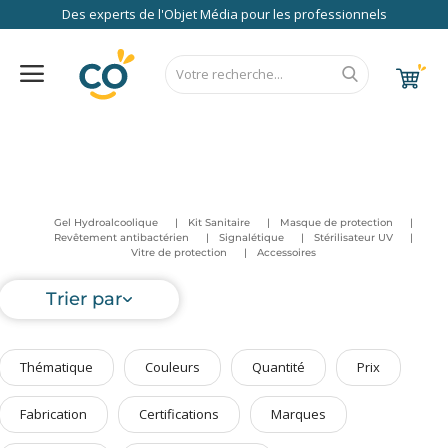
Des experts de l'Objet Média pour les professionnels
Nos Services
FAQ
RSE
Contact
Accueil
Au Bureau
CALENDRIER 2027
RENTREE 2026
NEWS 2026
EUROPE
FRANCE
ÉCO
EXPRESS
High Tech
Gel Hydroalcoolique
Kit Sanitaire
Masque de protection
Bagageries & Sacs
Revêtement antibactérien
Signalétique
Stérilisateur UV
Vitre de protection
Accessoires
Etui
Textiles & Accessoires
Trier par
Vêtements de Travail
Parapluies & Parasols
Thématique
Couleurs
Quantité
Prix
Gourmandises
Fabrication
Certifications
Marques
Art de la Table