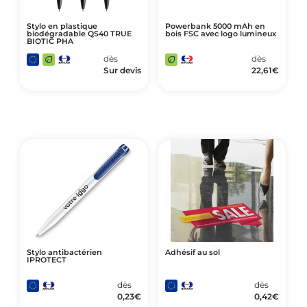
Stylo en plastique
Powerbank 5000 mAh en
biodégradable QS40 TRUE
bois FSC avec logo lumineux
BIOTIC PHA
dès
dès
Sur devis
22,61
€
Stylo antibactérien
Adhésif au sol
IPROTECT
dès
dès
0,23
€
0,42
€