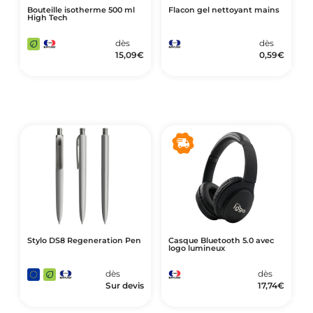
Bouteille isotherme 500 ml
Flacon gel nettoyant mains
High Tech
dès
dès
15,09
€
0,59
€
Stylo DS8 Regeneration Pen
Casque Bluetooth 5.0 avec
logo lumineux
dès
dès
Sur devis
17,74
€