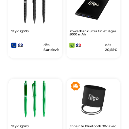
Stylo QS03
Powerbank ultra fin et léger
5000 mAh
dès
dès
Sur devis
20,55
€
Stylo QS20
Enceinte Bluetooth 3W avec