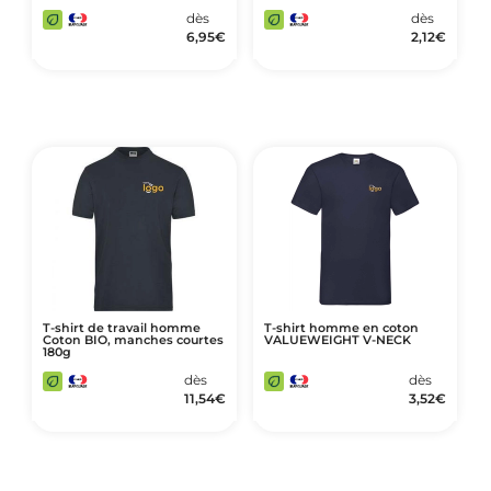
dès
dès
6,95
€
2,12
€
T-shirt de travail homme
T-shirt homme en coton
Coton BIO, manches courtes
VALUEWEIGHT V-NECK
180g
dès
dès
11,54
€
3,52
€