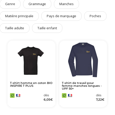
Art de Vivre à la Française
Genre
Grammage
Manches
Plantes et Graines
Matière principale
Pays de marquage
Poches
Bien être & Sécurité
Taille adulte
Taille enfant
Sports, loisirs & jouets
Accessoires Auto & Vélo
PLV & Mobiliers Pub
Packaging sur-mesure
Temps Forts de l'Année
Evénement Entreprise
T-shirt homme en coton BIO
T-shirt de travail pour
INSPIRE T PLUS
femme manches longues -
UPF 50+
dès
dès
6,05
€
7,22
€