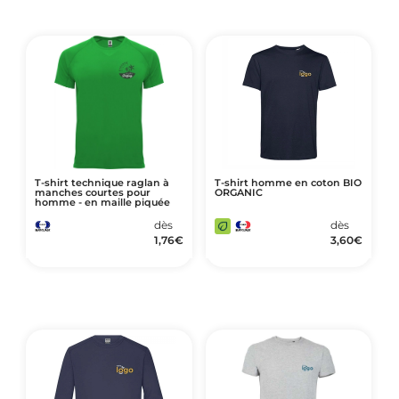
T-shirt technique raglan à
T-shirt homme en coton BIO
manches courtes pour
ORGANIC
homme - en maille piquée
dès
dès
1,76
€
3,60
€