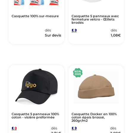
Casquette 100% sur-mesure
Casquette 5 panneaux avec
fermeture velcro - Œillets
brodés
dès
dès
Sur devis
1,08
€
Casquette 5 panneaux 100%
Casquette Docker en 100%
coton - visière préformée
coton épais brossé,
260gr/m2
dès
dès