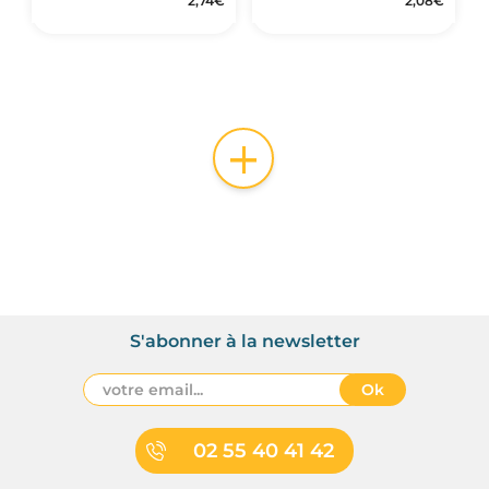
2,74
€
2,08
€
+
S'abonner à la newsletter
Ok
02 55 40 41 42