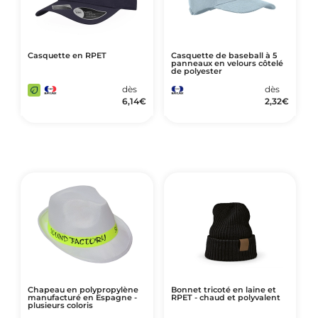
Casquette en RPET
Casquette de baseball à 5
panneaux en velours côtelé
de polyester
dès
dès
6,14
€
2,32
€
Chapeau en polypropylène
Bonnet tricoté en laine et
manufacturé en Espagne -
RPET - chaud et polyvalent
plusieurs coloris