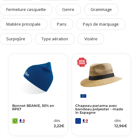
Art de Vivre à la Française
Fermeture casquette
Genre
Grammage
Plantes et Graines
Matière principale
Pans
Pays de marquage
Bien être & Sécurité
Sports, loisirs & jouets
Surpiqûre
Type aération
Visière
Accessoires Auto & Vélo
PLV & Mobiliers Pub
Packaging sur-mesure
Temps Forts de l'Année
Evénement Entreprise
Bonnet BEANIE, 50% en
Chapeau panama avec
RPET
bandeau polyester - made
in Espagne
dès
dès
2,22
€
12,96
€