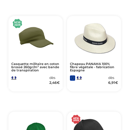
Casquette militaire en coton
Chapeau PANAMA 100%
brossé 260gr/m² avec bande
fibre végétale - fabrication
de transpiration
Espagne
dès
dès
2,46
€
6,91
€