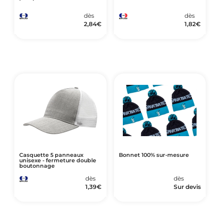
dès
dès
2,84
€
1,82
€
Casquette 5 panneaux
Bonnet 100% sur-mesure
unisexe - fermeture double
boutonnage
dès
dès
1,39
€
Sur devis