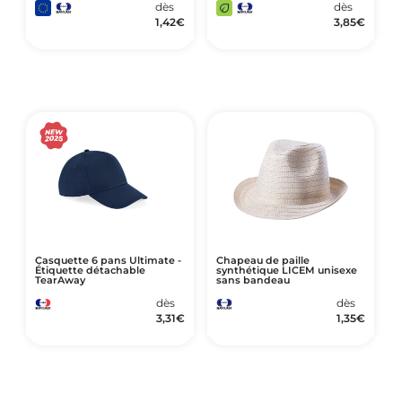
dès
dès
1,42
€
3,85
€
Casquette 6 pans Ultimate -
Chapeau de paille
Étiquette détachable
synthétique LICEM unisexe
TearAway
sans bandeau
dès
dès
3,31
€
1,35
€