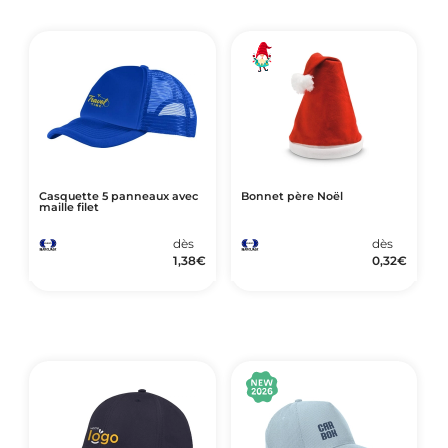
Casquette 5 panneaux avec
Bonnet père Noël
maille filet
dès
dès
1,38
€
0,32
€