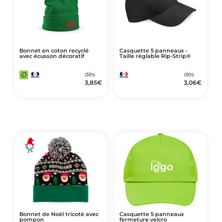
Bonnet en coton recyclé
Casquette 5 panneaux -
avec écusson décoratif
Taille réglable Rip-Strip®
dès
dès
3,85
€
3,06
€
Bonnet de Noël tricoté avec
Casquette 5 panneaux
pompon
fermeture velcro