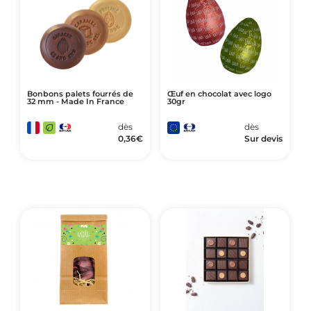
Art de Vivre à la Française
Plantes et Graines
Bien être & Sécurité
Sports, loisirs & jouets
Bonbons palets fourrés de
Œuf en chocolat avec logo
Accessoires Auto & Vélo
32 mm - Made In France
30gr
PLV & Mobiliers Pub
dès
dès
0,36
€
Sur devis
Packaging sur-mesure
Temps Forts de l'Année
Evénement Entreprise