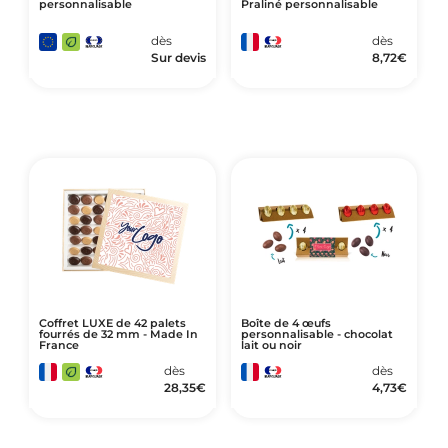
personnalisable
Praliné personnalisable
dès
dès
Sur devis
8,72
€
Coffret LUXE de 42 palets
Boîte de 4 œufs
fourrés de 32 mm - Made In
personnalisable - chocolat
France
lait ou noir
dès
dès
28,35
€
4,73
€