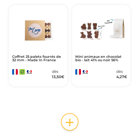
Coffret 25 palets fourrés de
Mini animaux en chocolat
32 mm - Made In France
bio - lait 41% ou noir 56%
dès
dès
13,50
€
4,27
€
+