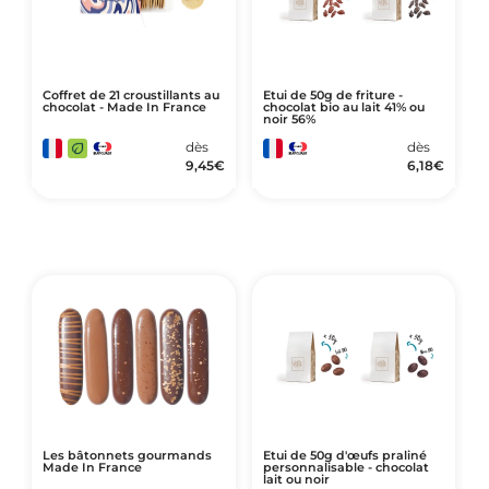
Coffret de 21 croustillants au
Etui de 50g de friture -
chocolat - Made In France
chocolat bio au lait 41% ou
noir 56%
dès
dès
9,45
€
6,18
€
Les bâtonnets gourmands
Etui de 50g d'œufs praliné
Made In France
personnalisable - chocolat
lait ou noir