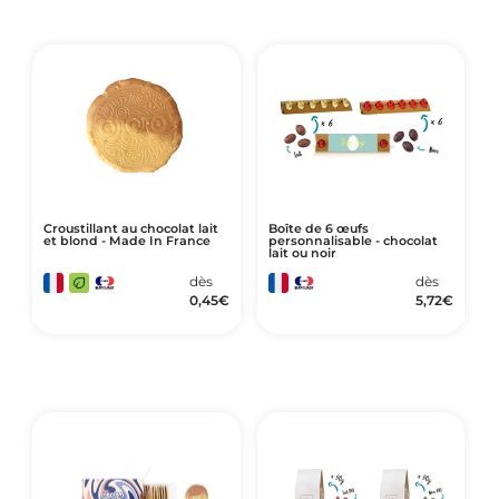
Croustillant au chocolat lait
Boîte de 6 œufs
et blond - Made In France
personnalisable - chocolat
lait ou noir
dès
dès
0,45
€
5,72
€