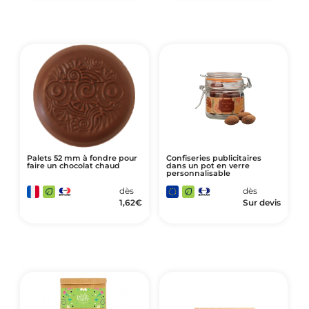
Palets 52 mm à fondre pour
Confiseries publicitaires
faire un chocolat chaud
dans un pot en verre
personnalisable
dès
dès
1,62
€
Sur devis