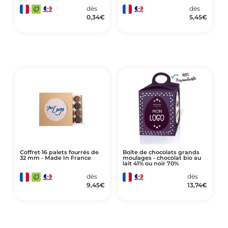
dès
dès
0,34
€
5,45
€
Coffret 16 palets fourrés de
Boîte de chocolats grands
32 mm - Made In France
moulages - chocolat bio au
lait 41% ou noir 70%
dès
dès
9,45
€
13,74
€