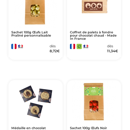
Sachet 100g Œufs Lait
Coffret de palets à fondre
Praliné personnalisable
pour chocolat chaud - Made
In France
dès
dès
8,72
€
11,34
€
Médaille en chocolat
Sachet 100g Œufs Noir