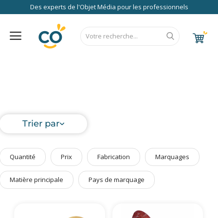
Des experts de l'Objet Média pour les professionnels
Nos Services
FAQ
RSE
Contact
Accueil
Au Bureau
CALENDRIER 2027
RENTREE 2026
NEWS 2026
EUROPE
FRANCE
ÉCO
EXPRESS
High Tech
Bagageries & Sacs
Trier par
Etui
Textiles & Accessoires
Quantité
Prix
Fabrication
Marquages
Vêtements de Travail
Parapluies & Parasols
Matière principale
Pays de marquage
Gourmandises
Art de la Table