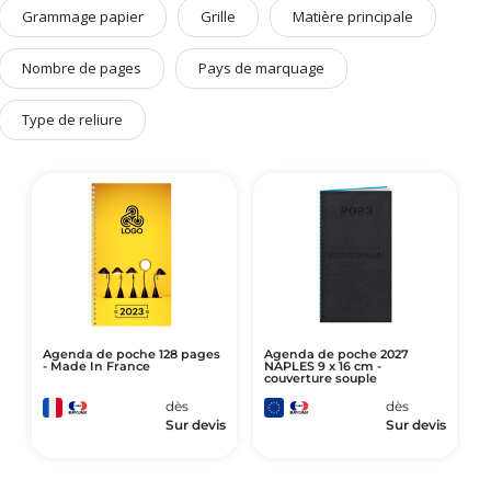
Art de Vivre à la Française
Grammage papier
Grille
Matière principale
Plantes et Graines
Nombre de pages
Pays de marquage
Bien être & Sécurité
Type de reliure
Sports, loisirs & jouets
Accessoires Auto & Vélo
PLV & Mobiliers Pub
Packaging sur-mesure
Temps Forts de l'Année
Evénement Entreprise
Agenda de poche 128 pages
Agenda de poche 2027
- Made In France
NAPLES 9 x 16 cm -
couverture souple
dès
dès
Sur devis
Sur devis