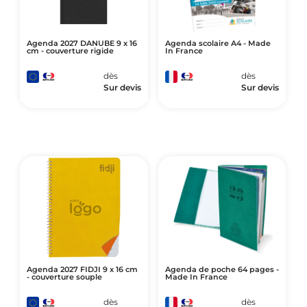
Agenda 2027 DANUBE 9 x 16
Agenda scolaire A4 - Made
cm - couverture rigide
In France
dès
dès
Sur devis
Sur devis
Agenda 2027 FIDJI 9 x 16 cm
Agenda de poche 64 pages -
- couverture souple
Made In France
dès
dès