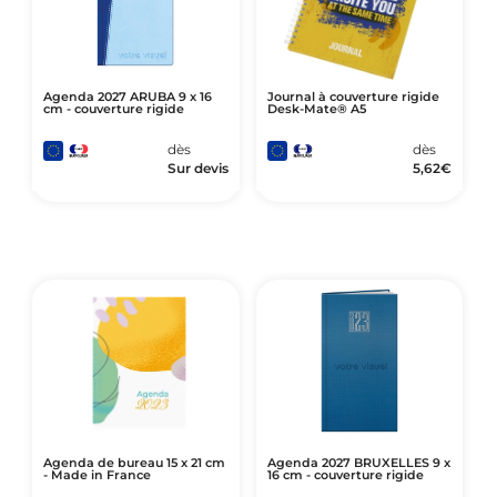
Agenda 2027 ARUBA 9 x 16
Journal à couverture rigide
cm - couverture rigide
Desk-Mate® A5
dès
dès
Sur devis
5,62
€
Agenda de bureau 15 x 21 cm
Agenda 2027 BRUXELLES 9 x
- Made in France
16 cm - couverture rigide