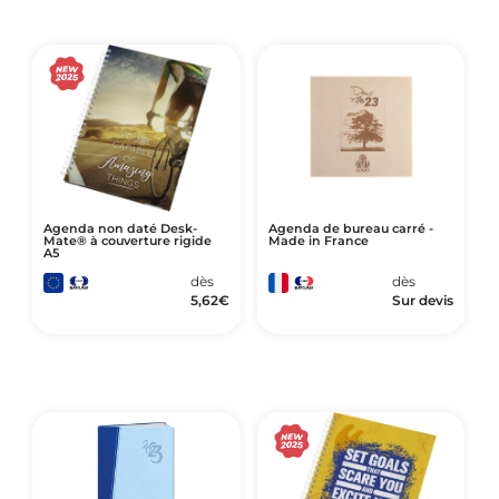
Agenda non daté Desk-
Agenda de bureau carré -
Mate® à couverture rigide
Made in France
A5
dès
dès
5,62
€
Sur devis