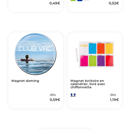
0,49
€
0,52
€
Magnet doming
Magnet écritoire en
calendrier, livré avec
chiffonnette
dès
dès
0,59
€
1,19
€