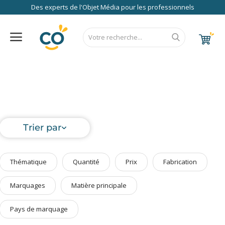
Des experts de l'Objet Média pour les professionnels
Nos Services
FAQ
RSE
Contact
Accueil
Au Bureau
CALENDRIER 2027
RENTREE 2026
NEWS 2026
EUROPE
FRANCE
ÉCO
EXPRESS
High Tech
Bagageries & Sacs
Trier par
Etui
Textiles & Accessoires
Thématique
Quantité
Prix
Fabrication
Vêtements de Travail
Parapluies & Parasols
Marquages
Matière principale
Gourmandises
Pays de marquage
Art de la Table