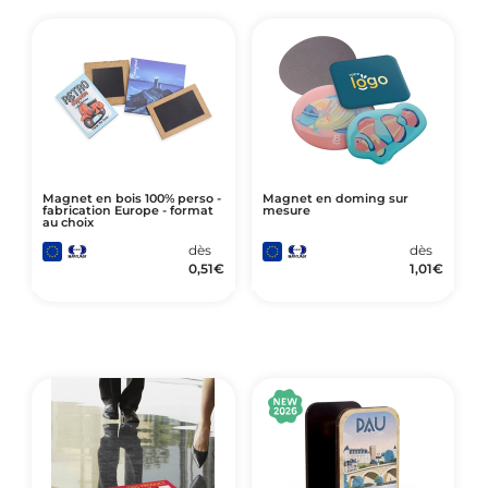
Art de Vivre à la Française
Plantes et Graines
Bien être & Sécurité
Sports, loisirs & jouets
Accessoires Auto & Vélo
PLV & Mobiliers Pub
Magnet en bois 100% perso -
Magnet en doming sur
fabrication Europe - format
mesure
au choix
Packaging sur-mesure
dès
dès
Temps Forts de l'Année
0,51
€
1,01
€
Evénement Entreprise